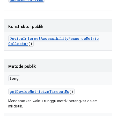
Konstruktor publik
Device
Internet
Accessibility
Resource
Metric
Collector
()
Metode publik
long
get
Device
Metricize
Timeout
Ms
()
Mendapatkan waktu tunggu metrik perangkat dalam
milidetik.