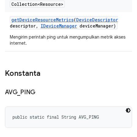
Collection<Resource>
get
Device
Resource
Metrics
(
Device
Descriptor
descriptor
,
IDevice
Manager
device
Manager)
Mengirim perintah ping untuk mengumpulkan metrik akses
internet.
Konstanta
AVG
_
PING
public static final String AVG_PING