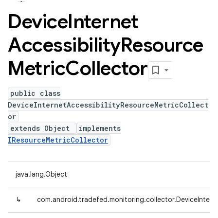
Device
Internet
Accessibility
Resource
Metric
Collector
public class
DeviceInternetAccessibilityResourceMetricCollect
or
extends Object
implements
IResourceMetricCollector
java.lang.Object
↳
com.android.tradefed.monitoring.collector.DeviceIntern