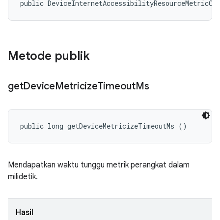
public DeviceInternetAccessibilityResourceMetricCo
Metode publik
get
Device
Metricize
Timeout
Ms
public long getDeviceMetricizeTimeoutMs ()
Mendapatkan waktu tunggu metrik perangkat dalam
milidetik.
Hasil