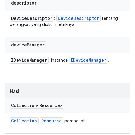
descriptor
Device
Descriptor
Device
Descriptor
:
tentang
perangkat yang diukur metriknya.
device
Manager
IDevice
Manager
IDevice
Manager
: instance
.
Hasil
Collection<Resource>
Collection
Resource
perangkat.