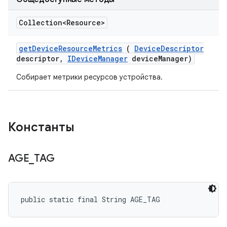
Collection<Resource>
get
Device
Resource
Metrics
(
Device
Descriptor
descriptor
,
IDevice
Manager
device
Manager)
Собирает метрики ресурсов устройства.
Константы
AGE
_
TAG
public static final String AGE_TAG