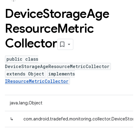
Device
Storage
Age
Resource
Metric
Collector
public class
DeviceStorageAgeResourceMetricCollector
extends Object
implements
IResourceMetricCollector
java.lang.Object
↳
com.android.tradefed.monitoring.collector.DeviceStor