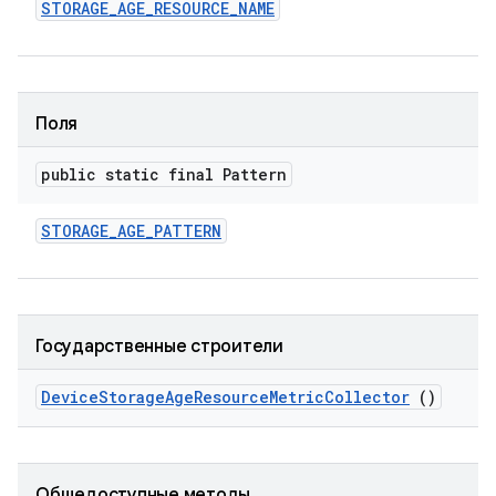
STORAGE
_
AGE
_
RESOURCE
_
NAME
Поля
public static final Pattern
STORAGE
_
AGE
_
PATTERN
Государственные строители
Device
Storage
Age
Resource
Metric
Collector
()
Общедоступные методы