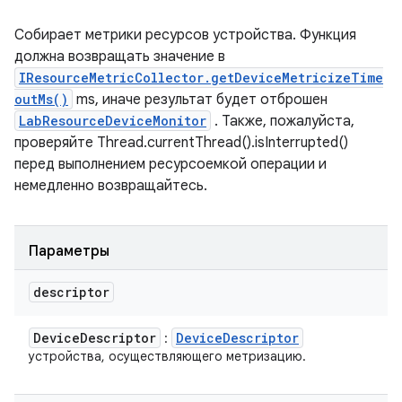
Собирает метрики ресурсов устройства. Функция
должна возвращать значение в
IResourceMetricCollector.getDeviceMetricizeTime
outMs()
ms, иначе результат будет отброшен
LabResourceDeviceMonitor
. Также, пожалуйста,
проверяйте Thread.currentThread().isInterrupted()
перед выполнением ресурсоемкой операции и
немедленно возвращайтесь.
Параметры
descriptor
Device
Descriptor
Device
Descriptor
:
устройства, осуществляющего метризацию.