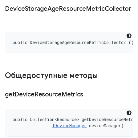
Device
Storage
Age
Resource
Metric
Collector
public DeviceStorageAgeResourceMetricCollector ()
Общедоступные методы
get
Device
Resource
Metrics
public Collection<Resource> getDeviceResourceMetri
IDeviceManager
 deviceManager)