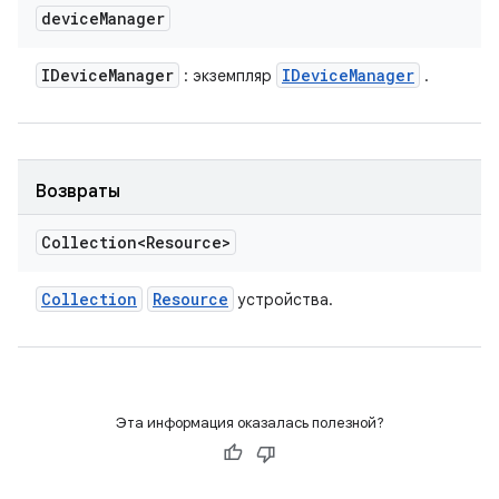
device
Manager
IDevice
Manager
IDevice
Manager
: экземпляр
.
Возвраты
Collection<Resource>
Collection
Resource
устройства.
Эта информация оказалась полезной?