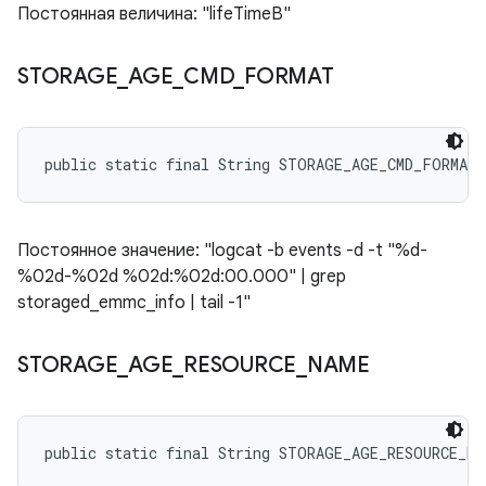
Постоянная величина: "lifeTimeB"
STORAGE
_
AGE
_
CMD
_
FORMAT
public static final String STORAGE_AGE_CMD_FORMAT
Постоянное значение: "logcat -b events -d -t "%d-
%02d-%02d %02d:%02d:00.000" | grep
storaged_emmc_info | tail -1"
STORAGE
_
AGE
_
RESOURCE
_
NAME
public static final String STORAGE_AGE_RESOURCE_NA