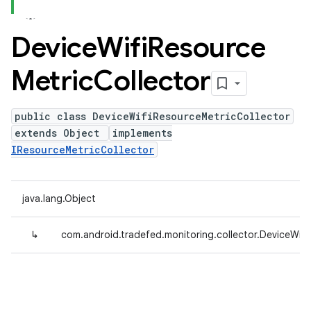
Device
Wifi
Resource
Metric
Collector
public class DeviceWifiResourceMetricCollector
extends Object
implements
IResourceMetricCollector
java.lang.Object
↳
com.android.tradefed.monitoring.collector.DeviceWifi