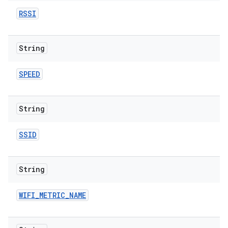
RSSI
String
SPEED
String
SSID
String
WIFI
_
METRIC
_
NAME