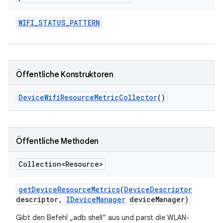
WIFI
_
STATUS
_
PATTERN
Öffentliche Konstruktoren
Device
Wifi
Resource
Metric
Collector
()
Öffentliche Methoden
Collection<Resource>
get
Device
Resource
Metrics
(
Device
Descriptor
descriptor
,
IDevice
Manager
device
Manager)
Gibt den Befehl „adb shell“ aus und parst die WLAN-