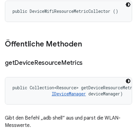
public DeviceWifiResourceMetricCollector ()
Öffentliche Methoden
get
Device
Resource
Metrics
public Collection<Resource> getDeviceResourceMetri
IDeviceManager
 deviceManager)
Gibt den Befehl „adb shell“ aus und parst die WLAN-
Messwerte.