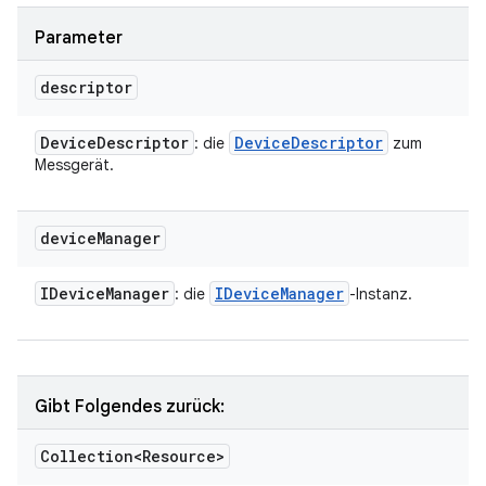
Parameter
descriptor
Device
Descriptor
Device
Descriptor
: die
zum
Messgerät.
device
Manager
IDevice
Manager
IDevice
Manager
: die
-Instanz.
Gibt Folgendes zurück:
Collection<Resource>