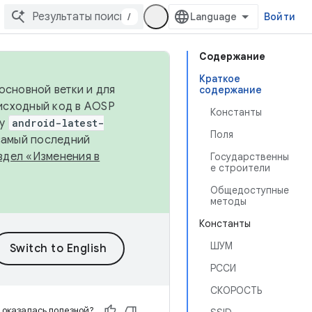
/
Войти
Содержание
Краткое
основной ветки и для
содержание
исходный код в AOSP
Константы
ку
android-latest-
Поля
 самый последний
здел «Изменения в
Государственны
е строители
Общедоступные
методы
Константы
ШУМ
РССИ
СКОРОСТЬ
 оказалась полезной?