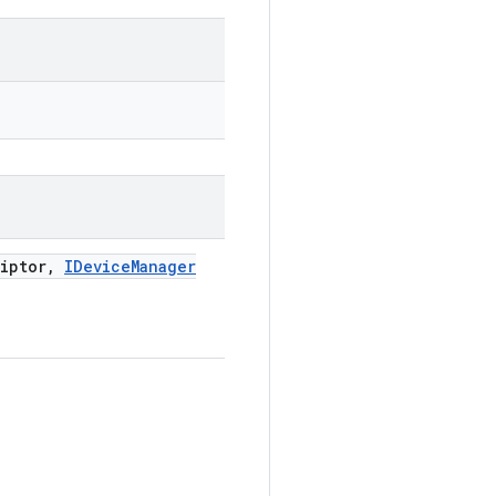
iptor
,
IDevice
Manager