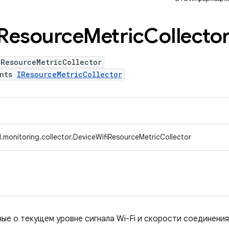
Resource
Metric
Collecto
iResourceMetricCollector
ents
IResourceMetricCollector
.monitoring.collector.DeviceWifiResourceMetricCollector
ые о текущем уровне сигнала Wi-Fi и скорости соединения