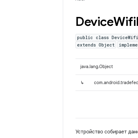
Device
Wifi
public class DeviceWif
extends Object
implem
java.lang.Object
↳
com.android.tradefed
Устройство собирает данн