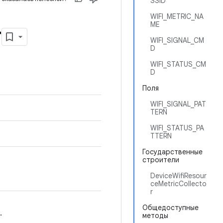
SSID
WIFI_METRIC_NA
ME
r
WIFI_SIGNAL_CM
D
WIFI_STATUS_CM
D
Поля
WIFI_SIGNAL_PAT
TERN
WIFI_STATUS_PA
TTERN
Государственные
строители
DeviceWifiResour
ceMetricCollecto
r
Общедоступные
.
методы