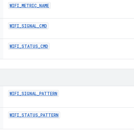
WIFI
_
METRIC
_
NAME
WIFI
_
SIGNAL
_
CMD
WIFI
_
STATUS
_
CMD
WIFI
_
SIGNAL
_
PATTERN
WIFI
_
STATUS
_
PATTERN