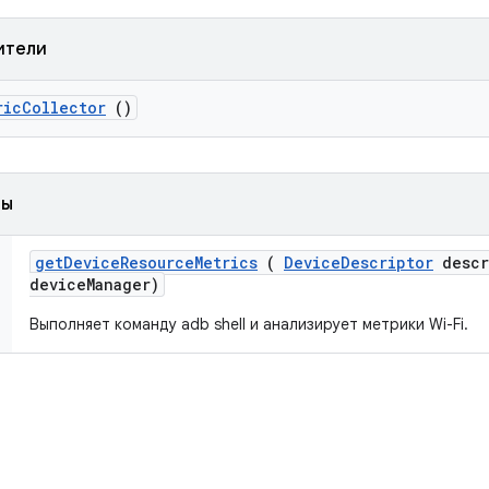
ители
ric
Collector
()
ды
get
Device
Resource
Metrics
(
Device
Descriptor
descr
device
Manager)
Выполняет команду adb shell и анализирует метрики Wi-Fi.