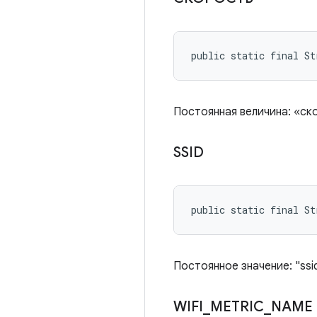
public static final St
Постоянная величина: «ск
SSID
public static final St
Постоянное значение: "ssi
WIFI
_
METRIC
_
NAME