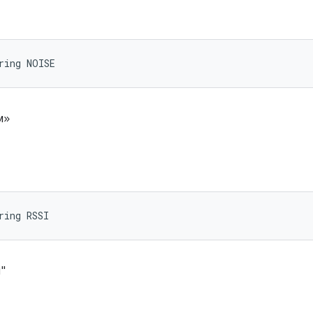
ring NOISE
м»
ring RSSI
i"