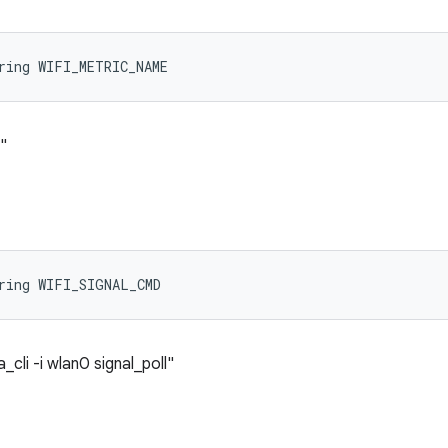
ring WIFI_METRIC_NAME
"
ring WIFI_SIGNAL_CMD
li -i wlan0 signal_poll"