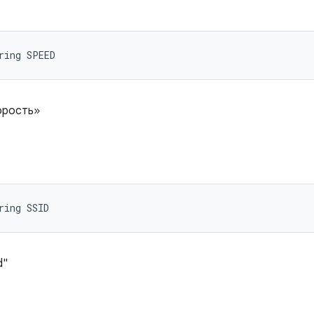
ring SPEED
орость»
ring SSID
d"