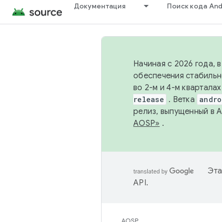
Документация
Поиск кода And
Начиная с 2026 года, 
обеспечения стабильн
во 2-м и 4-м квартала
release
. Ветка
andro
релиз, выпущенный в 
AOSP»
.
Эта
API
.
AOSP