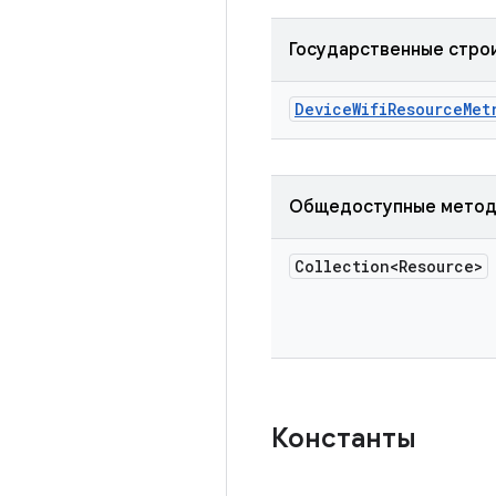
Государственные стро
Device
Wifi
Resource
Met
Общедоступные мето
Collection<Resource>
Константы