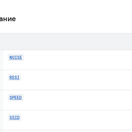
жание
NOISE
RSSI
SPEED
SSID