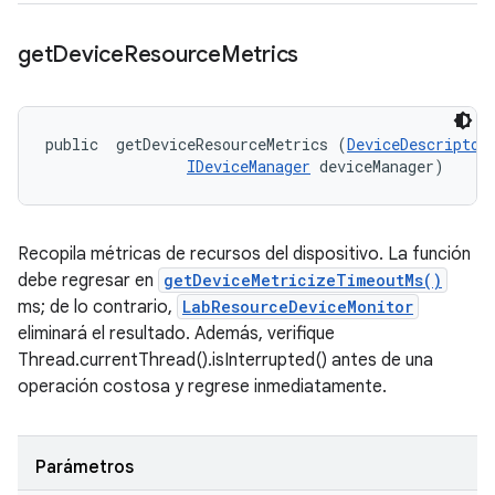
get
Device
Resource
Metrics
public 
 getDeviceResourceMetrics (
DeviceDescriptor
IDeviceManager
 deviceManager)
Recopila métricas de recursos del dispositivo. La función
debe regresar en
getDeviceMetricizeTimeoutMs()
ms; de lo contrario,
LabResourceDeviceMonitor
eliminará el resultado. Además, verifique
Thread.currentThread().isInterrupted() antes de una
operación costosa y regrese inmediatamente.
Parámetros