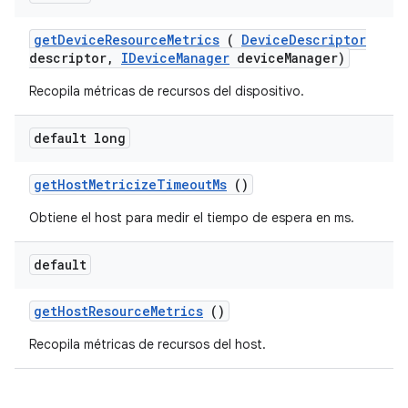
get
Device
Resource
Metrics
(
Device
Descriptor
descriptor
,
IDevice
Manager
device
Manager)
Recopila métricas de recursos del dispositivo.
default long
get
Host
Metricize
Timeout
Ms
()
Obtiene el host para medir el tiempo de espera en ms.
default
get
Host
Resource
Metrics
()
Recopila métricas de recursos del host.