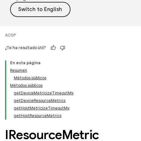
AOSP
¿Te ha resultado útil?
En esta página
Resumen
Métodos públicos
Métodos públicos
getDeviceMetricizeTimeoutMs
getDeviceResourceMetrics
getHostMetricizeTimeoutMs
getHostResourceMetrics
IResource
Metric