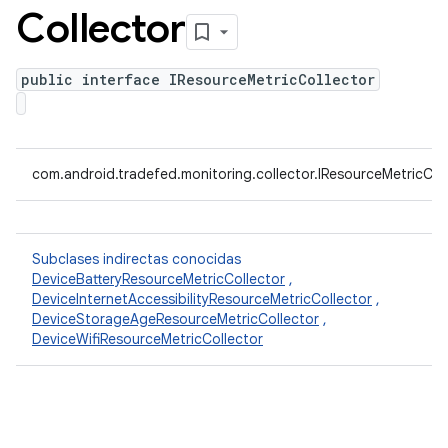
Collector
public interface IResourceMetricCollector
com.android.tradefed.monitoring.collector.IResourceMetricCol
Subclases indirectas conocidas
DeviceBatteryResourceMetricCollector
,
DeviceInternetAccessibilityResourceMetricCollector
,
DeviceStorageAgeResourceMetricCollector
,
DeviceWifiResourceMetricCollector