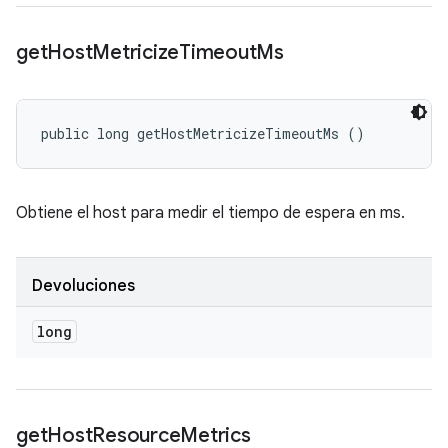
get
Host
Metricize
Timeout
Ms
public long getHostMetricizeTimeoutMs ()
Obtiene el host para medir el tiempo de espera en ms.
Devoluciones
long
get
Host
Resource
Metrics