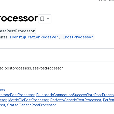
rocessor
asePostProcessor
ents
IConfigurationReceiver
,
IPostProcessor
ed.postprocessor.BasePostProcessor
ues
veragePostProcessor
,
BluetoothConnectionSuccessRatePostProces
ssor
,
MetricFilePostProcessor
,
PerfettoGenericPostProcessor
,
Perfet
sor
,
StatsdGenericPostProcessor