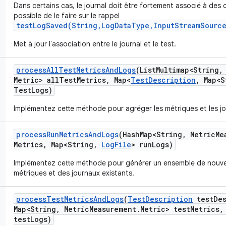
Dans certains cas, le journal doit être fortement associé à des c
possible de le faire sur le rappel
testLogSaved(String,LogDataType,InputStreamSource
Met à jour l'association entre le journal et le test.
process
All
Test
Metrics
And
Logs
(List
Multimap<String
,
Metric> all
Test
Metrics
,
Map<
Test
Description
,
Map<S
Test
Logs)
Implémentez cette méthode pour agréger les métriques et les jo
process
Run
Metrics
And
Logs
(Hash
Map<String
,
Metric
Me
Metrics
,
Map<String
,
Log
File
> run
Logs)
Implémentez cette méthode pour générer un ensemble de nouvel
métriques et des journaux existants.
process
Test
Metrics
And
Logs
(
Test
Description
test
De
Map<String
,
Metric
Measurement
.
Metric> test
Metrics
,
test
Logs)