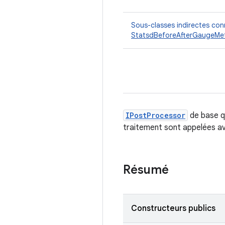
Sous-classes indirectes co
StatsdBeforeAfterGaugeMet
IPostProcessor
de base q
traitement sont appelées ava
Résumé
Constructeurs publics