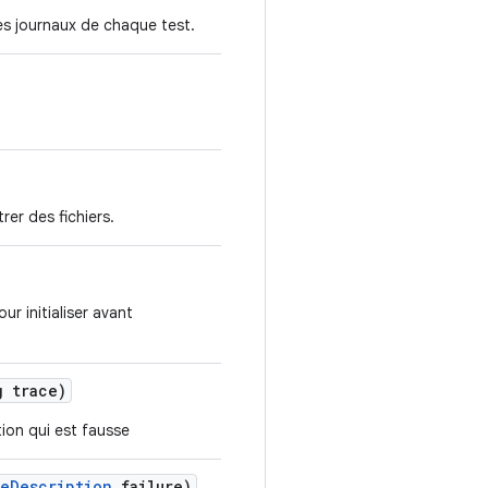
es journaux de chaque test.
rer des fichiers.
 initialiser avant
 trace)
ion qui est fausse
re
Description
failure)