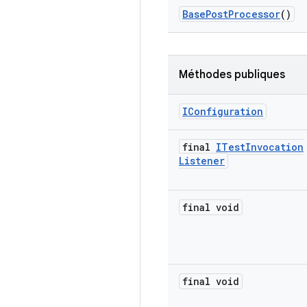
Base
Post
Processor
()
Méthodes publiques
IConfiguration
final
ITest
Invocation
Listener
final void
final void