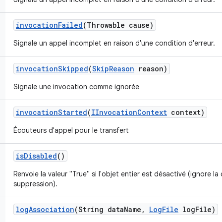
invocation
Failed
(Throwable cause)
Signale un appel incomplet en raison d'une condition d'erreur.
invocation
Skipped
(
Skip
Reason
reason)
Signale une invocation comme ignorée
invocation
Started
(
IInvocation
Context
context)
Écouteurs d'appel pour le transfert
is
Disabled
()
Renvoie la valeur "True" si l'objet entier est désactivé (ignore la
suppression).
log
Association
(String data
Name
,
Log
File
log
File)