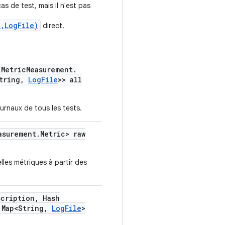
as de test, mais il n'est pas
,LogFile)
direct.
Metric
Measurement
.
tring
,
Log
File
>> all
urnaux de tous les tests.
asurement
.
Metric> raw
les métriques à partir des
scription
,
Hash
Map<String
,
Log
File
>