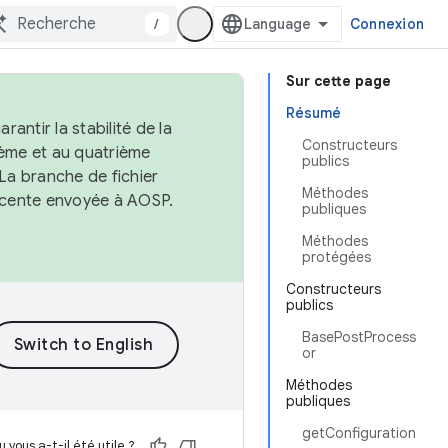
/
Connexion
Sur cette page
Résumé
antir la stabilité de la
Constructeurs
ème et au quatrième
publics
 La branche de fichier
Méthodes
récente envoyée à AOSP.
publiques
Méthodes
protégées
Constructeurs
publics
BasePostProcess
or
Méthodes
publiques
getConfiguration
 vous a-t-il été utile ?