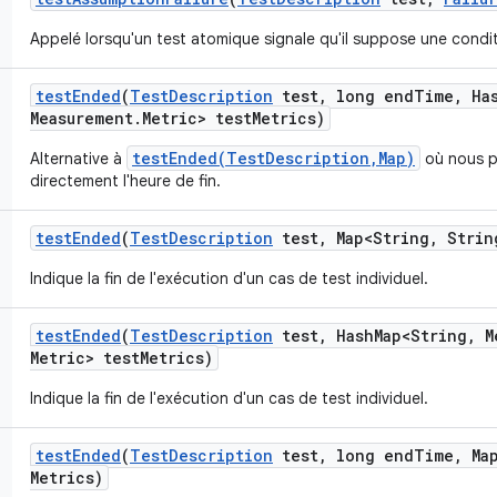
Appelé lorsqu'un test atomique signale qu'il suppose une condit
test
Ended
(
Test
Description
test
,
long end
Time
,
Ha
Measurement
.
Metric> test
Metrics)
testEnded(TestDescription,Map)
Alternative à
où nous p
directement l'heure de fin.
test
Ended
(
Test
Description
test
,
Map<String
,
Strin
Indique la fin de l'exécution d'un cas de test individuel.
test
Ended
(
Test
Description
test
,
Hash
Map<String
,
M
Metric> test
Metrics)
Indique la fin de l'exécution d'un cas de test individuel.
test
Ended
(
Test
Description
test
,
long end
Time
,
Map
Metrics)