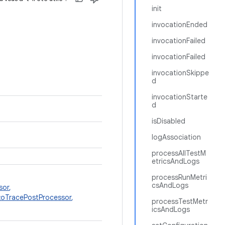
init
invocationEnded
invocationFailed
invocationFailed
invocationSkippe
d
invocationStarte
d
isDisabled
logAssociation
processAllTestM
etricsAndLogs
processRunMetri
csAndLogs
sor
,
toTracePostProcessor
,
processTestMetr
icsAndLogs