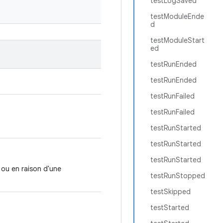
testLogSaved
testModuleEnde
d
testModuleStart
ed
testRunEnded
testRunEnded
testRunFailed
testRunFailed
testRunStarted
testRunStarted
testRunStarted
 ou en raison d'une
testRunStopped
testSkipped
testStarted