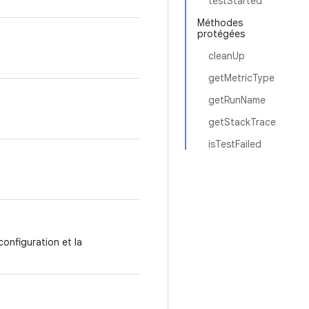
testStarted
Méthodes
protégées
cleanUp
getMetricType
getRunName
getStackTrace
isTestFailed
 configuration et la