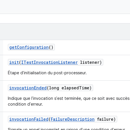
get
Configuration
()
init
(
ITest
Invocation
Listener
listener)
Étape d'initialisation du post-processeur.
invocation
Ended
(long elapsed
Time)
Indique que l'invocation s'est terminée, que ce soit avec succès
condition d'erreur.
invocation
Failed
(
Failure
Description
failure)
Signale un appel incomplet en raison d'une condition d'erreur.