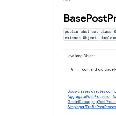
Base
Post
P
public abstract class B
extends Object
implem
java.lang.Object
↳
com.android.tradef
Sous-classes directes conn
AggregatePostProcessor
,
A
GeminiDebuggingPostProce
SimpleperfProfilePostProces