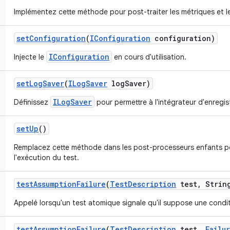
Implémentez cette méthode pour post-traiter les métriques et l
set
Configuration
(
IConfiguration
configuration)
IConfiguration
Injecte le
en cours d'utilisation.
set
Log
Saver
(
ILog
Saver
log
Saver)
ILogSaver
Définissez
pour permettre à l'intégrateur d'enregist
set
Up
()
Remplacez cette méthode dans les post-processeurs enfants pour
l'exécution du test.
test
Assumption
Failure
(
Test
Description
test
,
String
Appelé lorsqu'un test atomique signale qu'il suppose une condit
test
Assumption
Failure
(
Test
Description
test
,
Failu