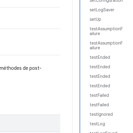
setConfiguration
setLogSaver
setUp
testAssumptionF
ailure
testAssumptionF
ailure
testEnded
testEnded
s méthodes de post-
testEnded
testEnded
testFailed
testFailed
testIgnored
testLog