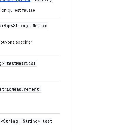
ion qui est fausse
sh
Map<String
,
Metric
ouvons spécifier
g> test
Metrics)
etric
Measurement
.
<String
,
String> test