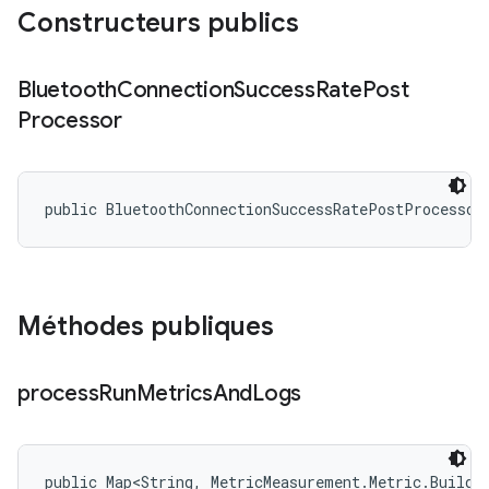
Constructeurs publics
Bluetooth
Connection
Success
Rate
Post
Processor
public BluetoothConnectionSuccessRatePostProcessor
Méthodes publiques
process
Run
Metrics
And
Logs
public Map<String, MetricMeasurement.Metric.Builder