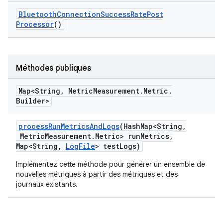
Bluetooth
Connection
Success
Rate
Post
Processor
()
Méthodes publiques
Map<String
,
Metric
Measurement
.
Metric
.
Builder>
process
Run
Metrics
And
Logs
(Hash
Map<String
,
Metric
Measurement
.
Metric> run
Metrics
,
Map<String
,
Log
File
> test
Logs)
Implémentez cette méthode pour générer un ensemble de
nouvelles métriques à partir des métriques et des
journaux existants.