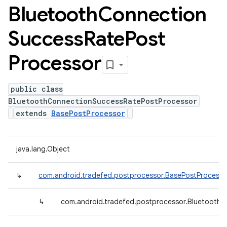
Bluetooth
Connection
Success
Rate
Post
Processor
public class
BluetoothConnectionSuccessRatePostProcessor
extends
BasePostProcessor
java.lang.Object
↳
com.android.tradefed.postprocessor.BasePostProcesso
↳
com.android.tradefed.postprocessor.Bluetooth