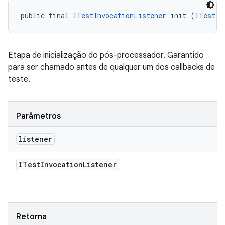
public final 
ITestInvocationListener
 init (
ITestIn
Etapa de inicialização do pós-processador. Garantido
para ser chamado antes de qualquer um dos callbacks de
teste.
Parâmetros
listener
ITest
Invocation
Listener
Retorna