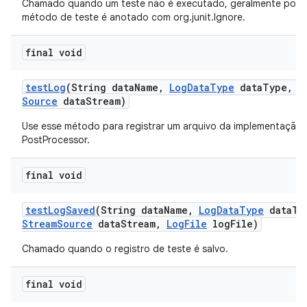
Chamado quando um teste não é executado, geralmente porq
método de teste é anotado com org.junit.Ignore.
final void
test
Log
(String data
Name
,
Log
Data
Type
data
Type
,
I
Source
data
Stream)
Use esse método para registrar um arquivo da implementação
PostProcessor.
final void
test
Log
Saved
(String data
Name
,
Log
Data
Type
data
Ty
Stream
Source
data
Stream
,
Log
File
log
File)
Chamado quando o registro de teste é salvo.
final void