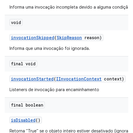
Informa uma invocação incompleta devido a alguma condição d
void
invocation
Skipped
(
Skip
Reason
reason)
Informa que uma invocação foi ignorada.
final void
invocation
Started
(
IInvocation
Context
context)
Listeners de invocação para encaminhamento
final boolean
is
Disabled
()
Retorna "True" se o objeto inteiro estiver desativado (ignora 