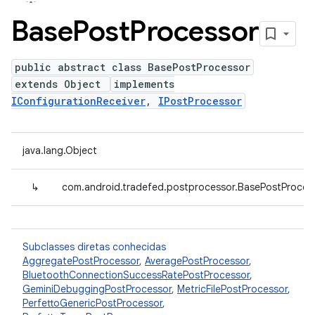
Base
Post
Processor
public abstract class BasePostProcessor
extends Object
implements
IConfigurationReceiver
,
IPostProcessor
java.lang.Object
↳
com.android.tradefed.postprocessor.BasePostProces
Subclasses diretas conhecidas
AggregatePostProcessor
,
AveragePostProcessor
,
BluetoothConnectionSuccessRatePostProcessor
,
GeminiDebuggingPostProcessor
,
MetricFilePostProcessor
,
PerfettoGenericPostProcessor
,