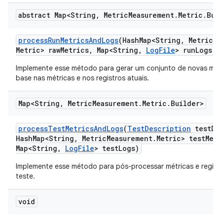
abstract Map<String
,
Metric
Measurement
.
Metric
.
Bui
process
Run
Metrics
And
Logs
(Hash
Map<String
,
Metric
M
Metric> raw
Metrics
,
Map<String
,
Log
File
> run
Logs)
Implemente esse método para gerar um conjunto de novas mét
base nas métricas e nos registros atuais.
Map<String
,
Metric
Measurement
.
Metric
.
Builder>
process
Test
Metrics
And
Logs
(
Test
Description
test
De
Hash
Map<String
,
Metric
Measurement
.
Metric> test
Met
Map<String
,
Log
File
> test
Logs)
Implemente esse método para pós-processar métricas e regist
teste.
void