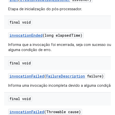
Etapa de inicialização do pós-processador.
final void
invocation
Ended
(long elapsed
Time)
Informa que a invocação foi encerrada, seja com sucesso ou d
alguma condição de erro.
final void
invocation
Failed
(
Failure
Description
failure)
Informa uma invocação incompleta devido a alguma condição d
final void
invocation
Failed
(Throwable cause)