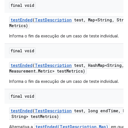
final void
test
Ended
(
Test
Description
test
,
Map<String
,
Strin
Metrics)
Informa o fim da execução de um caso de teste individual.
final void
test
Ended
(
Test
Description
test
,
Hash
Map<String
,
M
Measurement
.
Metric> test
Metrics)
Informa o fim da execução de um caso de teste individual.
final void
test
Ended
(
Test
Description
test
,
long end
Time
,
Ma
String> test
Metrics)
testEnded(TestDescription,Map)
Alternativa a
em que 