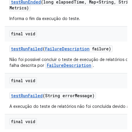
test
Run
Ended
(long elapsed
Time
,
Map<String
,
Strin
Metrics)
Informa o fim da execução do teste.
final void
test
Run
Failed
(
Failure
Description
failure)
Não foi possível concluir o teste de execução de relatórios de
FailureDescription
falha descrita por
.
final void
test
Run
Failed
(String error
Message)
A execução do teste de relatórios não foi concluída devido a u
final void