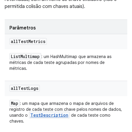
permitida colisão com chaves atuais).
Parâmetros
all
Test
Metrics
List
Multimap
: um HashMultimap que armazena as
métricas de cada teste agrupadas por nomes de
métricas.
all
Test
Logs
Map
: um mapa que armazena o mapa de arquivos de
registro de cada teste com chave pelos nomes de dados,
Test
Description
usando o
de cada teste como
chaves.