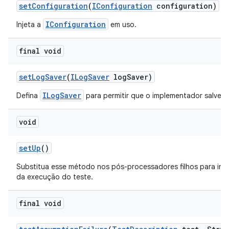
set
Configuration
(
IConfiguration
configuration)
IConfiguration
Injeta a
em uso.
final void
set
Log
Saver
(
ILog
Saver
log
Saver)
ILogSaver
Defina
para permitir que o implementador salve a
void
set
Up
()
Substitua esse método nos pós-processadores filhos para inici
da execução do teste.
final void