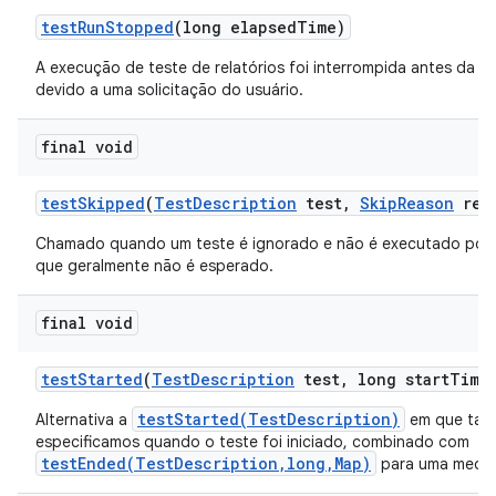
test
Run
Stopped
(long elapsed
Time)
A execução de teste de relatórios foi interrompida antes da c
devido a uma solicitação do usuário.
final void
test
Skipped
(
Test
Description
test
,
Skip
Reason
rea
Chamado quando um teste é ignorado e não é executado por
que geralmente não é esperado.
final void
test
Started
(
Test
Description
test
,
long start
Time
testStarted(TestDescription)
Alternativa a
em que ta
especificamos quando o teste foi iniciado, combinado com
testEnded(TestDescription,long,Map)
para uma mediç