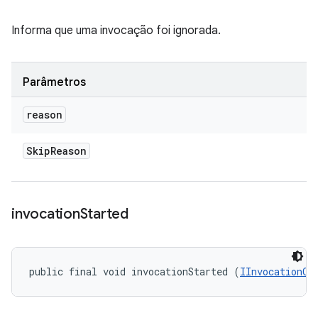
Informa que uma invocação foi ignorada.
Parâmetros
reason
Skip
Reason
invocation
Started
public final void invocationStarted (
IInvocationCo