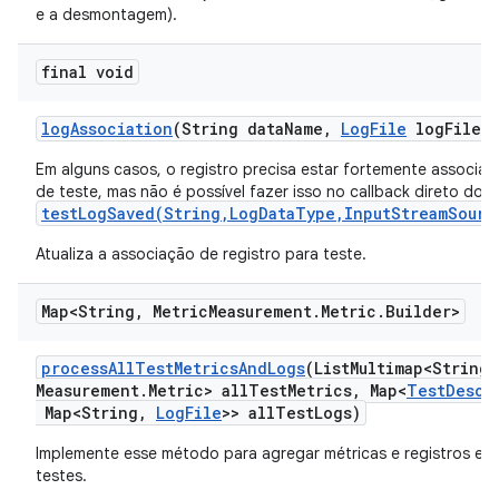
e a desmontagem).
final void
log
Association
(String data
Name
,
Log
File
log
File)
Em alguns casos, o registro precisa estar fortemente associa
de teste, mas não é possível fazer isso no callback direto do
testLogSaved(String,LogDataType,InputStreamSourc
Atualiza a associação de registro para teste.
Map<String
,
Metric
Measurement
.
Metric
.
Builder>
process
All
Test
Metrics
And
Logs
(List
Multimap<String
,
Measurement
.
Metric> all
Test
Metrics
,
Map<
Test
Descr
Map<String
,
Log
File
>> all
Test
Logs)
Implemente esse método para agregar métricas e registros em
testes.