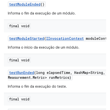
test
Module
Ended
()
Informa o fim da execução de um módulo.
final void
test
Module
Started
(
IInvocation
Context
module
Conte
Informa o início da execução de um módulo.
final void
test
Run
Ended
(long elapsed
Time
,
Hash
Map<String
,
Me
Measurement
.
Metric> run
Metrics)
Informa o fim da execução do teste.
final void