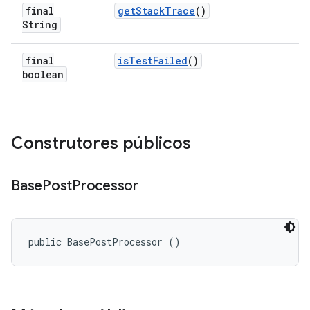
final
get
Stack
Trace
()
String
final
is
Test
Failed
()
boolean
Construtores públicos
Base
Post
Processor
public BasePostProcessor ()