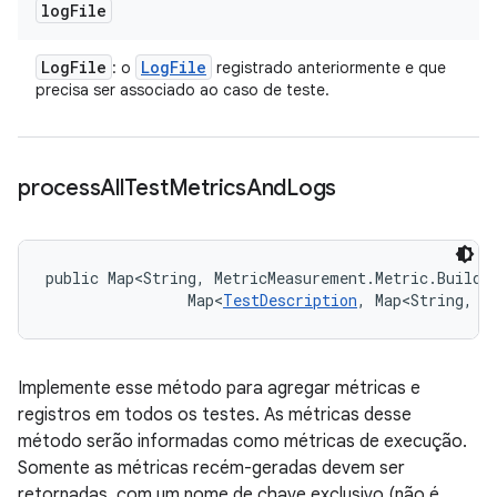
log
File
Log
File
Log
File
: o
registrado anteriormente e que
precisa ser associado ao caso de teste.
process
All
Test
Metrics
And
Logs
public Map<String, MetricMeasurement.Metric.Builde
                Map<
TestDescription
, Map<String, 
L
Implemente esse método para agregar métricas e
registros em todos os testes. As métricas desse
método serão informadas como métricas de execução.
Somente as métricas recém-geradas devem ser
retornadas, com um nome de chave exclusivo (não é