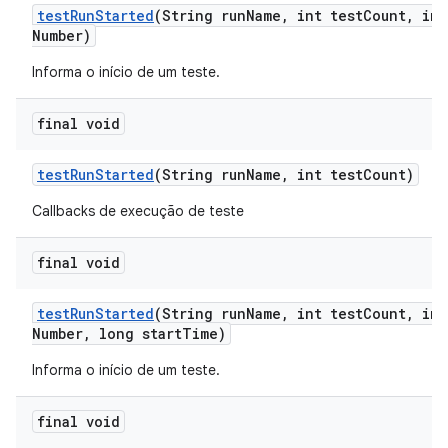
test
Run
Started
(String run
Name
,
int test
Count
,
int
Number)
Informa o início de um teste.
final void
test
Run
Started
(String run
Name
,
int test
Count)
Callbacks de execução de teste
final void
test
Run
Started
(String run
Name
,
int test
Count
,
int
Number
,
long start
Time)
Informa o início de um teste.
final void