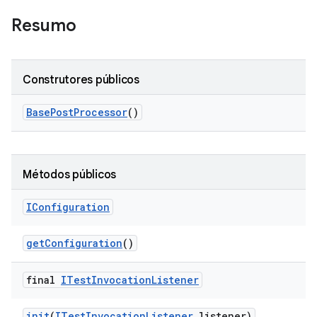
Resumo
Construtores públicos
Base
Post
Processor
()
Métodos públicos
IConfiguration
get
Configuration
()
final
ITest
Invocation
Listener
init
(
ITest
Invocation
Listener
listener)