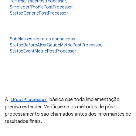
PerfettoTracePostProcessor
,
SimpleperfProfilePostProcessor
,
StatsdGenericPostProcessor
Subclasses indiretas conhecidas
StatsdBeforeAfterGaugeMetricPostProcessor
,
StatsdEventMetricPostProcessor
A
IPostProcessor
básica que toda implementação
precisa estender. Verifique se os métodos de pós-
processamento são chamados antes dos informantes de
resultados finais.