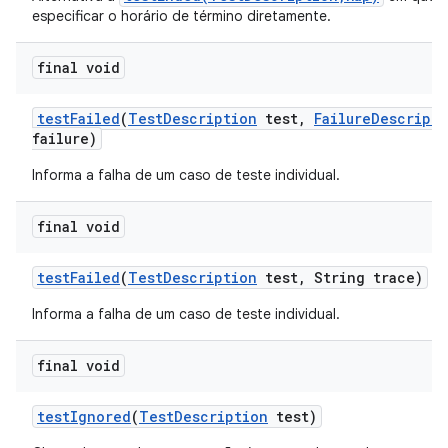
especificar o horário de término diretamente.
final void
test
Failed
(
Test
Description
test
,
Failure
Descripti
failure)
Informa a falha de um caso de teste individual.
final void
test
Failed
(
Test
Description
test
,
String trace)
Informa a falha de um caso de teste individual.
final void
test
Ignored
(
Test
Description
test)