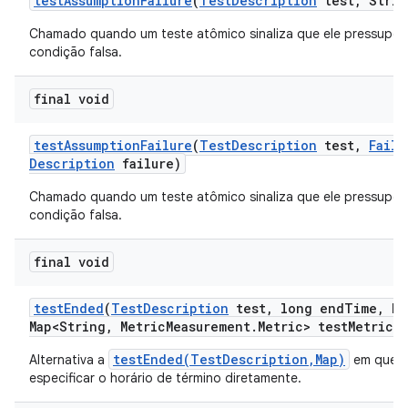
test
Assumption
Failure
(
Test
Description
test
,
Strin
Chamado quando um teste atômico sinaliza que ele pressupõ
condição falsa.
final void
test
Assumption
Failure
(
Test
Description
test
,
Failu
Description
failure)
Chamado quando um teste atômico sinaliza que ele pressupõ
condição falsa.
final void
test
Ended
(
Test
Description
test
,
long end
Time
,
Ha
Map<String
,
Metric
Measurement
.
Metric> test
Metrics)
testEnded(TestDescription,Map)
Alternativa a
em que 
especificar o horário de término diretamente.