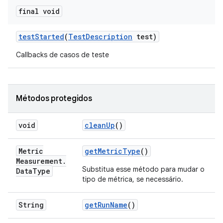
final void
test
Started
(
Test
Description
test)
Callbacks de casos de teste
Métodos protegidos
void
clean
Up
()
Metric
get
Metric
Type
()
Measurement
.
Substitua esse método para mudar o
Data
Type
tipo de métrica, se necessário.
String
get
Run
Name
()