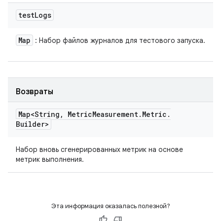
test
Logs
Map
: Набор файлов журналов для тестового запуска.
Возвраты
Map<String
,
Metric
Measurement
.
Metric
.
Builder>
Набор вновь сгенерированных метрик на основе
метрик выполнения.
Эта информация оказалась полезной?