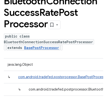
Bluetooth
Connection
Success
Rate
Post
Processor
public class
BluetoothConnectionSuccessRatePostProcessor
extends
BasePostProcessor
java.lang.Object
↳
com.android.tradefed.postprocessor.BasePostProcesso
↳
com.android.tradefed.postprocessor.Bluetooth