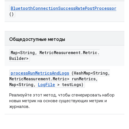
Bluetooth
Connection
Success
Rate
Post
Processor
()
Общедоступные методы
Map<String
,
Metric
Measurement
.
Metric
.
Builder>
process
Run
Metrics
And
Logs
(Hash
Map<String
,
Metric
Measurement
.
Metric> run
Metrics
,
Map<String
,
Log
File
> test
Logs)
Реализуйте этот метод, чтобы сгенерировать набор
новых метрик на основе существующих метрик и
журналов.