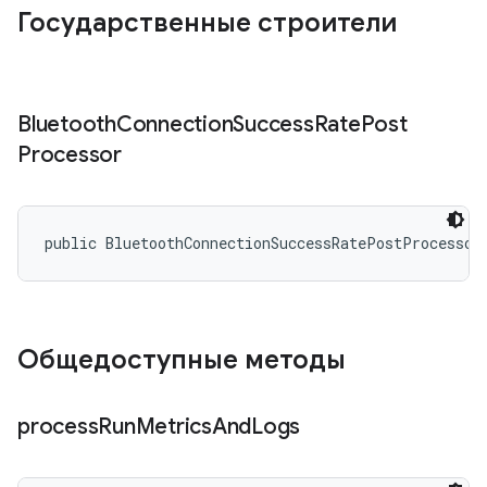
Государственные строители
Bluetooth
Connection
Success
Rate
Post
Processor
public BluetoothConnectionSuccessRatePostProcessor
Общедоступные методы
process
Run
Metrics
And
Logs