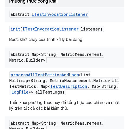
Phương thức công khai
abstract
ITest
Invocation
Listener
init
(
ITest
Invocation
Listener
listener)
Bước khởi chạy của trình xử lý bài đăng.
abstract Map<String
,
Metric
Measurement
.
Metric
.
Builder>
process
All
Test
Metrics
And
Logs
(List
Multimap<String
,
Metric
Measurement
.
Metric> all
Test
Metrics
,
Map<
Test
Description
,
Map<String
,
Log
File
>> all
Test
Logs)
Triển khai phương thức này để tổng hợp các chỉ số và nhật
ký trên tất cả các bài kiểm thử.
abstract Map<String
,
Metric
Measurement
.
Metric
.
Builder>