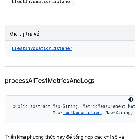
ITest
Invocation
Listener
Giá trị trả về
ITest
Invocation
Listener
process
All
Test
Metrics
And
Logs
public abstract Map<String, MetricMeasurement.Metr
                Map<
TestDescription
, Map<String, 
L
Triển khai phương thức này để tổng hợp các chỉ số và