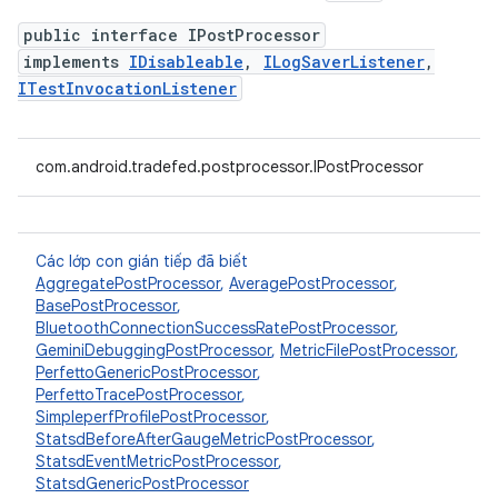
public interface IPostProcessor
implements
IDisableable
,
ILogSaverListener
,
ITestInvocationListener
com.android.tradefed.postprocessor.IPostProcessor
Các lớp con gián tiếp đã biết
AggregatePostProcessor
,
AveragePostProcessor
,
BasePostProcessor
,
BluetoothConnectionSuccessRatePostProcessor
,
GeminiDebuggingPostProcessor
,
MetricFilePostProcessor
,
PerfettoGenericPostProcessor
,
PerfettoTracePostProcessor
,
SimpleperfProfilePostProcessor
,
StatsdBeforeAfterGaugeMetricPostProcessor
,
StatsdEventMetricPostProcessor
,
StatsdGenericPostProcessor