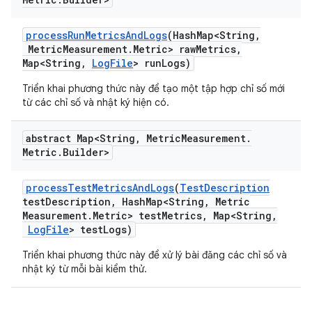
process
Run
Metrics
And
Logs
(Hash
Map<String
,
Metric
Measurement
.
Metric> raw
Metrics
,
Map<String
,
Log
File
> run
Logs)
Triển khai phương thức này để tạo một tập hợp chỉ số mới
từ các chỉ số và nhật ký hiện có.
abstract Map<String
,
Metric
Measurement
.
Metric
.
Builder>
process
Test
Metrics
And
Logs
(
Test
Description
test
Description
,
Hash
Map<String
,
Metric
Measurement
.
Metric> test
Metrics
,
Map<String
,
Log
File
> test
Logs)
Triển khai phương thức này để xử lý bài đăng các chỉ số và
nhật ký từ mỗi bài kiểm thử.