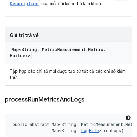
Description
của mỗi bài kiểm thử làm khoá.
Giá trị trả về
Map<String
,
Metric
Measurement
.
Metric
.
Builder>
Tập hợp các chỉ số mới được tạo từ tất cả các chỉ số kiểm
thử.
process
Run
Metrics
And
Logs
public abstract Map<String, MetricMeasurement.Metri
                Map<String, 
LogFile
> runLogs)