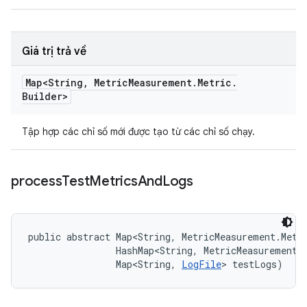
Giá trị trả về
Map<String
,
Metric
Measurement
.
Metric
.
Builder>
Tập hợp các chỉ số mới được tạo từ các chỉ số chạy.
process
Test
Metrics
And
Logs
public abstract Map<String, MetricMeasurement.Metr
                HashMap<String, MetricMeasurement.M
                Map<String, 
LogFile
> testLogs)