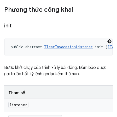
Phương thức công khai
init
public abstract 
ITestInvocationListener
 init (
ITes
Bước khởi chạy của trình xử lý bài đăng. Đảm bảo được
gọi trước bất kỳ lệnh gọi lại kiểm thử nào.
Tham số
listener