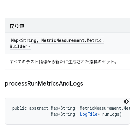
戻り値
Map<String
,
Metric
Measurement
.
Metric
.
Builder>
すべてのテスト指標から新たに生成された指標のセット。
process
Run
Metrics
And
Logs
public abstract Map<String, MetricMeasurement.Metri
                Map<String, 
LogFile
> runLogs)