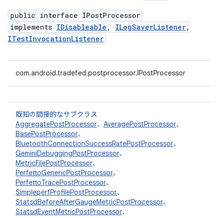
public interface IPostProcessor
implements
IDisableable
,
ILogSaverListener
,
ITestInvocationListener
com.android.tradefed.postprocessor.IPostProcessor
既知の間接的なサブクラス
AggregatePostProcessor
、
AveragePostProcessor
、
BasePostProcessor
、
BluetoothConnectionSuccessRatePostProcessor
、
GeminiDebuggingPostProcessor
、
MetricFilePostProcessor
、
PerfettoGenericPostProcessor
、
PerfettoTracePostProcessor
、
SimpleperfProfilePostProcessor
、
StatsdBeforeAfterGaugeMetricPostProcessor
、
StatsdEventMetricPostProcessor
、