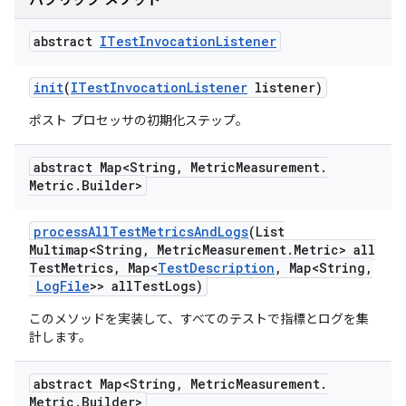
パブリック メソッド
abstract
ITest
Invocation
Listener
init
(
ITest
Invocation
Listener
listener)
ポスト プロセッサの初期化ステップ。
abstract Map<String
,
Metric
Measurement
.
Metric
.
Builder>
process
All
Test
Metrics
And
Logs
(List
Multimap<String
,
Metric
Measurement
.
Metric> all
Test
Metrics
,
Map<
Test
Description
,
Map<String
,
Log
File
>> all
Test
Logs)
このメソッドを実装して、すべてのテストで指標とログを集
計します。
abstract Map<String
,
Metric
Measurement
.
Metric
.
Builder>