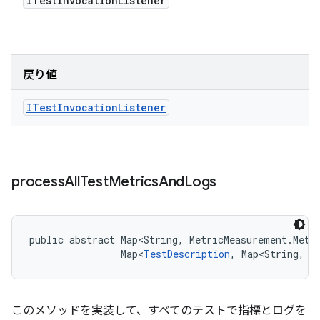
ITest
Invocation
Listener
戻り値
ITest
Invocation
Listener
process
All
Test
Metrics
And
Logs
public abstract Map<String, MetricMeasurement.Metr
                Map<
TestDescription
, Map<String, 
L
このメソッドを実装して、すべてのテストで指標とログを