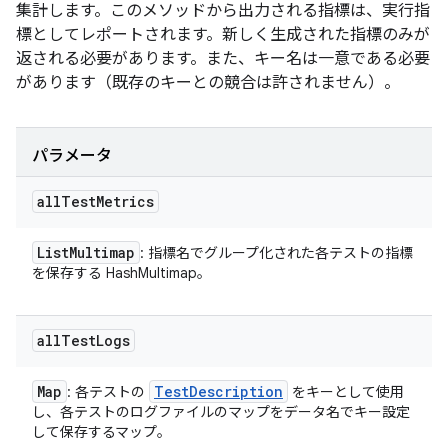
集計します。このメソッドから出力される指標は、実行指
標としてレポートされます。新しく生成された指標のみが
返される必要があります。また、キー名は一意である必要
があります（既存のキーとの競合は許されません）。
パラメータ
all
Test
Metrics
List
Multimap
: 指標名でグループ化された各テストの指標
を保存する HashMultimap。
all
Test
Logs
Map
Test
Description
: 各テストの
をキーとして使用
し、各テストのログファイルのマップをデータ名でキー設定
して保存するマップ。