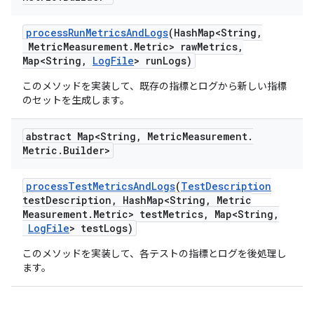
process
Run
Metrics
And
Logs
(Hash
Map<String
,
Metric
Measurement
.
Metric> raw
Metrics
,
Map<String
,
Log
File
> run
Logs)
このメソッドを実装して、既存の指標とログから新しい指標
のセットを生成します。
abstract Map<String
,
Metric
Measurement
.
Metric
.
Builder>
process
Test
Metrics
And
Logs
(
Test
Description
test
Description
,
Hash
Map<String
,
Metric
Measurement
.
Metric> test
Metrics
,
Map<String
,
Log
File
> test
Logs)
このメソッドを実装して、各テストの指標とログを後処理し
ます。