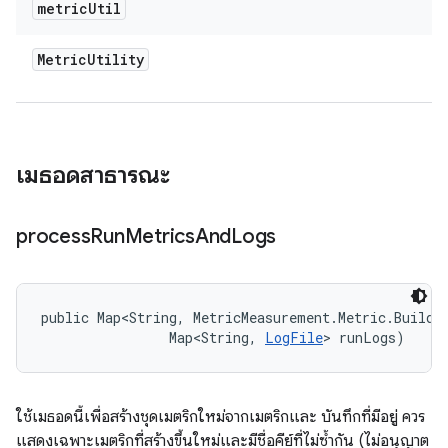
metric
Util
Metric
Utility
เมธอดสาธารณะ
process
Run
Metrics
And
Logs
public Map<String, MetricMeasurement.Metric.Builder
                Map<String, 
LogFile
> runLogs)
ใช้เมธอดนี้เพื่อสร้างชุดเมตริกใหม่จากเมตริกและ บันทึกที่มีอยู่ ควร
แสดงเฉพาะเมตริกที่สร้างขึ้นใหม่และมีชื่อคีย์ที่ไม่ซ้ำกัน (ไม่อนุญาต