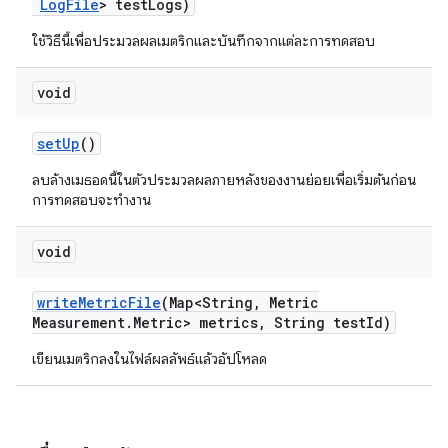
Log
File
> test
Logs)
ใช้วิธีนี้เพื่อประมวลผลเมตริกและบันทึกจากแต่ละการทดสอบ
void
set
Up
()
ลบล้างเมธอดนี้ในตัวประมวลผลภายหลังของงานย่อยเพื่อเริ่มต้นก่อน
การทดสอบจะทำงาน
void
write
Metric
File
(Map<String
,
Metric
Measurement
.
Metric> metrics
,
String test
Id)
เขียนเมตริกลงในไฟล์ผลลัพธ์แล้วอัปโหลด