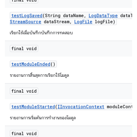
test
Log
Saved
(String data
Name
,
Log
Data
Type
data
Ty
Stream
Source
data
Stream
,
Log
File
log
File)
เรียกใช้เมื่อบันทึกบันทึกการทดสอบ
final void
test
Module
Ended
()
รายงานการสิ้นสุดการเรียกใช้โมดูล
final void
test
Module
Started
(
IInvocation
Context
module
Conte
รายงานการเริ่มต้นการทำงานของโมดูล
final void