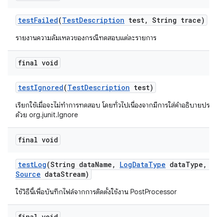
test
Failed
(
Test
Description
test
,
String trace)
รายงานความล้มเหลวของกรณีทดสอบแต่ละรายการ
final void
test
Ignored
(
Test
Description
test)
เรียกใช้เมื่อจะไม่ทำการทดสอบ โดยทั่วไปเนื่องจากมีการใส่คำอธิบาย
ด้วย org.junit.Ignore
final void
test
Log
(String data
Name
,
Log
Data
Type
data
Type
,
I
Source
data
Stream)
ใช้วิธีนี้เพื่อบันทึกไฟล์จากการติดตั้งใช้งาน PostProcessor
final void