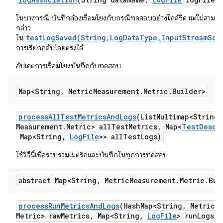
ในบางกรณี บันทึกต้องเชื่อมโยงกับกรณีทดสอบอย่างใกล้ชิด แต่ไม่สามาร
กล่าว
testLogSaved(String,LogDataType,InputStreamSou
ใน
การเรียกกลับโดยตรงได้
อัปเดตการเชื่อมโยงบันทึกกับทดสอบ
Map<String
,
Metric
Measurement
.
Metric
.
Builder>
process
All
Test
Metrics
And
Logs
(List
Multimap<String
,
Measurement
.
Metric> all
Test
Metrics
,
Map<
Test
Descr
Map<String
,
Log
File
>> all
Test
Logs)
ใช้วิธีนี้เพื่อรวบรวมเมตริกและบันทึกในทุกการทดสอบ
abstract Map<String
,
Metric
Measurement
.
Metric
.
Bui
process
Run
Metrics
And
Logs
(Hash
Map<String
,
Metric
M
Metric> raw
Metrics
,
Map<String
,
Log
File
> run
Logs)