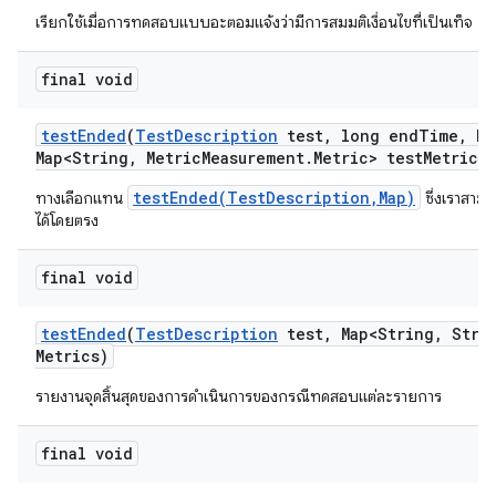
เรียกใช้เมื่อการทดสอบแบบอะตอมแจ้งว่ามีการสมมติเงื่อนไขที่เป็นเท็จ
final void
test
Ended
(
Test
Description
test
,
long end
Time
,
Ha
Map<String
,
Metric
Measurement
.
Metric> test
Metrics)
testEnded(TestDescription,Map)
ทางเลือกแทน
ซึ่งเราสามา
ได้โดยตรง
final void
test
Ended
(
Test
Description
test
,
Map<String
,
Strin
Metrics)
รายงานจุดสิ้นสุดของการดำเนินการของกรณีทดสอบแต่ละรายการ
final void