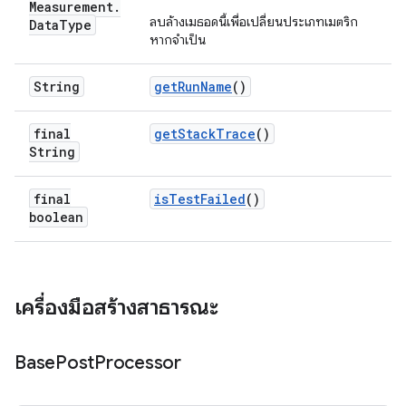
Measurement
.
ลบล้างเมธอดนี้เพื่อเปลี่ยนประเภทเมตริก
Data
Type
หากจำเป็น
String
get
Run
Name
()
final
get
Stack
Trace
()
String
final
is
Test
Failed
()
boolean
เครื่องมือสร้างสาธารณะ
Base
Post
Processor