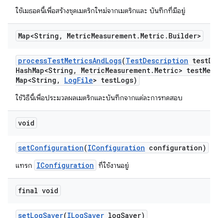
ใช้เมธอดนี้เพื่อสร้างชุดเมตริกใหม่จากเมตริกและ บันทึกที่มีอยู่
Map<String
,
Metric
Measurement
.
Metric
.
Builder>
process
Test
Metrics
And
Logs
(
Test
Description
test
De
Hash
Map<String
,
Metric
Measurement
.
Metric> test
Met
Map<String
,
Log
File
> test
Logs)
ใช้วิธีนี้เพื่อประมวลผลเมตริกและบันทึกจากแต่ละการทดสอบ
void
set
Configuration
(
IConfiguration
configuration)
IConfiguration
แทรก
ที่ใช้งานอยู่
final void
set
Log
Saver
(
ILog
Saver
log
Saver)