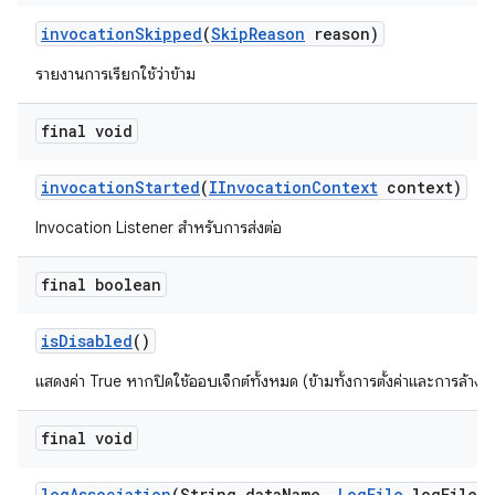
invocation
Skipped
(
Skip
Reason
reason)
รายงานการเรียกใช้ว่าข้าม
final void
invocation
Started
(
IInvocation
Context
context)
Invocation Listener สำหรับการส่งต่อ
final boolean
is
Disabled
()
แสดงค่า True หากปิดใช้ออบเจ็กต์ทั้งหมด (ข้ามทั้งการตั้งค่าและการล้างข้
final void
log
Association
(String data
Name
,
Log
File
log
File)