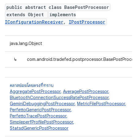
public abstract class BasePostProcessor
extends Object
implements
IConfigurationReceiver
,
IPostProcessor
java.lang.Object
↳
com.android.tradefed.postprocessor.BasePostProces
คลาสย่อยโดยตรงที่ทราบ
AggregatePostProcessor
,
AveragePostProcessor
,
BluetoothConnectionSuccessRatePostProcessor
,
GeminiDebuggingPostProcessor
,
MetricFilePostProcessor
,
PerfettoGenericPostProcessor
,
PerfettoTracePostProcessor
,
SimpleperfProfilePostProcessor
,
StatsdGenericPostProcessor