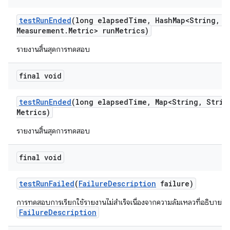
test
Run
Ended
(long elapsed
Time
,
Hash
Map<String
,
Me
Measurement
.
Metric> run
Metrics)
รายงานสิ้นสุดการทดสอบ
final void
test
Run
Ended
(long elapsed
Time
,
Map<String
,
Strin
Metrics)
รายงานสิ้นสุดการทดสอบ
final void
test
Run
Failed
(
Failure
Description
failure)
การทดสอบการเรียกใช้รายงานไม่สำเร็จเนื่องจากความล้มเหลวที่อธิบายโด
FailureDescription