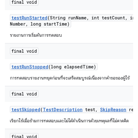
final void
test
Run
Started
(String run
Name
,
int test
Count
,
int
Number
,
long start
Time)
รายงานการเริ่มต้นการทดสอบ
final void
test
Run
Stopped
(long elapsed
Time)
การทดสอบรายงานหยุดก่อนที่จะเสร็จสมบูรณ์เนื่องจากคำขอของผู้ใช้
final void
test
Skipped
(
Test
Description
test
,
Skip
Reason
rea
เรียกใช้เมื่อข้ามการทดสอบและไม่ได้ดำเนินการด้วยเหตุผลที่ไม่คาดคิด
final void