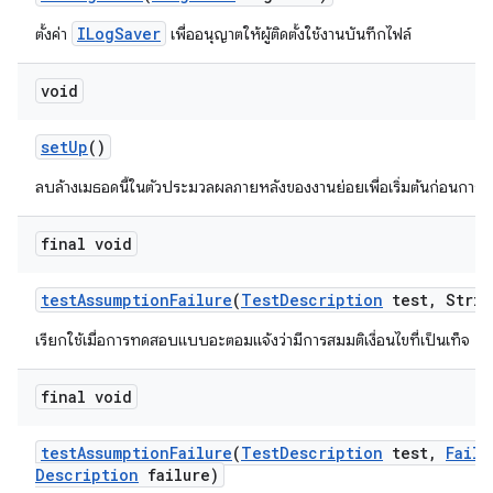
ILogSaver
ตั้งค่า
เพื่ออนุญาตให้ผู้ติดตั้งใช้งานบันทึกไฟล์
void
set
Up
()
ลบล้างเมธอดนี้ในตัวประมวลผลภายหลังของงานย่อยเพื่อเริ่มต้นก่อนก
final void
test
Assumption
Failure
(
Test
Description
test
,
Strin
เรียกใช้เมื่อการทดสอบแบบอะตอมแจ้งว่ามีการสมมติเงื่อนไขที่เป็นเท็จ
final void
test
Assumption
Failure
(
Test
Description
test
,
Failu
Description
failure)