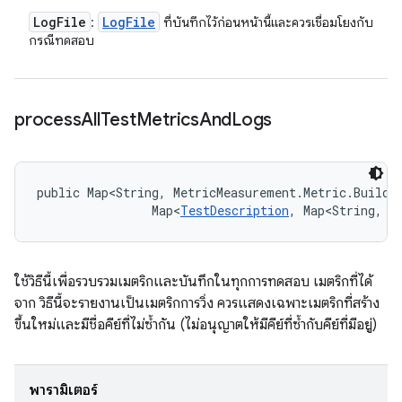
Log
File
Log
File
:
ที่บันทึกไว้ก่อนหน้านี้และควรเชื่อมโยงกับ
กรณีทดสอบ
process
All
Test
Metrics
And
Logs
public Map<String, MetricMeasurement.Metric.Builde
                Map<
TestDescription
, Map<String, 
L
ใช้วิธีนี้เพื่อรวบรวมเมตริกและบันทึกในทุกการทดสอบ เมตริกที่ได้
จาก วิธีนี้จะรายงานเป็นเมตริกการวิ่ง ควรแสดงเฉพาะเมตริกที่สร้าง
ขึ้นใหม่และมีชื่อคีย์ที่ไม่ซ้ำกัน (ไม่อนุญาตให้มีคีย์ที่ซ้ำกับคีย์ที่มีอยู่)
พารามิเตอร์