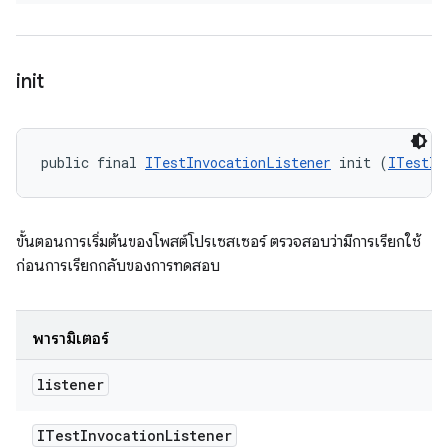
init
public final 
ITestInvocationListener
 init (
ITestIn
ขั้นตอนการเริ่มต้นของโพสต์โปรเซสเซอร์ ตรวจสอบว่ามีการเรียกใช้
ก่อนการเรียกกลับของการทดสอบ
พารามิเตอร์
listener
ITest
Invocation
Listener