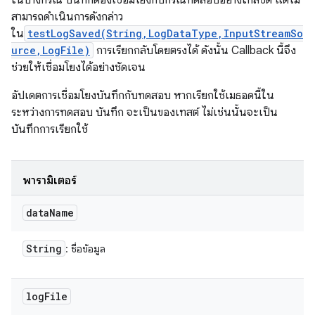
ในบางกรณี บันทึกต้องเชื่อมโยงกับกรณีทดสอบอย่างใกล้ชิด แต่ไม่
สามารถดำเนินการดังกล่าว
ใน
testLogSaved(String,LogDataType,InputStreamSo
urce,LogFile)
การเรียกกลับโดยตรงได้ ดังนั้น Callback นี้จึง
ช่วยให้เชื่อมโยงได้อย่างชัดเจน
อัปเดตการเชื่อมโยงบันทึกกับทดสอบ หากเรียกใช้เมธอดนี้ใน
ระหว่างการทดสอบ บันทึก จะเป็นของเทสต์ ไม่เช่นนั้นจะเป็น
บันทึกการเรียกใช้
พารามิเตอร์
data
Name
String
: ชื่อข้อมูล
log
File