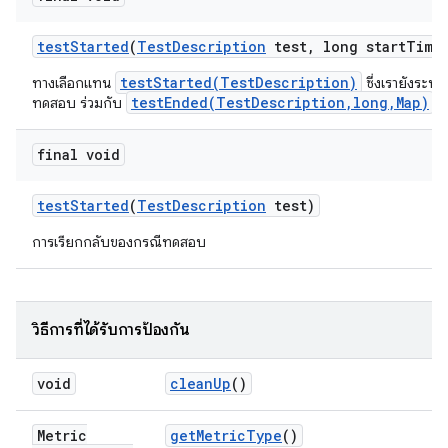
test
Started
(
Test
Description
test
,
long start
Time
testStarted(TestDescription)
ทางเลือกแทน
ซึ่งเรายังระบุเว
testEnded(TestDescription,long,Map)
ทดสอบ ร่วมกับ
เพ
final void
test
Started
(
Test
Description
test)
การเรียกกลับของกรณีทดสอบ
วิธีการที่ได้รับการป้องกัน
void
clean
Up
()
Metric
get
Metric
Type
()