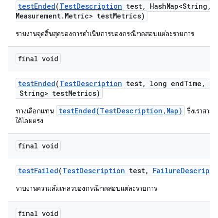
test
Ended
(
Test
Description
test
,
Hash
Map<String
,
M
Measurement
.
Metric> test
Metrics)
รายงานจุดสิ้นสุดของการดำเนินการของกรณีทดสอบแต่ละรายการ
final void
test
Ended
(
Test
Description
test
,
long end
Time
,
Ma
String> test
Metrics)
testEnded(TestDescription,Map)
ทางเลือกแทน
ซึ่งเราสามา
ได้โดยตรง
final void
test
Failed
(
Test
Description
test
,
Failure
Descripti
รายงานความล้มเหลวของกรณีทดสอบแต่ละรายการ
final void