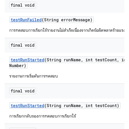
final void
test
Run
Failed
(String error
Message)
การทดสอบการเรียกใช้รายงานไม่สำเร็จเนื่องจากเกิดข้อผิดพลาดร้ายแรง
final void
test
Run
Started
(String run
Name
,
int test
Count
,
int
Number)
รายงานการเริ่มต้นการทดสอบ
final void
test
Run
Started
(String run
Name
,
int test
Count)
การเรียกกลับของการทดสอบการเรียกใช้