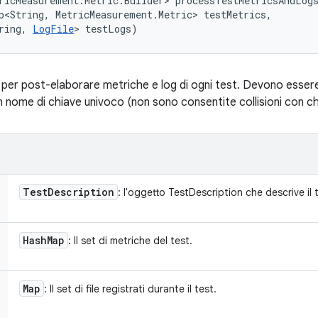
ricMeasurement.Metric.Builder> processTestMetricsAndLog
p<String, MetricMeasurement.Metric> testMetrics, 

ring, 
LogFile
> testLogs)
r post-elaborare metriche e log di ogni test. Devono essere 
 nome di chiave univoco (non sono consentite collisioni con chi
Test
Description
: l'oggetto TestDescription che descrive il 
Hash
Map
: Il set di metriche del test.
Map
: Il set di file registrati durante il test.