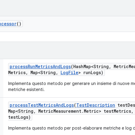
ocessor
()
process
Run
Metrics
And
Logs
(Hash
Map<String
,
Metric
Me
Metrics
,
Map<String
,
Log
File
> run
Logs)
Implementa questo metodo per generare un insieme di nuove met
metriche esistenti.
process
Test
Metrics
And
Logs
(
Test
Description
test
De
Map<String
,
Metric
Measurement
.
Metric> test
Metrics
,
test
Logs)
Implementa questo metodo per post-elaborare metriche e log di