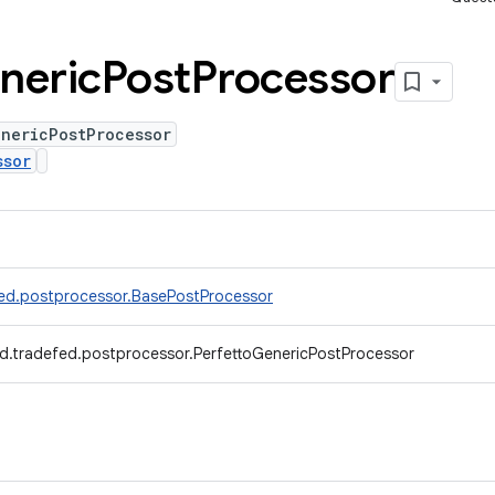
neric
Post
Processor
enericPostProcessor
ssor
ed.postprocessor.BasePostProcessor
d.tradefed.postprocessor.PerfettoGenericPostProcessor