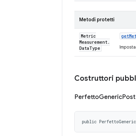
Metodi protetti
Metric
get
Me
Measurement
.
Imposta 
Data
Type
Costruttori pubbl
Perfetto
Generic
Post
public PerfettoGeneri