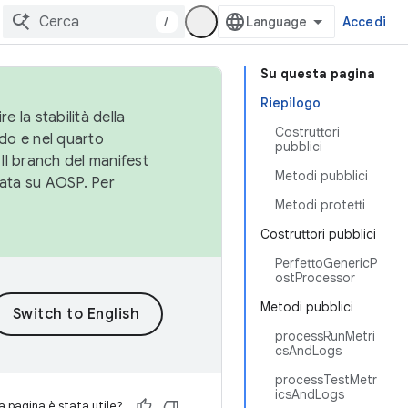
/
Accedi
Su questa pagina
Riepilogo
e la stabilità della
Costruttori
do e nel quarto
pubblici
 Il branch del manifest
Metodi pubblici
cata su AOSP. Per
Metodi protetti
Costruttori pubblici
PerfettoGenericP
ostProcessor
Metodi pubblici
processRunMetri
csAndLogs
processTestMetr
icsAndLogs
 pagina è stata utile?