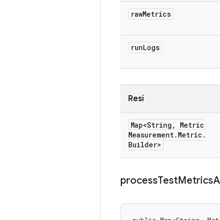
raw
Metrics
run
Logs
Resi
Map<String
,
Metric
Measurement
.
Metric
.
Builder>
process
Test
Metrics
A