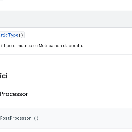
tric
Type
()
il tipo di metrica su Metrica non elaborata.
ici
Processor
cPostProcessor ()