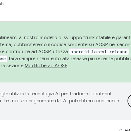
ch
llinearci al nostro modello di sviluppo trunk stabile e garantir
istema, pubblicheremo il codice sorgente su AOSP nel secon
 e contribuire ad AOSP, utilizza
android-latest-release
.
ase
farà sempre riferimento alla release più recente pubbli
a la sezione
Modifiche ad AOSP
.
gle utilizza la tecnologia AI per tradurre i contenuti
ta. Le traduzioni generate dall'AI potrebbero contenere
Questa