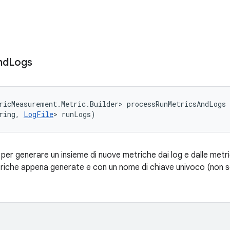
nd
Logs
ricMeasurement.Metric.Builder> processRunMetricsAndLogs 
ring, 
LogFile
> runLogs)
r generare un insieme di nuove metriche dai log e dalle metr
triche appena generate e con un nome di chiave univoco (non so