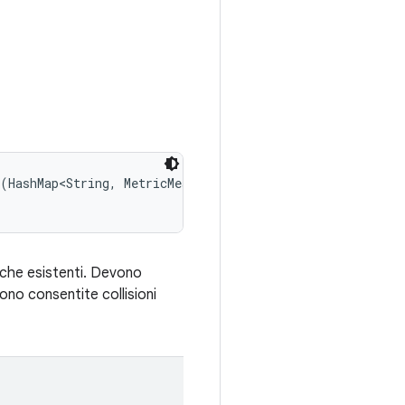
(HashMap<String, MetricMeasurement.Metric> rawMetrics, 

iche esistenti. Devono
no consentite collisioni