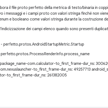
ra il file proto perfetto della metrica di testo/binaria in copp
 i messaggi e i campi proto con valori stringa finché non vien
num e booleano come valori stringa durante la costruzione del
'indicizzazione dei campi elenco quando sono presenti duplicat
d" - perfetto.protos.AndroidStartupMetric.Startup
" - perfetto.protos.ProcessRenderInfo.process_name
-package_name-com.calculator-to_first_frame-dur_ns: 30062
m.nexuslauncher-to_first_frame-dur_ns: 49257713 android_
or-to_first_frame-dur_ns: 261382005