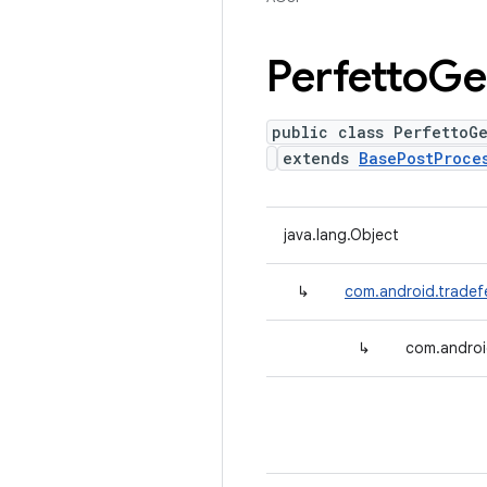
Perfetto
Ge
public class PerfettoG
extends
BasePostProce
java.lang.Object
↳
com.android.tradef
↳
com.androi