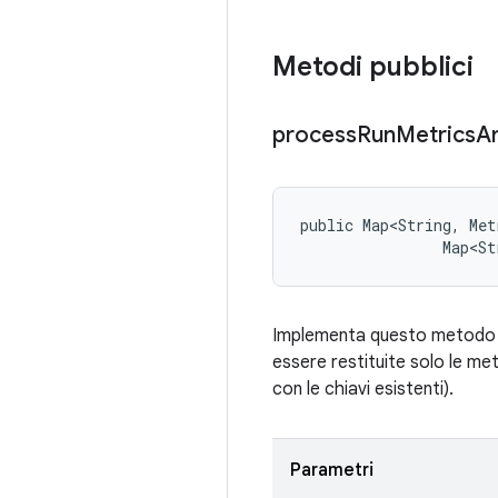
Metodi pubblici
process
Run
Metrics
A
public Map<String, Met
                Map<St
Implementa questo metodo pe
essere restituite solo le me
con le chiavi esistenti).
Parametri