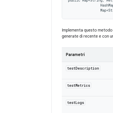
public Map<String, Met
                HashMa
                Map<St
Implementa questo metodo pe
generate di recente e con un
Parametri
test
Description
test
Metrics
test
Logs