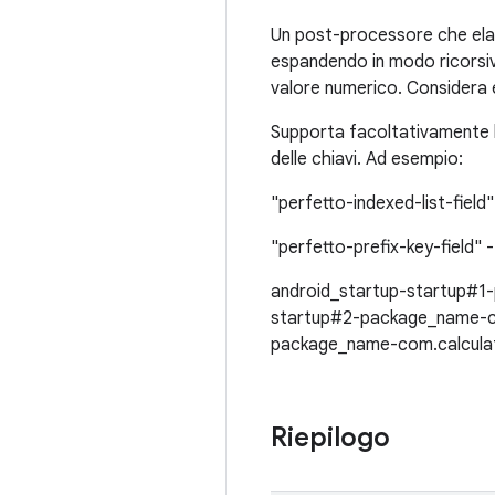
Un post-processore che elabo
espandendo in modo ricorsivo
valore numerico. Considera e
Supporta facoltativamente l
delle chiavi. Ad esempio:
"perfetto-indexed-list-fiel
"perfetto-prefix-key-field
android_startup-startup#1
startup#2-package_name-co
package_name-com.calculat
Riepilogo