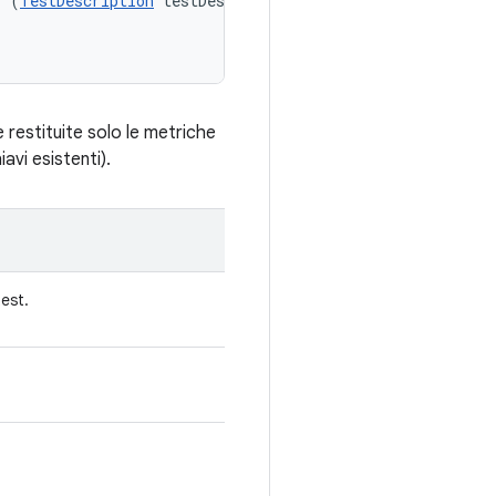
s (
TestDescription
 testDescription, 

restituite solo le metriche
avi esistenti).
test.