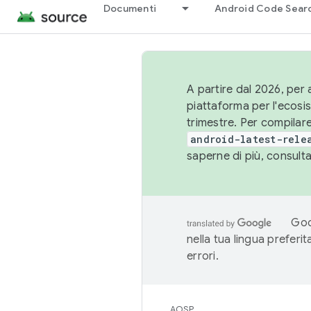
Documenti
Android Code Sear
A partire dal 2026, per a
piattaforma per l'ecos
trimestre. Per compilare
android-latest-rele
saperne di più, consult
Goo
nella tua lingua preferi
errori.
AOSP