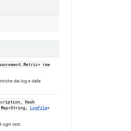
asurement
.
Metric> raw
riche dai log e dalle
scription
,
Hash
Map<String
,
Log
File
>
 ogni test.