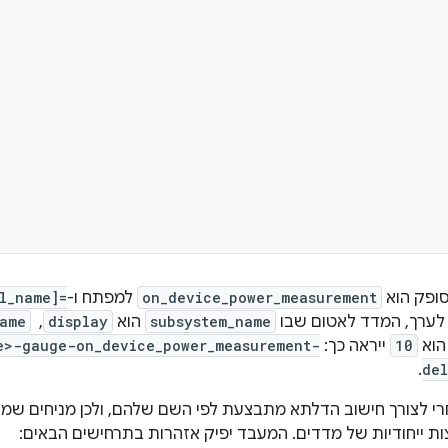
ופק הוא
on_device_power_measurement
למפתח ו-
l_name]=
ערך, המדד לאטום שבו
subsystem_name
הוא
display
, ‏
name
וא
10
ייראה כך:
e>-gauge-on_device_power_measurement-
.
del
רי לצורך חישוב הדלתא מתבצעת לפי השם שלהם, ולכן מניחים שמע
ת ייחודיות של מדדים. המעבד יפיק אזהרות בתרחישים הבאים: