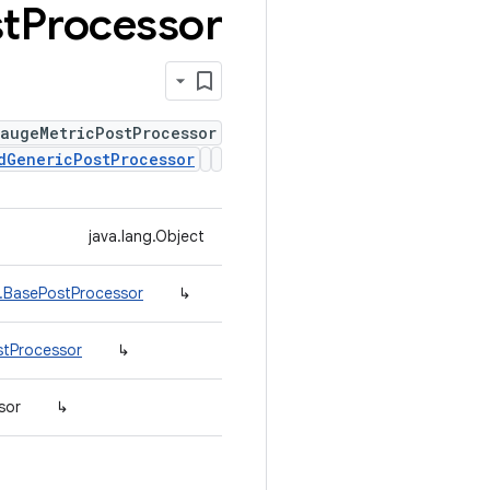
t
Processor
augeMetricPostProcessor
dGenericPostProcessor
java.lang.Object
r.BasePostProcessor
↳
stProcessor
↳
sor
↳