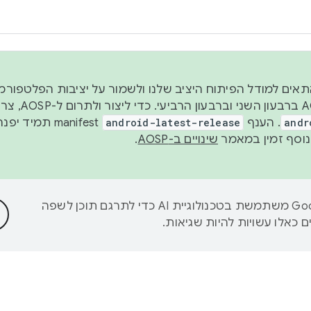
 2026, כדי להתאים למודל הפיתוח היציב שלנו ולשמור על יציבות הפלט
נפרסם קוד מקור ב-AOSP 
andr
. הענף
android-latest-release
manifest תמי
שינויים ב-AOSP
.
‫Google משתמשת בטכנולוגיית AI כדי לתרגם תוכן לשפה
 כאלו עשויות להיות שגיאות.