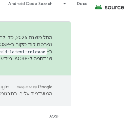
Android Code Search
Docs
החל משנת
ב-
oid-latest-release
שנדחפה ל-AOSP. מידע נוסף זמין במאמר
המועדפת עליך. בתרגומים
AOSP