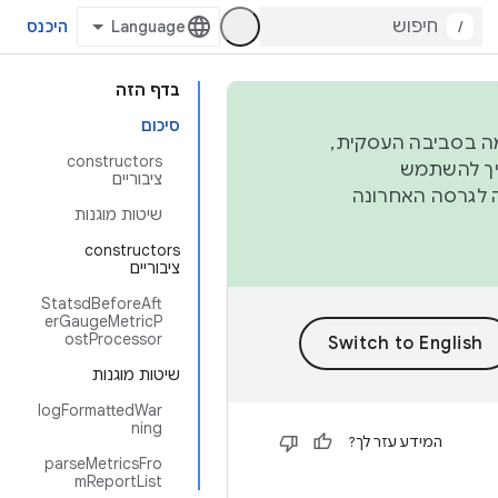
/
היכנס
בדף הזה
סיכום
פורמה בסביבה העסקית,
‫constructors
ברבעון השני וברבעון הרביעי. כדי ליצור ולתרום ל-AOSP, צריך להשתמש
ציבוריים
ד יפנה לגרסה האחרונה
שיטות מוגנות
‫constructors
ציבוריים
StatsdBeforeAft
erGaugeMetricP
ostProcessor
שיטות מוגנות
logFormattedWar
ning
המידע עזר לך?
parseMetricsFro
mReportList