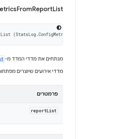
etrics
From
Report
List
tList (StatsLog.ConfigMetricsReportList reportList)
מנתחים את מדדי המדד מ-
st
מדדי אירועים שיוצרים מפתחות
פרמטרים
report
List