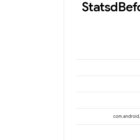
Statsd
Bef
com.android