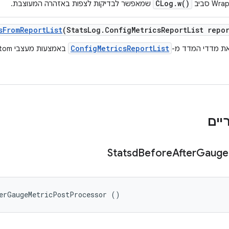
CLog.w()
שמאפשר לבדיקות לצפות באזהרה המעוצבת.
s
From
Report
List
(Stats
Log
.
Config
Metrics
Report
List repo
ConfigMetricsReportList
ת מדדי המדד מ-
באמצעות מעצבי atom.
Statsd
Before
After
Gauge
terGaugeMetricPostProcessor ()