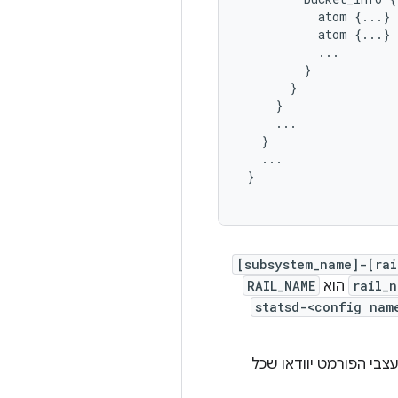
           atom {...}

           atom {...}

           ...

         }

       }

     }

     ...

   }

   ...

 }

[subsystem_name]-[rai
rail_
הוא
RAIL_NAME
statsd-<config nam
צבי הפורמט יוודאו שכל