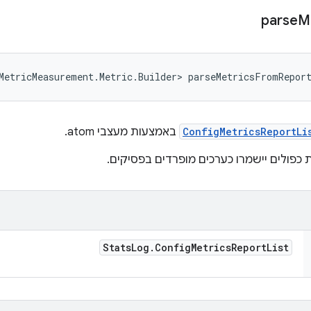
parse
M
MetricMeasurement.Metric.Builder> parseMetricsFromRepor
ConfigMetricsReportLi
באמצעות מעצבי atom.
 כפולים יישמרו כערכים מופרדים בפסיקים.
Stats
Log
.
Config
Metrics
Report
List