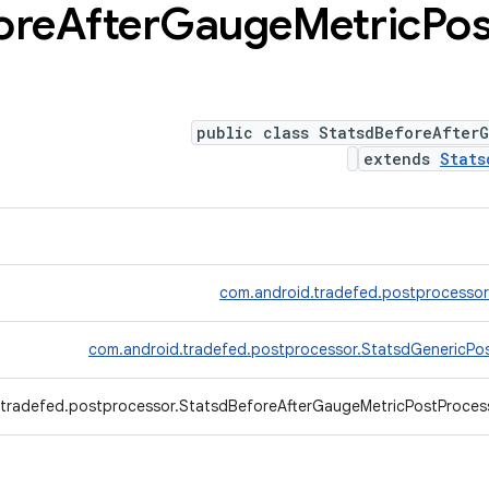
ore
After
Gauge
Metric
Pos
public class StatsdBeforeAfterG
extends
Stats
com.android.tradefed.postprocesso
com.android.tradefed.postprocessor.StatsdGenericPo
.tradefed.postprocessor.StatsdBeforeAfterGaugeMetricPostProces