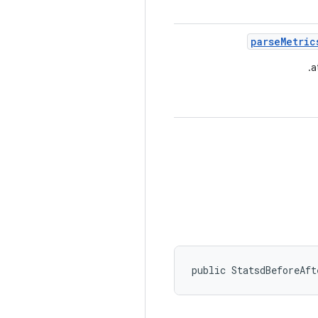
parse
Metric
public StatsdBeforeAf