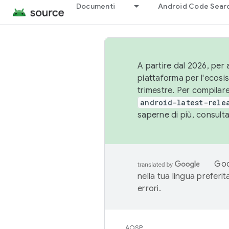
Documenti
Android Code Sear
A partire dal 2026, per a
piattaforma per l'ecos
trimestre. Per compilare
android-latest-rele
saperne di più, consult
Goo
nella tua lingua preferi
errori.
AOSP