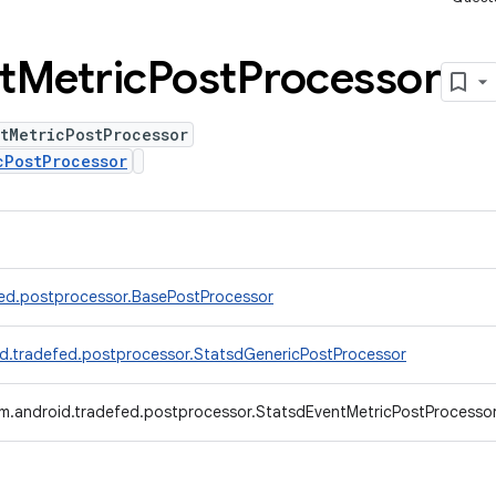
t
Metric
Post
Processor
tMetricPostProcessor
cPostProcessor
ed.postprocessor.BasePostProcessor
d.tradefed.postprocessor.StatsdGenericPostProcessor
m.android.tradefed.postprocessor.StatsdEventMetricPostProcesso