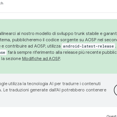
ch
llinearci al nostro modello di sviluppo trunk stabile e garantir
istema, pubblicheremo il codice sorgente su AOSP nel secon
 e contribuire ad AOSP, utilizza
android-latest-release
.
ase
farà sempre riferimento alla release più recente pubbli
a la sezione
Modifiche ad AOSP
.
gle utilizza la tecnologia AI per tradurre i contenuti
ta. Le traduzioni generate dall'AI potrebbero contenere
Questa