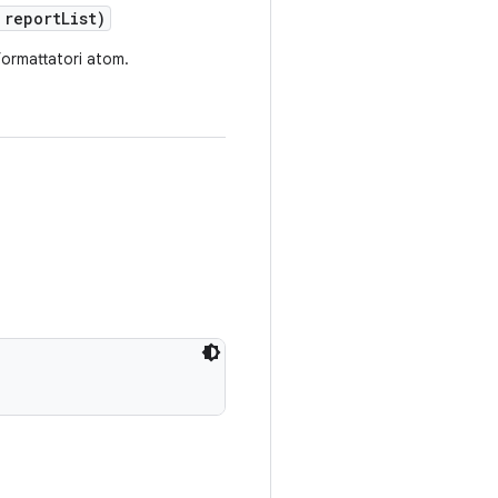
 report
List)
formattatori atom.