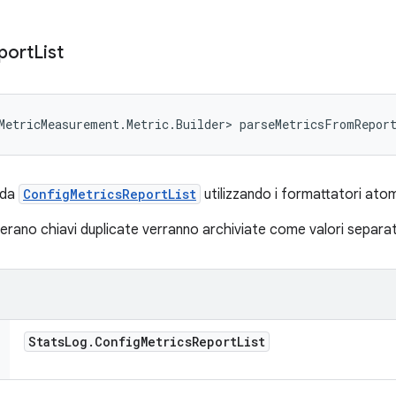
port
List
MetricMeasurement.Metric.Builder> parseMetricsFromRepor
 da
ConfigMetricsReportList
utilizzando i formattatori ato
rano chiavi duplicate verranno archiviate come valori separati
Stats
Log
.
Config
Metrics
Report
List