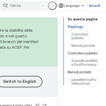
/
Accedi
Su questa pagina
Riepilogo
e la stabilità della
Costruttori
do e nel quarto
pubblici
 Il branch del manifest
Metodi protetti
cata su AOSP. Per
Costruttori pubblici
StatsdEventMetr
icPostProcessor
Metodi protetti
parseMetricsFro
mReportList
 pagina è stata utile?