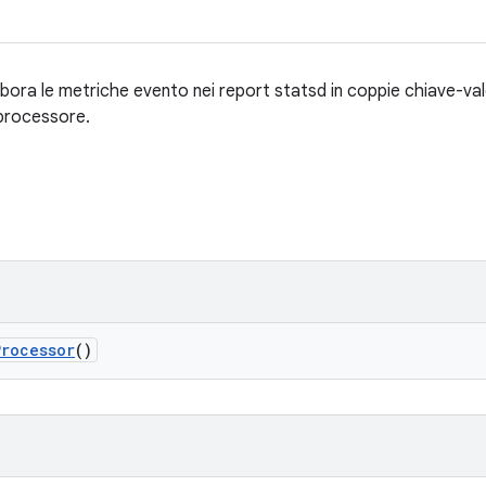
ra le metriche evento nei report statsd in coppie chiave-valor
 processore.
Processor
()