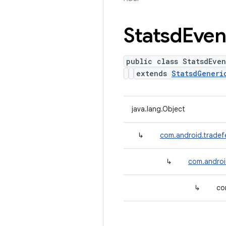
Statsd
Even
public class StatsdEven
extends
StatsdGeneri
java.lang.Object
↳
com.android.tradef
↳
com.androi
↳
co