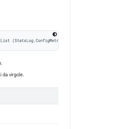
tList (StatsLog.ConfigMetricsReportList reportList)
m.
 da virgole.