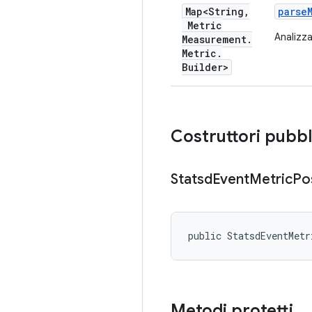
Map<String
,
parse
Metric
Analizz
Measurement
.
Metric
.
Builder>
Costruttori pubbl
Statsd
Event
Metric
Po
public StatsdEventMet
Metodi protetti