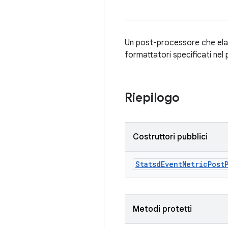
Un post-processore che elabo
formattatori specificati nel
Riepilogo
Costruttori pubblici
Statsd
Event
Metric
Post
Metodi protetti