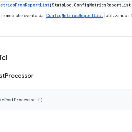
Metrics
From
Report
List
(Stats
Log
.
Config
Metrics
Report
List
ConfigMetricsReportList
a le metriche evento da
utilizzando i 
ici
st
Processor
ricPostProcessor ()