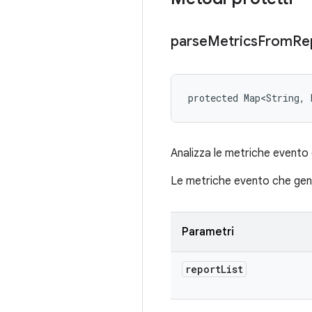
parse
Metrics
From
Re
protected Map<String, 
Analizza le metriche evento
Le metriche evento che gene
Parametri
report
List