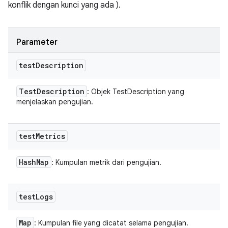
konflik dengan kunci yang ada ).
Parameter
test
Description
Test
Description
: Objek TestDescription yang
menjelaskan pengujian.
test
Metrics
Hash
Map
: Kumpulan metrik dari pengujian.
test
Logs
Map
: Kumpulan file yang dicatat selama pengujian.