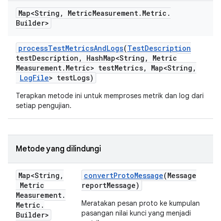
Map<String
,
Metric
Measurement
.
Metric
.
Builder>
process
Test
Metrics
And
Logs
(
Test
Description
test
Description
,
Hash
Map<String
,
Metric
Measurement
.
Metric> test
Metrics
,
Map<String
,
Log
File
> test
Logs)
Terapkan metode ini untuk memproses metrik dan log dari
setiap pengujian.
Metode yang dilindungi
Map<String
,
convert
Proto
Message
(Message
Metric
report
Message)
Measurement
.
Meratakan pesan proto ke kumpulan
Metric
.
pasangan nilai kunci yang menjadi
Builder>