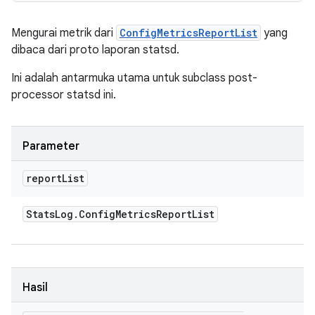
Mengurai metrik dari
ConfigMetricsReportList
yang
dibaca dari proto laporan statsd.
Ini adalah antarmuka utama untuk subclass post-
processor statsd ini.
Parameter
report
List
Stats
Log
.
Config
Metrics
Report
List
Hasil