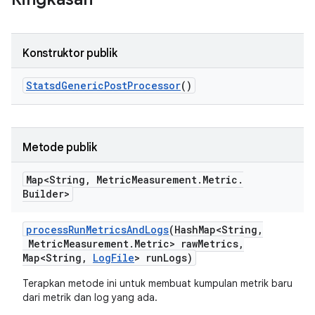
Konstruktor publik
Statsd
Generic
Post
Processor
()
Metode publik
Map<String
,
Metric
Measurement
.
Metric
.
Builder>
process
Run
Metrics
And
Logs
(Hash
Map<String
,
Metric
Measurement
.
Metric> raw
Metrics
,
Map<String
,
Log
File
> run
Logs)
Terapkan metode ini untuk membuat kumpulan metrik baru
dari metrik dan log yang ada.