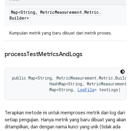
Map<String
,
Metric
Measurement
.
Metric
.
Builder>
Kumpulan metrik yang baru dibuat dari metrik proses.
process
Test
Metrics
And
Logs
public Map<String, MetricMeasurement.Metric.Builde
                HashMap<String, MetricMeasurement.M
                Map<String, 
LogFile
> testLogs)
Terapkan metode ini untuk memproses metrik dan log dari
setiap pengujian. Hanya metrik yang baru dibuat yang akan
ditampilkan, dan dengan nama kunci yang unik (tidak ada