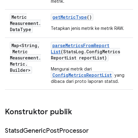
metrik.
Metric
get
Metric
Type
()
Measurement
.
Tetapkan jenis metrik ke metrik RAW.
Data
Type
Map<String
,
parse
Metrics
From
Report
Metric
List
(Stats
Log
.
Config
Metrics
Measurement
.
Report
List report
List)
Metric
.
Mengurai metrik dari
Builder>
ConfigMetricsReportList
yang
dibaca dari proto laporan statsd.
Konstruktor publik
Statsd
Generic
Post
Processor