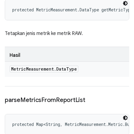
protected MetricMeasurement.DataType getMetricType
Tetapkan jenis metrik ke metrik RAW.
Hasil
Metric
Measurement
.
Data
Type
parse
Metrics
From
Report
List
protected Map<String, MetricMeasurement.Metric.Bui