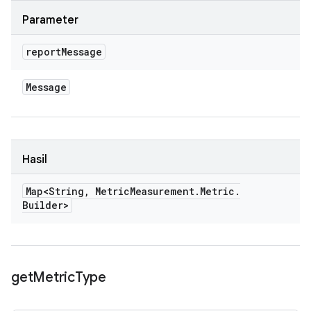
Parameter
report
Message
Message
Hasil
Map<String
,
Metric
Measurement
.
Metric
.
Builder>
get
Metric
Type