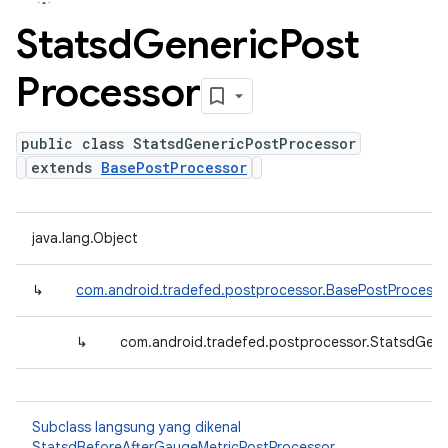
Statsd
Generic
Post
Processor
public class StatsdGenericPostProcessor
extends
BasePostProcessor
java.lang.Object
↳
com.android.tradefed.postprocessor.BasePostProcesso
↳
com.android.tradefed.postprocessor.StatsdGene
Subclass langsung yang dikenal
StatsdBeforeAfterGaugeMetricPostProcessor
,