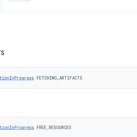
TS
tionInProgress
 FETCHING_ARTIFACTS
tionInProgress
 FREE_RESOURCES