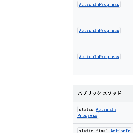
Action
In
Progress
Action
In
Progress
Action
In
Progress
パブリック メソッド
static
Action
In
Progress
static final
Action
In