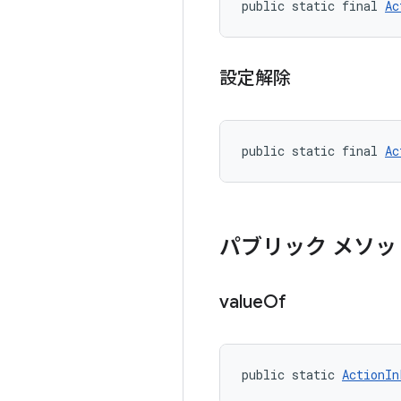
public static final 
Ac
設定解除
public static final 
Ac
パブリック メソッ
value
Of
public static 
ActionIn