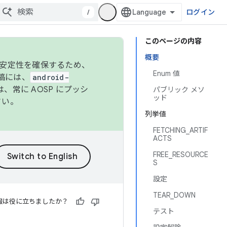
/
ログイン
このページの内容
概要
の安定性を確保するため、
Enum 値
投稿には、
android-
、常に AOSP にプッシ
パブリック メソ
ッド
さい。
列挙値
FETCHING_ARTIF
ACTS
FREE_RESOURCE
S
設定
TEAR_DOWN
報は役に立ちましたか？
テスト