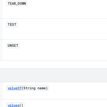
TEAR
_
DOWN
TEST
UNSET
value
Of
(String name)
values
()