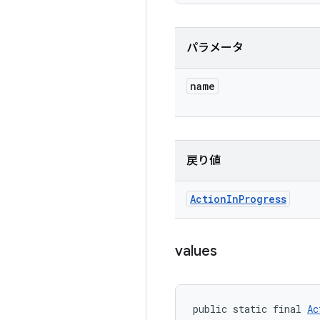
パラメータ
name
戻り値
Action
In
Progress
values
public static final 
Ac