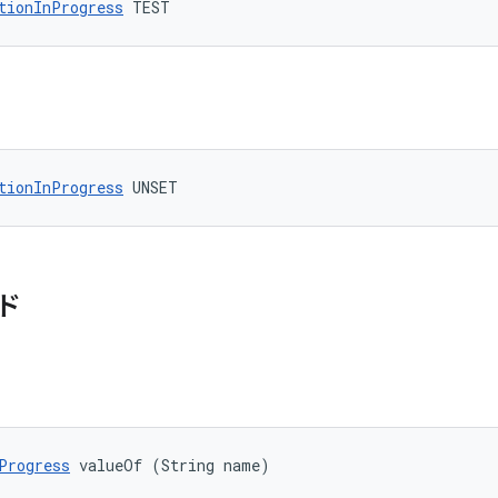
tionInProgress
 TEST
tionInProgress
 UNSET
ド
Progress
 valueOf (String name)