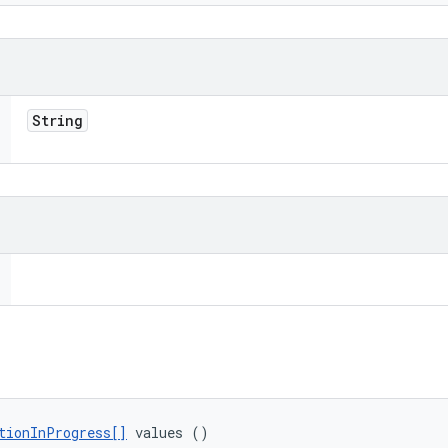
String
tionInProgress[]
 values ()