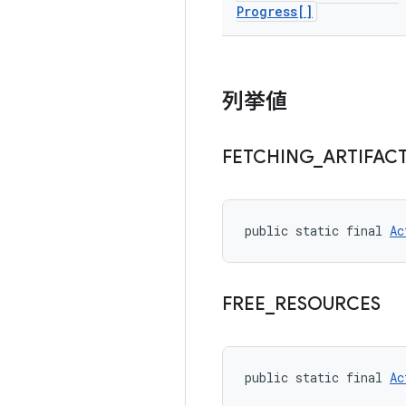
Progress[]
列挙値
FETCHING
_
ARTIFAC
public static final 
Ac
FREE
_
RESOURCES
public static final 
Ac