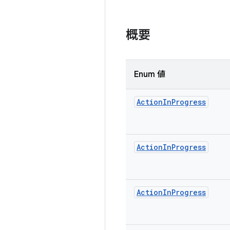
概要
Enum 値
Action
In
Progress
Action
In
Progress
Action
In
Progress