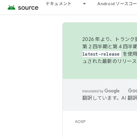
ドキュメント
Android ソース
2026 年より、トラ
第 2 四半期と第 4 四
latest-release
を使用
ュされた最新のリリース
Go
翻訳しています。AI 
AOSP