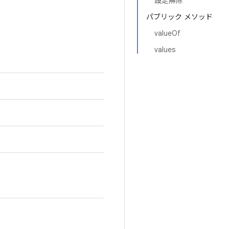
設定解除
パブリック メソッド
valueOf
values