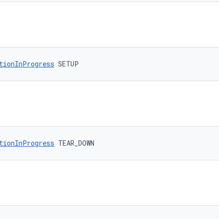
tionInProgress
 SETUP
tionInProgress
 TEAR_DOWN