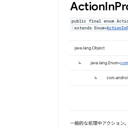
Action
In
Pr
public final enum Acti
extends Enum<
ActionIn
java.lang.Object
↳
java.lang.Enum<
com
↳
com.androi
一般的な処理中アクション