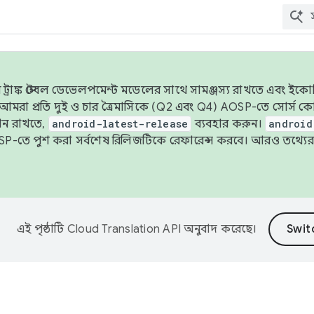
াঙ্ক স্টেবল ডেভেলপমেন্ট মডেলের সাথে সামঞ্জস্য রাখতে এবং ইকোসিস্ট
ে, আমরা প্রতি দুই ও চার ত্রৈমাসিকে (Q2 এবং Q4) AOSP-তে সোর্স
ান রাখতে,
android-latest-release
ব্যবহার করুন।
android
বদা AOSP-তে পুশ করা সর্বশেষ রিলিজটিকে রেফারেন্স করবে। আরও তথ্যের
এই পৃষ্ঠাটি
Cloud Translation API
অনুবাদ করেছে।