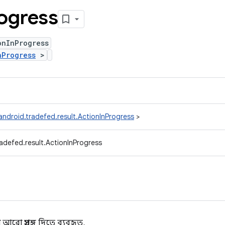
ogress
onInProgress
nProgress
>
ndroid.tradefed.result.ActionInProgress
>
adefed.result.ActionInProgress
 আরো প্রসঙ্গ দিতে ব্যবহৃত.