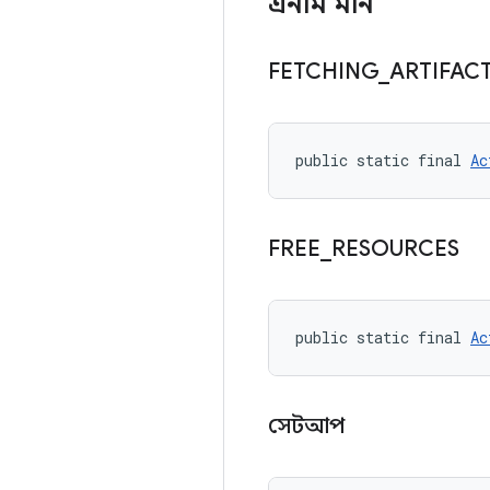
এনাম মান
FETCHING
_
ARTIFAC
public static final 
Ac
FREE
_
RESOURCES
public static final 
Ac
সেটআপ