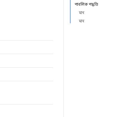
পাবলিক পদ্ধতি
মান
মান