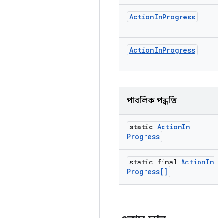
Action
In
Progress
Action
In
Progress
পাবলিক পদ্ধতি
static
Action
In
Progress
static final
Action
In
Progress[]