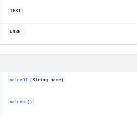
TEST
UNSET
value
Of
(String name)
values
()