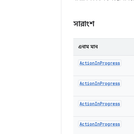
সারাংশ
এনাম মান
Action
In
Progress
Action
In
Progress
Action
In
Progress
Action
In
Progress