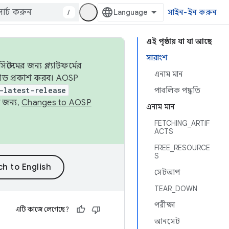
/
সাইন-ইন করুন
এই পৃষ্ঠায় যা যা আছে
সারাংশ
েমের জন্য প্ল্যাটফর্মের
এনাম মান
 কোড প্রকাশ করব। AOSP
-latest-release
পাবলিক পদ্ধতি
 জন্য,
Changes to AOSP
এনাম মান
FETCHING_ARTIF
ACTS
FREE_RESOURCE
S
সেটআপ
TEAR_DOWN
পরীক্ষা
এটি কাজে লেগেছে?
আনসেট