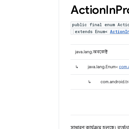
Action
In
Pr
public final enum Acti
extends Enum<
ActionI
java.lang.অবজেক্ট
↳
java.lang.Enum<
com.a
↳
com.android.tr
সাধারণ কার্যক্রম চলছে। ব্যর্থতা