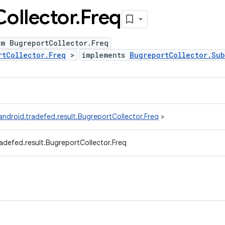
Collector
.
Freq
um BugreportCollector.Freq
rtCollector.Freq
>
implements
BugreportCollector.Su
ndroid.tradefed.result.BugreportCollector.Freq
>
adefed.result.BugreportCollector.Freq