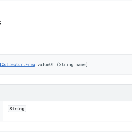
s
tCollector.Freq
 valueOf (String name)
String