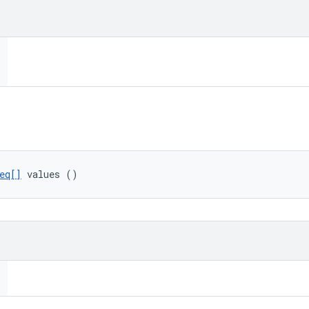
eq[]
 values ()