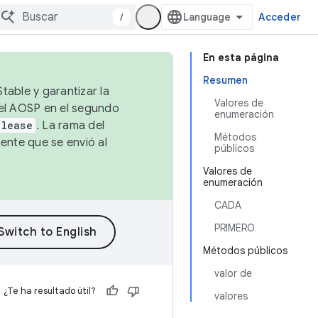
/
Acceder
En esta página
Resumen
table y garantizar la
Valores de
 el AOSP en el segundo
enumeración
elease
. La rama del
Métodos
ente que se envió al
públicos
Valores de
enumeración
CADA
PRIMERO
Métodos públicos
valor de
¿Te ha resultado útil?
valores