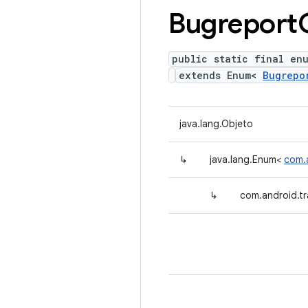
Bugreport
public static final en
extends Enum<
Bugrepo
java.lang.Objeto
↳
java.lang.Enum<
com.a
↳
com.android.tr