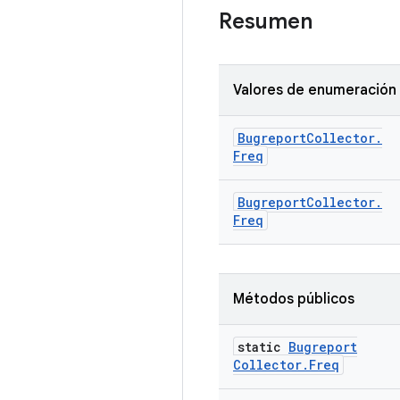
Resumen
Valores de enumeración
Bugreport
Collector
.
Freq
Bugreport
Collector
.
Freq
Métodos públicos
static
Bugreport
Collector
.
Freq