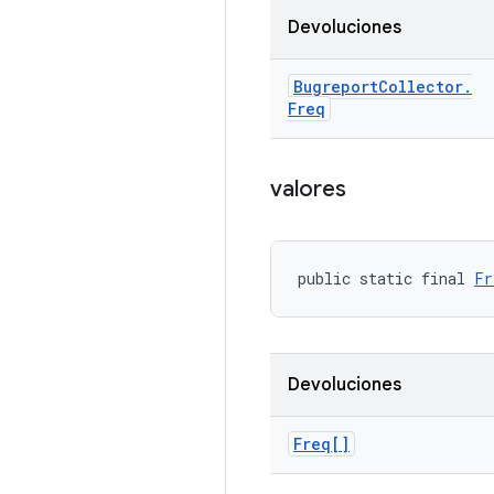
Devoluciones
Bugreport
Collector
.
Freq
valores
public static final 
Fr
Devoluciones
Freq[]