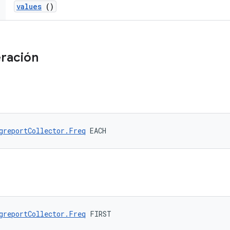
values
()
ración
greportCollector.Freq
 EACH
greportCollector.Freq
 FIRST