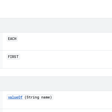
EACH
FIRST
value
Of
(String name)