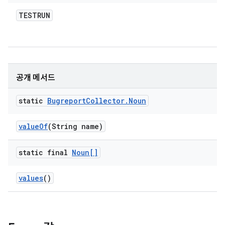
TESTRUN
공개 메서드
static
Bugreport
Collector
.
Noun
value
Of
(String name)
static final
Noun[]
values
()