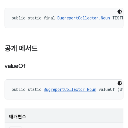
public static final 
BugreportCollector.Noun
 TESTRU
공개 메서드
value
Of
public static 
BugreportCollector.Noun
 valueOf (Str
매개변수