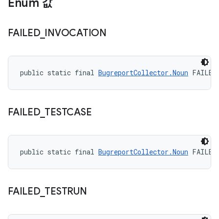
Enum 값
FAILED
_
INVOCATION
public static final 
BugreportCollector.Noun
 FAILED
FAILED
_
TESTCASE
public static final 
BugreportCollector.Noun
 FAILED
FAILED
_
TESTRUN