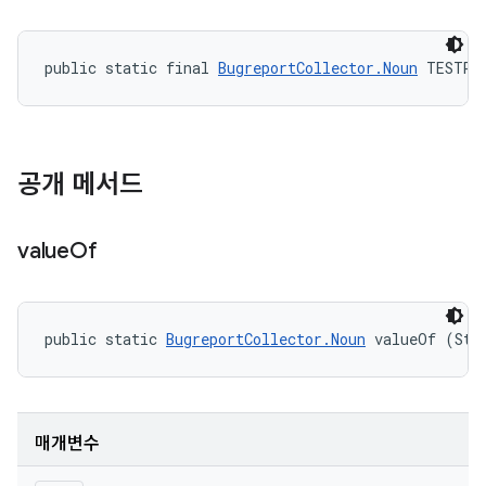
public static final 
BugreportCollector.Noun
 TESTRU
공개 메서드
value
Of
public static 
BugreportCollector.Noun
 valueOf (Str
매개변수