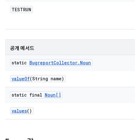
TESTRUN
공개 메서드
static
Bugreport
Collector
.
Noun
value
Of
(String name)
static final
Noun[]
values
()