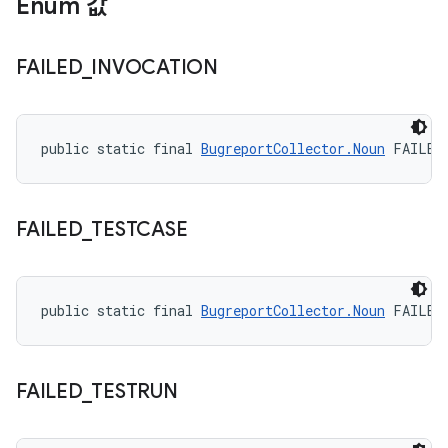
Enum 값
FAILED
_
INVOCATION
public static final 
BugreportCollector.Noun
 FAILED
FAILED
_
TESTCASE
public static final 
BugreportCollector.Noun
 FAILED
FAILED
_
TESTRUN