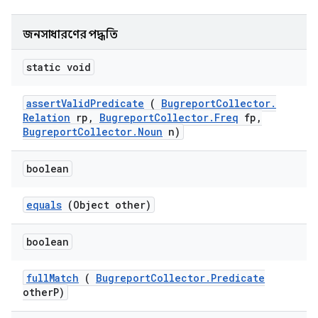
জনসাধারণের পদ্ধতি
static void
assert
Valid
Predicate
(
Bugreport
Collector
.
Relation
rp
,
Bugreport
Collector
.
Freq
fp
,
Bugreport
Collector
.
Noun
n)
boolean
equals
(Object other)
boolean
full
Match
(
Bugreport
Collector
.
Predicate
other
P)