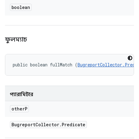
boolean
ফুলম্যাচ
public boolean fullMatch (
BugreportCollector.Predi
প্যারামিটার
other
P
Bugreport
Collector
.
Predicate