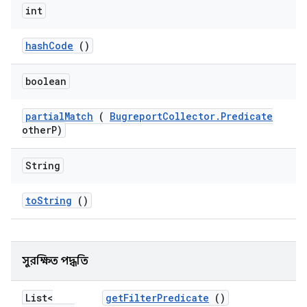
int
hash
Code
()
boolean
partial
Match
(
Bugreport
Collector
.
Predicate
other
P)
String
to
String
()
সুরক্ষিত পদ্ধতি
List<
get
Filter
Predicate
()