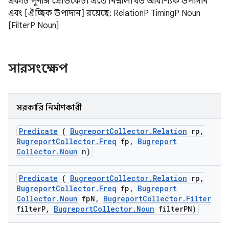
একটি পূর্ণাঙ্গ প্রেডিকেট। এতে নিম্নলিখিত আবশ্যিক উপাদান
এবং [ঐচ্ছিক উপাদান] রয়েছে: RelationP TimingP Noun
[FilterP Noun]
সারসংক্ষেপ
সরকারি নির্মাণকারী
Predicate
(
Bugreport
Collector
.
Relation
rp
,
Bugreport
Collector
.
Freq
fp
,
Bugreport
Collector
.
Noun
n)
Predicate
(
Bugreport
Collector
.
Relation
rp
,
Bugreport
Collector
.
Freq
fp
,
Bugreport
Collector
.
Noun
fp
N
,
Bugreport
Collector
.
Filter
filter
P
,
Bugreport
Collector
.
Noun
filter
PN)