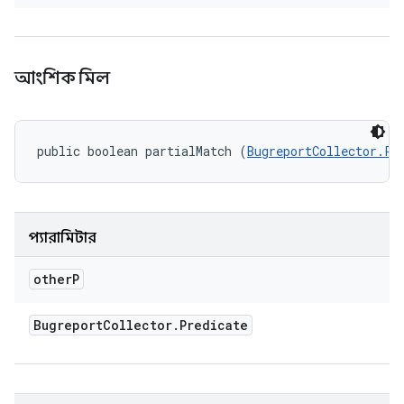
আংশিক মিল
public boolean partialMatch (
BugreportCollector.Pr
প্যারামিটার
other
P
Bugreport
Collector
.
Predicate