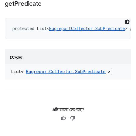
get
Predicate
protected List<
BugreportCollector.SubPredicate
> ge
ফেরত
List<
Bugreport
Collector
.
Sub
Predicate
>
এটি কাজে লেগেছে?