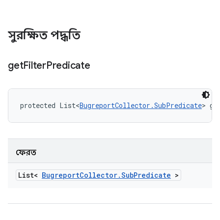
সুরক্ষিত পদ্ধতি
get
Filter
Predicate
protected List<
BugreportCollector.SubPredicate
> ge
ফেরত
List<
Bugreport
Collector
.
Sub
Predicate
>