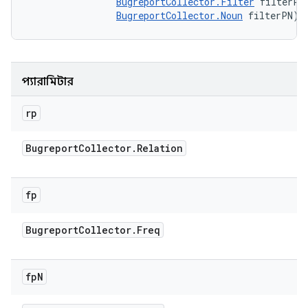
BugreportCollector.Filter
 filterP, 
BugreportCollector.Noun
 filterPN)
প্যারামিটার
rp
Bugreport
Collector
.
Relation
fp
Bugreport
Collector
.
Freq
fp
N