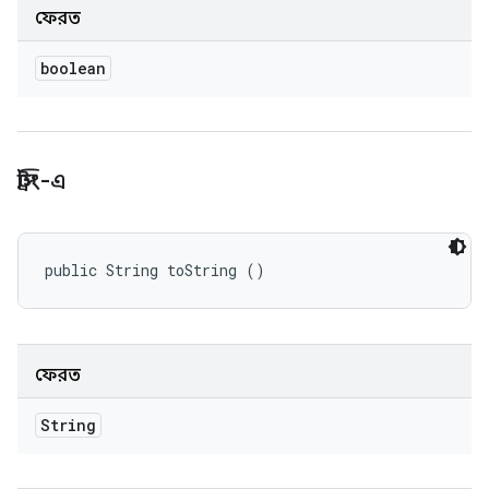
ফেরত
boolean
স্ট্রিং-এ
public String toString ()
ফেরত
String