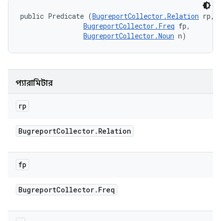
public Predicate (
BugreportCollector.Relation
 rp, 

BugreportCollector.Freq
 fp, 

BugreportCollector.Noun
 n)
প্যারামিটার
rp
Bugreport
Collector
.
Relation
fp
Bugreport
Collector
.
Freq