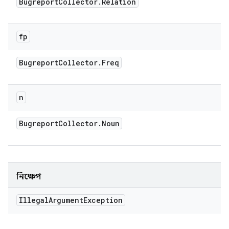
Bugreport
Collector
.
Relation
fp
Bugreport
Collector
.
Freq
n
Bugreport
Collector
.
Noun
নিক্ষেপ
Illegal
Argument
Exception