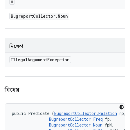
n
Bugreport
Collector
.
Noun
নিক্ষেপ
Illegal
Argument
Exception
বিধেয়
public Predicate (
BugreportCollector.Relation
 rp, 

BugreportCollector.Freq
 fp, 

BugreportCollector.Noun
 fpN, 
