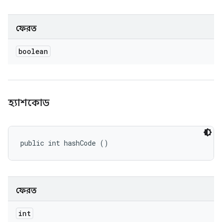
ফেরত
boolean
হ্যাশকোড
public int hashCode ()
ফেরত
int