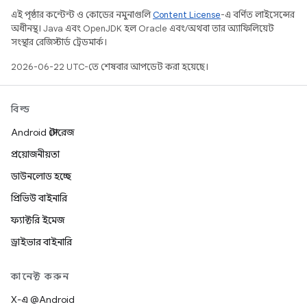
এই পৃষ্ঠার কন্টেন্ট ও কোডের নমুনাগুলি
Content License
-এ বর্ণিত লাইসেন্সের
অধীনস্থ। Java এবং OpenJDK হল Oracle এবং/অথবা তার অ্যাফিলিয়েট
সংস্থার রেজিস্টার্ড ট্রেডমার্ক।
2026-06-22 UTC-তে শেষবার আপডেট করা হয়েছে।
বিল্ড
Android স্টোরেজ
প্রয়োজনীয়তা
ডাউনলোড হচ্ছে
প্রিভিউ বাইনারি
ফ্যাক্টরি ইমেজ
ড্রাইভার বাইনারি
কানেক্ট করুন
X-এ @Android