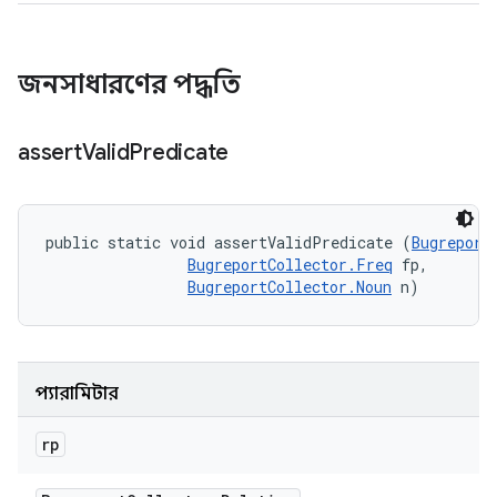
জনসাধারণের পদ্ধতি
assert
Valid
Predicate
public static void assertValidPredicate (
Bugreport
BugreportCollector.Freq
 fp, 

BugreportCollector.Noun
 n)
প্যারামিটার
rp