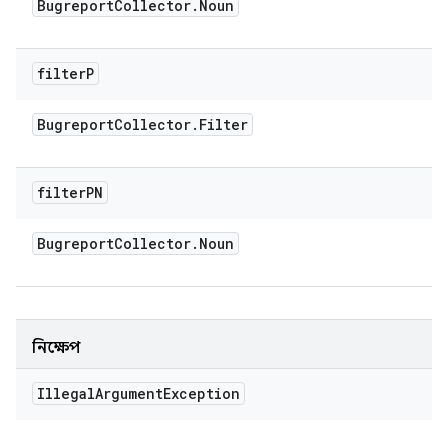
Bugreport
Collector
.
Noun
filter
P
Bugreport
Collector
.
Filter
filter
PN
Bugreport
Collector
.
Noun
নিক্ষেপ
Illegal
Argument
Exception