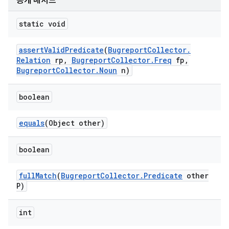
공개 메서드
static void
assert
Valid
Predicate
(
Bugreport
Collector
.
Relation
rp
,
Bugreport
Collector
.
Freq
fp
,
Bugreport
Collector
.
Noun
n)
boolean
equals
(Object other)
boolean
full
Match
(
Bugreport
Collector
.
Predicate
other
P)
int