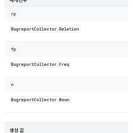
매개변수
rp
Bugreport
Collector
.
Relation
fp
Bugreport
Collector
.
Freq
n
Bugreport
Collector
.
Noun
생성 값