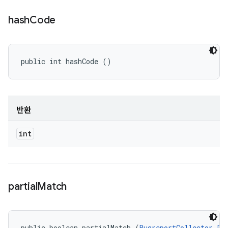
hash
Code
public int hashCode ()
반환
int
partial
Match
public boolean partialMatch (
BugreportCollector.Pr