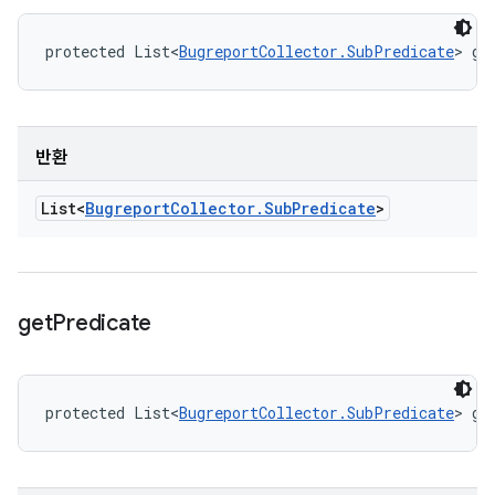
protected List<
BugreportCollector.SubPredicate
> ge
반환
List<
Bugreport
Collector
.
Sub
Predicate
>
get
Predicate
protected List<
BugreportCollector.SubPredicate
> ge