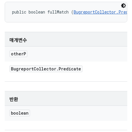
public boolean fullMatch (
BugreportCollector.Predi
매개변수
other
P
Bugreport
Collector
.
Predicate
반환
boolean