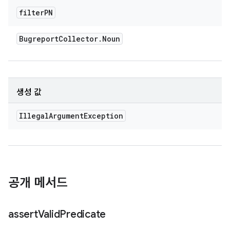
filter
PN
Bugreport
Collector
.
Noun
생성 값
Illegal
Argument
Exception
공개 메서드
assert
Valid
Predicate