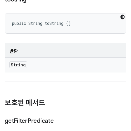
public String toString ()
반환
String
보호된 메서드
get
Filter
Predicate