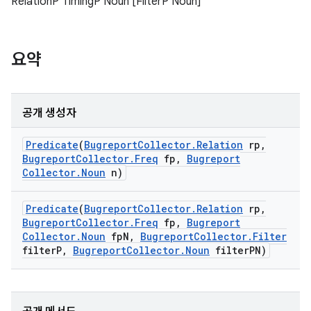
RelationP TimingP Noun [FilterP Noun]
요약
공개 생성자
Predicate
(
Bugreport
Collector
.
Relation
rp
,
Bugreport
Collector
.
Freq
fp
,
Bugreport
Collector
.
Noun
n)
Predicate
(
Bugreport
Collector
.
Relation
rp
,
Bugreport
Collector
.
Freq
fp
,
Bugreport
Collector
.
Noun
fp
N
,
Bugreport
Collector
.
Filter
filter
P
,
Bugreport
Collector
.
Noun
filter
PN)