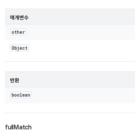
매개변수
other
Object
반환
boolean
full
Match