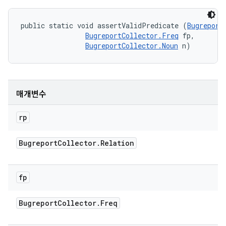
public static void assertValidPredicate (
Bugreport
BugreportCollector.Freq
 fp, 

BugreportCollector.Noun
 n)
매개변수
rp
Bugreport
Collector
.
Relation
fp
Bugreport
Collector
.
Freq