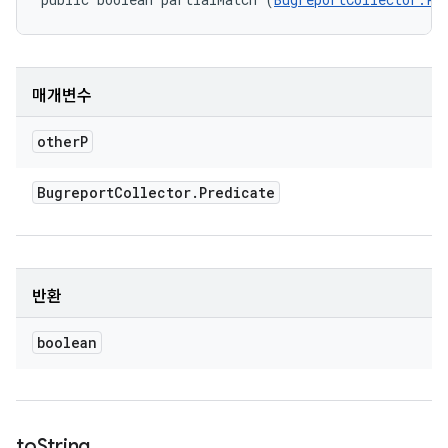
매개변수
other
P
Bugreport
Collector
.
Predicate
반환
boolean
to
String