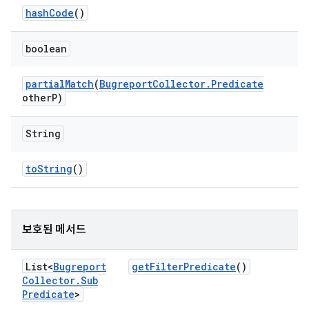
hash
Code
()
boolean
partial
Match
(
Bugreport
Collector
.
Predicate
other
P)
String
to
String
()
보호된 메서드
List<
Bugreport
get
Filter
Predicate
()
Collector
.
Sub
Predicate
>