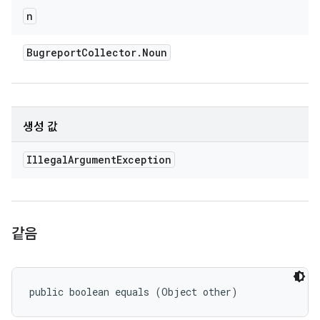
n
Bugreport
Collector
.
Noun
생성 값
Illegal
Argument
Exception
같음
public boolean equals (Object other)