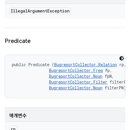
Illegal
Argument
Exception
Predicate
public Predicate (
BugreportCollector.Relation
 rp, 

BugreportCollector.Freq
 fp, 

BugreportCollector.Noun
 fpN, 

BugreportCollector.Filter
 filterP, 
BugreportCollector.Noun
 filterPN)
매개변수
rp