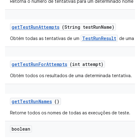
Retorna o número de tentativas para um determinado nome de
get
Test
Run
Attempts
(String test
Run
Name)
TestRunResult
Obtém todas as tentativas de um
de uma de
get
Test
Run
For
Attempts
(int attempt)
Obtém todos os resultados de uma determinada tentativa.
get
Test
Run
Names
()
Retorne todos os nomes de todas as execuções de teste.
boolean