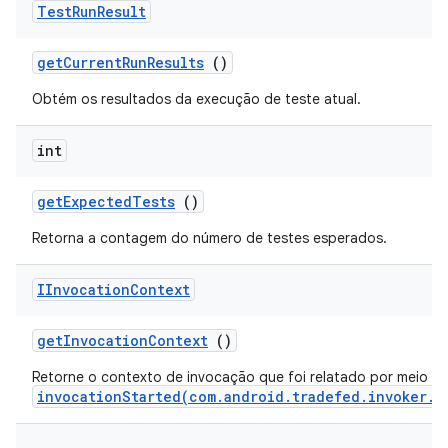
Test
Run
Result
get
Current
Run
Results
()
Obtém os resultados da execução de teste atual.
int
get
Expected
Tests
()
Retorna a contagem do número de testes esperados.
IInvocation
Context
get
Invocation
Context
()
Retorne o contexto de invocação que foi relatado por meio d
invocationStarted(com.android.tradefed.invoker.I