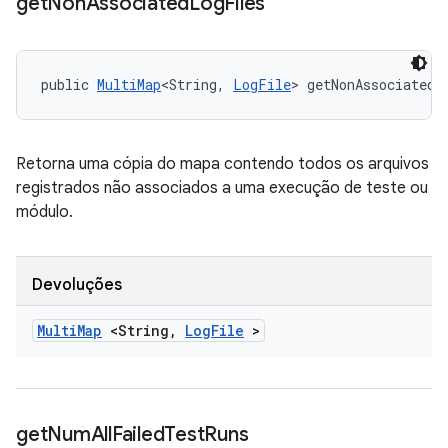
get
Non
Associated
Log
Files
public 
MultiMap
<String, 
LogFile
> getNonAssociatedL
Retorna uma cópia do mapa contendo todos os arquivos
registrados não associados a uma execução de teste ou
módulo.
Devoluções
Multi
Map
<String
,
Log
File
>
get
Num
All
Failed
Test
Runs