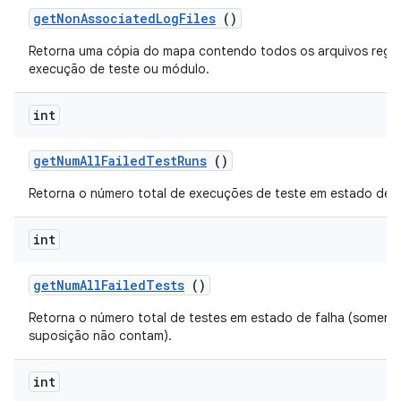
get
Non
Associated
Log
Files
()
Retorna uma cópia do mapa contendo todos os arquivos regi
execução de teste ou módulo.
int
get
Num
All
Failed
Test
Runs
()
Retorna o número total de execuções de teste em estado de f
int
get
Num
All
Failed
Tests
()
Retorna o número total de testes em estado de falha (somente
suposição não contam).
int