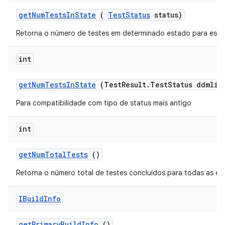
get
Num
Tests
In
State
(
Test
Status
status)
Retorna o número de testes em determinado estado para esta
int
get
Num
Tests
In
State
(Test
Result
.
Test
Status ddmlib
Para compatibilidade com tipo de status mais antigo
int
get
Num
Total
Tests
()
Retorna o número total de testes concluídos para todas as e
IBuild
Info
get
Primary
Build
Info
()