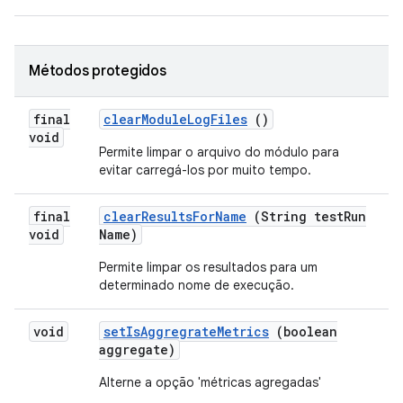
Métodos protegidos
final
clear
Module
Log
Files
()
void
Permite limpar o arquivo do módulo para
evitar carregá-los por muito tempo.
final
clear
Results
For
Name
(String test
Run
void
Name)
Permite limpar os resultados para um
determinado nome de execução.
void
set
Is
Aggregrate
Metrics
(boolean
aggregate)
Alterne a opção 'métricas agregadas'