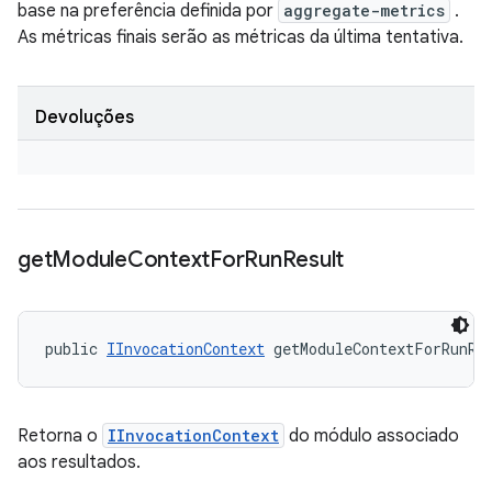
base na preferência definida por
aggregate-metrics
.
As métricas finais serão as métricas da última tentativa.
Devoluções
get
Module
Context
For
Run
Result
public 
IInvocationContext
 getModuleContextForRunRe
Retorna o
IInvocationContext
do módulo associado
aos resultados.