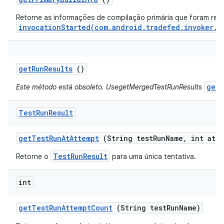
Retorne as informações de compilação primária que foram rel
invocationStarted(com.android.tradefed.invoker.I
get
Run
Results
()
getM
Este método está obsoleto. UsegetMergedTestRunResults
Test
Run
Result
get
Test
Run
At
Attempt
(String test
Run
Name
,
int atte
TestRunResult
Retorne o
para uma única tentativa.
int
get
Test
Run
Attempt
Count
(String test
Run
Name)