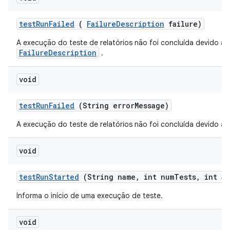
test
Run
Failed
(
Failure
Description
failure)
A execução do teste de relatórios não foi concluída devido a 
FailureDescription
.
void
test
Run
Failed
(String error
Message)
A execução do teste de relatórios não foi concluída devido a u
void
test
Run
Started
(String name
,
int num
Tests
,
int at
Informa o início de uma execução de teste.
void