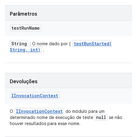
Parâmetros
test
Run
Name
String
testRunStarted(
: O nome dado por {
String
,
int)
.
Devoluções
IInvocation
Context
IInvocation
Context
O
do módulo para um
null
determinado nome de execução de teste
se não
houver resultados para esse nome.