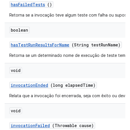
has
Failed
Tests
()
Retorna se a invocação teve algum teste com falha ou suposiç
boolean
has
Test
Run
Results
For
Name
(String test
Run
Name)
Retorna se um determinado nome de execução de teste tem al
void
invocation
Ended
(long elapsed
Time)
Relata que a invocação foi encerrada, seja com êxito ou devid
void
invocation
Failed
(Throwable cause)