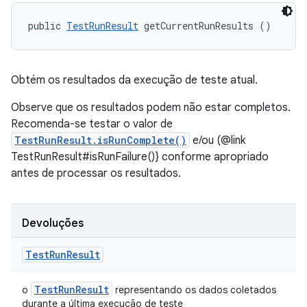
public 
TestRunResult
 getCurrentRunResults ()
Obtém os resultados da execução de teste atual.
Observe que os resultados podem não estar completos.
Recomenda-se testar o valor de
TestRunResult.isRunComplete()
e/ou (@link
TestRunResult#isRunFailure()} conforme apropriado
antes de processar os resultados.
Devoluções
Test
Run
Result
Test
Run
Result
o
representando os dados coletados
durante a última execução de teste