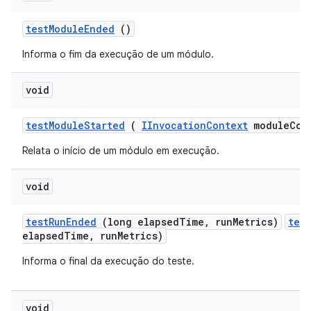
test
Module
Ended
()
Informa o fim da execução de um módulo.
void
test
Module
Started
(
IInvocation
Context
module
Con
Relata o início de um módulo em execução.
void
test
Run
Ended
(long elapsed
Time
,
run
Metrics)
tes
elapsedTime, runMetrics)
Informa o final da execução do teste.
void