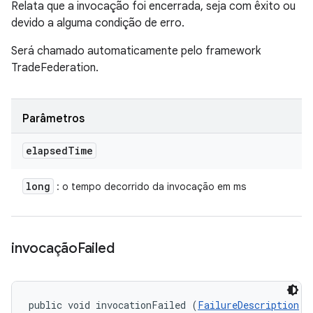
Relata que a invocação foi encerrada, seja com êxito ou
devido a alguma condição de erro.
Será chamado automaticamente pelo framework
TradeFederation.
Parâmetros
elapsed
Time
long
: o tempo decorrido da invocação em ms
invocação
Failed
public void invocationFailed (
FailureDescription
 f