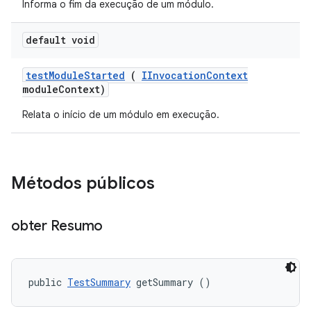
Informa o fim da execução de um módulo.
default void
test
Module
Started
(
IInvocation
Context
module
Context)
Relata o início de um módulo em execução.
Métodos públicos
obter Resumo
public 
TestSummary
 getSummary ()