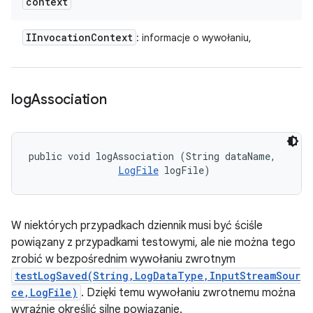
context
IInvocation
Context
: informacje o wywołaniu,
log
Association
public void logAssociation (String dataName, 

LogFile
 logFile)
W niektórych przypadkach dziennik musi być ściśle
powiązany z przypadkami testowymi, ale nie można tego
zrobić w bezpośrednim wywołaniu zwrotnym
testLogSaved(String,LogDataType,InputStreamSour
ce,LogFile)
. Dzięki temu wywołaniu zwrotnemu można
wyraźnie określić silne powiązanie.