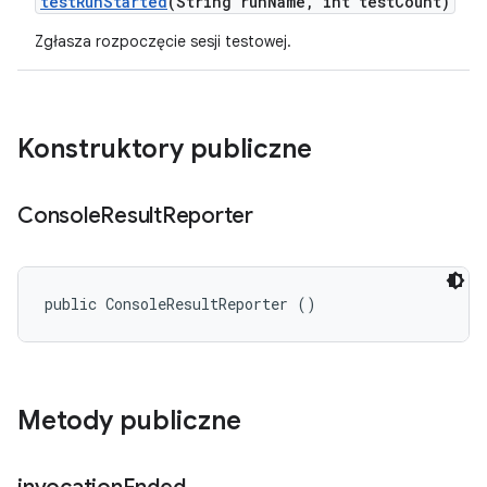
test
Run
Started
(String run
Name
,
int test
Count)
Zgłasza rozpoczęcie sesji testowej.
Konstruktory publiczne
Console
Result
Reporter
public ConsoleResultReporter ()
Metody publiczne