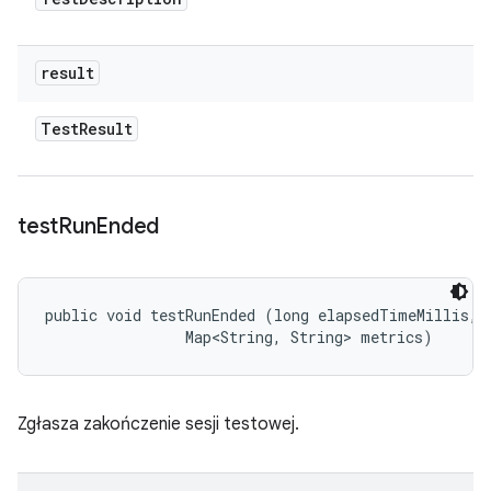
result
Test
Result
test
Run
Ended
public void testRunEnded (long elapsedTimeMillis, 

                Map<String, String> metrics)
Zgłasza zakończenie sesji testowej.