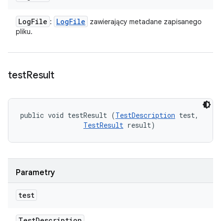
Log
File
Log
File
:
zawierający metadane zapisanego
pliku.
test
Result
public void testResult (
TestDescription
 test, 

TestResult
 result)
Parametry
test
Test
Description