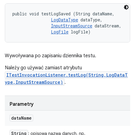
public void testLogSaved (String dataName, 

LogDataType
 dataType, 

InputStreamSource
 dataStream, 

LogFile
 logFile)
Wywoływana po zapisaniu dziennika testu.
Należy go używać zamiast atrybutu
ITestInvocationListener.testLog(String,LogDataT
ype,InputStreamSource)
.
Parametry
data
Name
String
: opisowa nazwa danych, np.