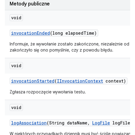
Metody publiczne
void
invocation
Ended
(long elapsed
Time)
Informuje, że wywołanie zostało zakończone, niezależnie od t
zakończyło się ono pomyślnie, czy z powodu błędu.
void
invocation
Started
(
IInvocation
Context
context)
Zgłasza rozpoczęcie wywołania testu.
void
log
Association
(String data
Name
,
Log
File
log
File)
W niektórych przypadkach dziennik musi być ściśle powiązany