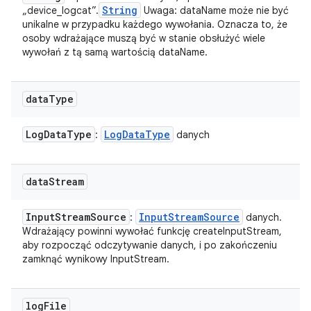
String
„device_logcat”.
Uwaga: dataName może nie być
unikalne w przypadku każdego wywołania. Oznacza to, że
osoby wdrażające muszą być w stanie obsłużyć wiele
wywołań z tą samą wartością dataName.
data
Type
Log
Data
Type
Log
Data
Type
:
danych
data
Stream
Input
Stream
Source
Input
Stream
Source
:
danych.
Wdrażający powinni wywołać funkcję createInputStream,
aby rozpocząć odczytywanie danych, i po zakończeniu
zamknąć wynikowy InputStream.
log
File