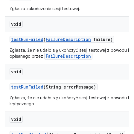
Zgłasza zakończenie sesji testowej.
void
test
Run
Failed
(
Failure
Description
failure)
Zgłasza, że nie udało się ukończyć sesji testowej z powodu bł
FailureDescription
opisanego przez
.
void
test
Run
Failed
(String error
Message)
Zgłasza, że nie udało się ukończyć sesji testowej z powodu bł
krytycznego.
void