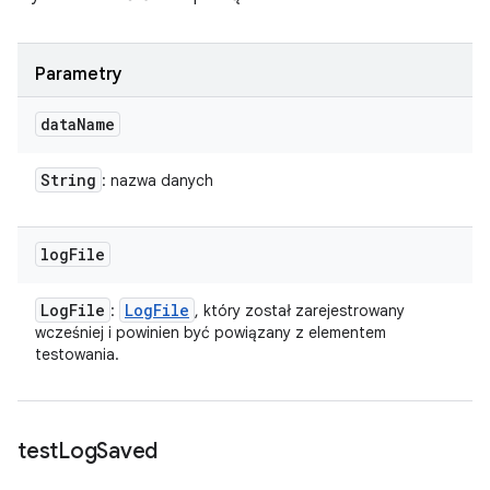
Parametry
data
Name
String
: nazwa danych
log
File
Log
File
Log
File
:
, który został zarejestrowany
wcześniej i powinien być powiązany z elementem
testowania.
test
Log
Saved