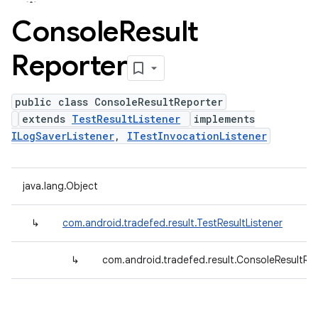
Console
Result
Reporter
public class ConsoleResultReporter
extends
TestResultListener
implements
ILogSaverListener
,
ITestInvocationListener
java.lang.Object
↳
com.android.tradefed.result.TestResultListener
↳
com.android.tradefed.result.ConsoleResultRe