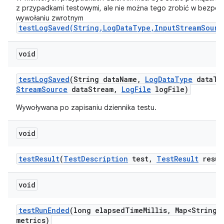
z przypadkami testowymi, ale nie można tego zrobić w bezpoś
wywołaniu zwrotnym
testLogSaved(String,LogDataType,InputStreamSourc
void
test
Log
Saved
(String data
Name
,
Log
Data
Type
data
Ty
Stream
Source
data
Stream
,
Log
File
log
File)
Wywoływana po zapisaniu dziennika testu.
void
test
Result
(
Test
Description
test
,
Test
Result
resul
void
test
Run
Ended
(long elapsed
Time
Millis
,
Map<String
,
metrics)