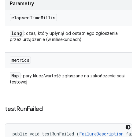
Parametry
elapsed
Time
Millis
long
: czas, który upłynął od ostatniego zgłoszenia
przez urządzenie (w milisekundach)
metrics
Map
: pary klucz/wartość zgłaszane na zakończenie sesji
testowej
test
Run
Failed
public void testRunFailed (
FailureDescription
 fail