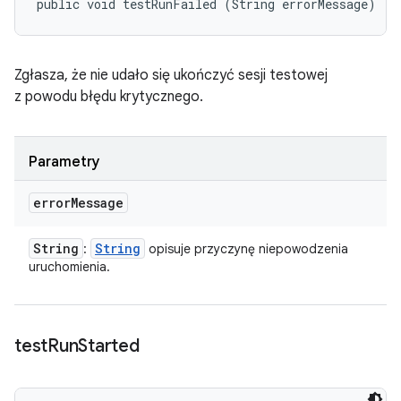
public void testRunFailed (String errorMessage)
Zgłasza, że nie udało się ukończyć sesji testowej
z powodu błędu krytycznego.
Parametry
error
Message
String
String
:
opisuje przyczynę niepowodzenia
uruchomienia.
test
Run
Started