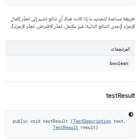
طريقة مساعدة لتحديد ما إذا كانت هناك أي نتائج تشير إلى تعذّر إكمال
الإجراء (إحدى النتائج التالية: غير مكتمل، تعذّر الافتراض، تعذّر الإجراء).
المرتجعات
boolean
test
Result
public void testResult (
TestDescription
 test, 

TestResult
 result)