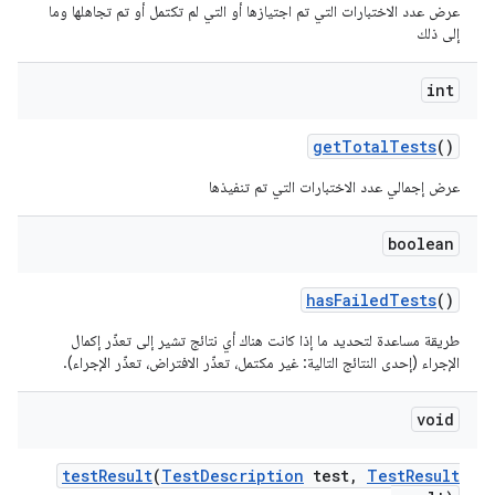
عرض عدد الاختبارات التي تم اجتيازها أو التي لم تكتمل أو تم تجاهلها وما
إلى ذلك
int
get
Total
Tests
()
عرض إجمالي عدد الاختبارات التي تم تنفيذها
boolean
has
Failed
Tests
()
طريقة مساعدة لتحديد ما إذا كانت هناك أي نتائج تشير إلى تعذّر إكمال
الإجراء (إحدى النتائج التالية: غير مكتمل، تعذّر الافتراض، تعذّر الإجراء).
void
test
Result
(
Test
Description
test
,
Test
Result