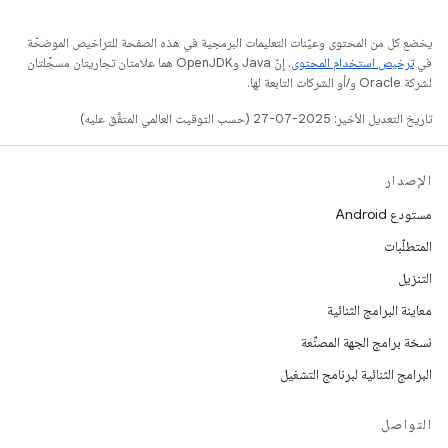
يخضع كل من المحتوى وعيّنات التعليمات البرمجية في هذه الصفحة للتراخيص الموضحّة
في
ترخيص استخدام المحتوى
. إنّ Java وOpenJDK هما علامتان تجاريتان مسجَّلتان
لشركة Oracle و/أو الشركات التابعة لها.
تاريخ التعديل الأخير: 2025-07-27 (حسب التوقيت العالمي المتفَّق عليه)
الإصدار
مستودع Android
المتطلّبات
التنزيل
معاينة البرامج الثنائية
نسخة برامج الجهة المصنِّعة
البرامج الثنائية لبرنامج التشغيل
التواصل