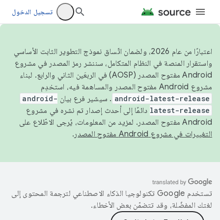
تسجيل الدخول
اعتبارًا من عام 2026، ولضمان اتّساق نموذج التطوير الثابت الأساسي
واستقرار المنصة في النظام المتكامل، سننشر رمز المصدر في مشروع
Android مفتوح المصدر (AOSP) في الربعَين الثاني والرابع. لبناء
مشروع Android مفتوح المصدر والمساهمة فيه، استخدِم
android-latest-release
. سيشير فرع بيان
android-
latest-release
دائمًا إلى أحدث إصدار تم نشره في مشروع
Android مفتوح المصدر. لمزيد من المعلومات، يُرجى الاطّلاع على
التغييرات في مشروع Android مفتوح المصدر
.
تستخدم Google تكنولوجيا الذكاء الاصطناعي لترجمة المحتوى إلى
لغتك المفضّلة، وقد تتضمّن بعض الأخطاء.