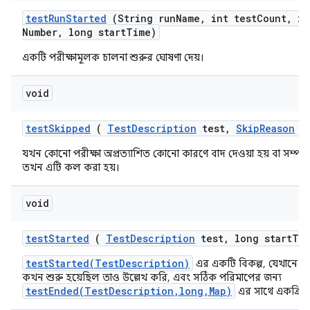
test
Run
Started
(String run
Name
,
int test
Count
,
in
Number
,
long start
Time)
একটি পরীক্ষামূলক চালনা শুরুর ঘোষণা দেয়।
void
test
Skipped
(
Test
Description
test
,
Skip
Reason
re
যখন কোনো পরীক্ষা অপ্রত্যাশিত কোনো কারণে বাদ দেওয়া হয় বা সম্পাদি
তখন এটি কল করা হয়।
void
test
Started
(
Test
Description
test
,
long start
Ti
testStarted(TestDescription)
এর একটি বিকল্প, যেখানে আম
কখন শুরু হয়েছিল তাও উল্লেখ করি, এবং সঠিক পরিমাপের জন্য
testEnded(TestDescription,long,Map)
এর সাথে একত্রিত 