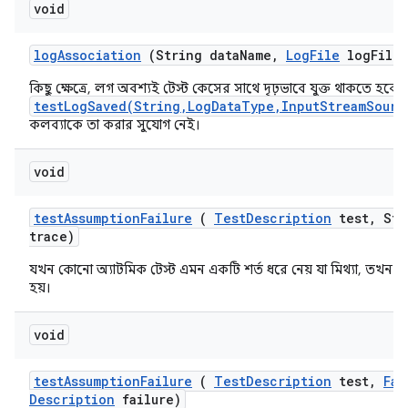
void
log
Association
(String data
Name
,
Log
File
log
File)
কিছু ক্ষেত্রে, লগ অবশ্যই টেস্ট কেসের সাথে দৃঢ়ভাবে যুক্ত থাকতে হবে, ক
testLogSaved(String,LogDataType,InputStreamSourc
কলব্যাকে তা করার সুযোগ নেই।
void
test
Assumption
Failure
(
Test
Description
test
,
Str
trace)
যখন কোনো অ্যাটমিক টেস্ট এমন একটি শর্ত ধরে নেয় যা মিথ্যা, তখন 
হয়।
void
test
Assumption
Failure
(
Test
Description
test
,
Fai
Description
failure)