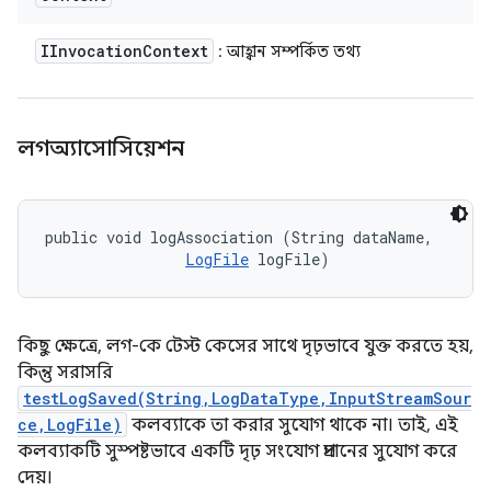
IInvocation
Context
: আহ্বান সম্পর্কিত তথ্য
লগঅ্যাসোসিয়েশন
public void logAssociation (String dataName, 

LogFile
 logFile)
কিছু ক্ষেত্রে, লগ-কে টেস্ট কেসের সাথে দৃঢ়ভাবে যুক্ত করতে হয়,
কিন্তু সরাসরি
testLogSaved(String,LogDataType,InputStreamSour
ce,LogFile)
কলব্যাকে তা করার সুযোগ থাকে না। তাই, এই
কলব্যাকটি সুস্পষ্টভাবে একটি দৃঢ় সংযোগ প্রদানের সুযোগ করে
দেয়।