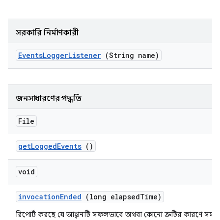
সরকারি নির্মাণকারী
Events
Logger
Listener
(String name)
জনসাধারণের পদ্ধতি
File
get
Logged
Events
()
void
invocation
Ended
(long elapsed
Time)
রিপোর্ট করছে যে আহ্বানটি সফলভাবে অথবা কোনো ত্রুটির কারণে সমাপ্ত