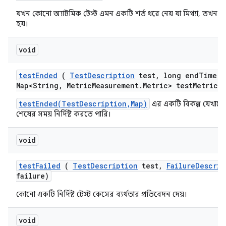
যখন কোনো অ্যাটমিক টেস্ট এমন একটি শর্ত ধরে নেয় যা মিথ্যা, তখন 
হয়।
void
test
Ended
(
Test
Description
test
,
long end
Time
,
Map<String
,
Metric
Measurement
.
Metric> test
Metrics)
testEnded(TestDescription,Map)
এর একটি বিকল্প যেখানে
শেষের সময় নির্দিষ্ট করতে পারি।
void
test
Failed
(
Test
Description
test
,
Failure
Descrip
failure)
কোনো একটি নির্দিষ্ট টেস্ট কেসের ব্যর্থতার প্রতিবেদন দেয়।
void