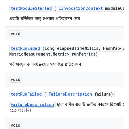
test
Module
Started
(
IInvocation
Context
module
Con
একটি মডিউল চালু হওয়ার প্রতিবেদন দেয়।
void
test
Run
Ended
(long elapsed
Time
Millis
,
Hash
Map<St
Metric
Measurement
.
Metric> run
Metrics)
পরীক্ষামূলক কার্যক্রমের সমাপ্তির প্রতিবেদন।
void
test
Run
Failed
(
Failure
Description
failure)
FailureDescription
দ্বারা বর্ণিত একটি ত্রুটির কারণে রিপোর্ট টেস্
হতে পারেনি।
void