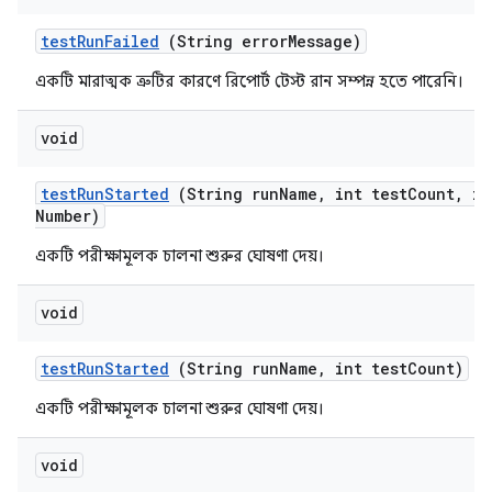
test
Run
Failed
(String error
Message)
একটি মারাত্মক ত্রুটির কারণে রিপোর্ট টেস্ট রান সম্পন্ন হতে পারেনি।
void
test
Run
Started
(String run
Name
,
int test
Count
,
in
Number)
একটি পরীক্ষামূলক চালনা শুরুর ঘোষণা দেয়।
void
test
Run
Started
(String run
Name
,
int test
Count)
একটি পরীক্ষামূলক চালনা শুরুর ঘোষণা দেয়।
void