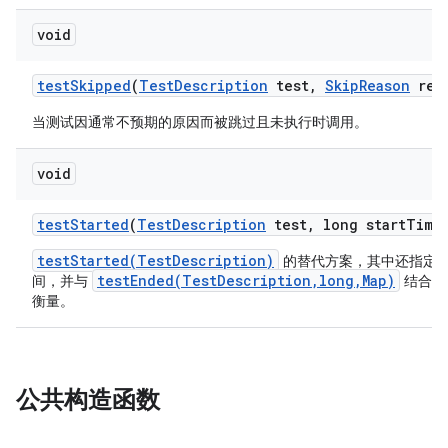
void
test
Skipped
(
Test
Description
test
,
Skip
Reason
rea
当测试因通常不预期的原因而被跳过且未执行时调用。
void
test
Started
(
Test
Description
test
,
long start
Time
testStarted(TestDescription)
的替代方案，其中还指定
testEnded(TestDescription,long,Map)
间，并与
结合使
衡量。
公共构造函数