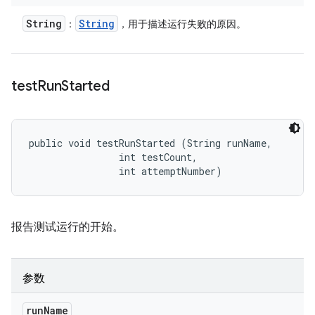
String
String
：
，用于描述运行失败的原因。
test
Run
Started
public void testRunStarted (String runName, 

                int testCount, 

                int attemptNumber)
报告测试运行的开始。
参数
run
Name