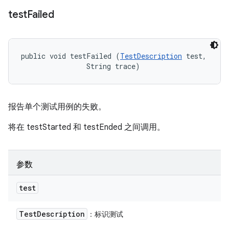
test
Failed
public void testFailed (
TestDescription
 test, 

                String trace)
报告单个测试用例的失败。
将在 testStarted 和 testEnded 之间调用。
参数
test
Test
Description
：标识测试