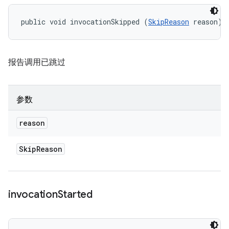
public void invocationSkipped (
SkipReason
 reason)
报告调用已跳过
参数
reason
Skip
Reason
invocation
Started