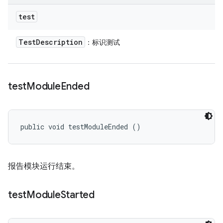
test
Test
Description
：标识测试
test
Module
Ended
public void testModuleEnded ()
报告模块运行结束。
test
Module
Started