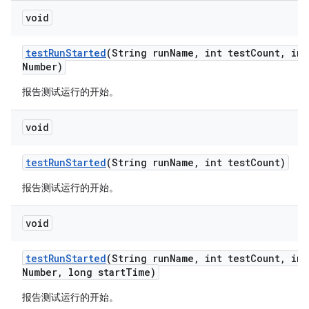
void
test
Run
Started
(String run
Name
,
int test
Count
,
int
Number)
报告测试运行的开始。
void
test
Run
Started
(String run
Name
,
int test
Count)
报告测试运行的开始。
void
test
Run
Started
(String run
Name
,
int test
Count
,
int
Number
,
long start
Time)
报告测试运行的开始。