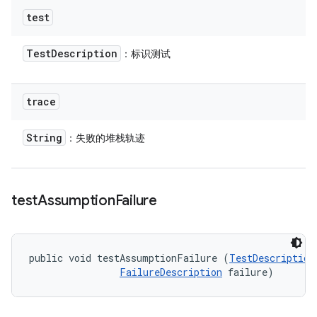
test
Test
Description
：标识测试
trace
String
：失败的堆栈轨迹
test
Assumption
Failure
public void testAssumptionFailure (
TestDescription
FailureDescription
 failure)