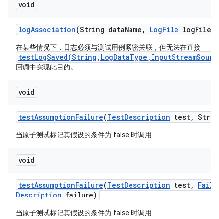
void
log
Association
(String data
Name
,
Log
File
log
File)
在某些情况下，日志必须与测试用例紧密关联，但无法在直接
testLogSaved(String,LogDataType,InputStreamSourc
回调中实现此目的。
void
test
Assumption
Failure
(
Test
Description
test
,
Strin
当原子测试标记其假设的条件为 false 时调用
void
test
Assumption
Failure
(
Test
Description
test
,
Failu
Description
failure)
当原子测试标记其假设的条件为 false 时调用