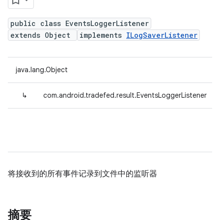
public class EventsLoggerListener
extends Object
implements
ILogSaverListener
java.lang.Object
↳
com.android.tradefed.result.EventsLoggerListener
将接收到的所有事件记录到文件中的监听器
摘要