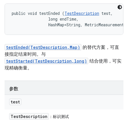
public void testEnded (
TestDescription
 test, 

                long endTime, 

                HashMap<String, MetricMeasurement.
testEnded(TestDescription,Map)
的替代方案，可直
接指定结束时间。与
testStarted(TestDescription,long)
结合使用，可实
现精确衡量。
参数
test
Test
Description
：标识测试