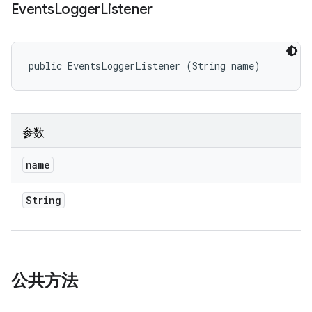
Events
Logger
Listener
public EventsLoggerListener (String name)
参数
name
String
公共方法