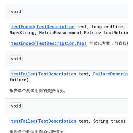
void
test
Ended
(
Test
Description
test
,
long end
Time
,
Ha
Map<String
,
Metric
Measurement
.
Metric> test
Metrics)
testEnded(TestDescription,Map)
的替代方案，可直接指
void
test
Failed
(
Test
Description
test
,
Failure
Descripti
failure)
报告单个测试用例的失败情况。
void
test
Failed
(
Test
Description
test
,
String trace)
报告单个测试用例的失败情况。