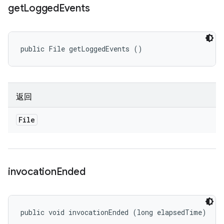
get
Logged
Events
public File getLoggedEvents ()
返回
File
invocation
Ended
public void invocationEnded (long elapsedTime)