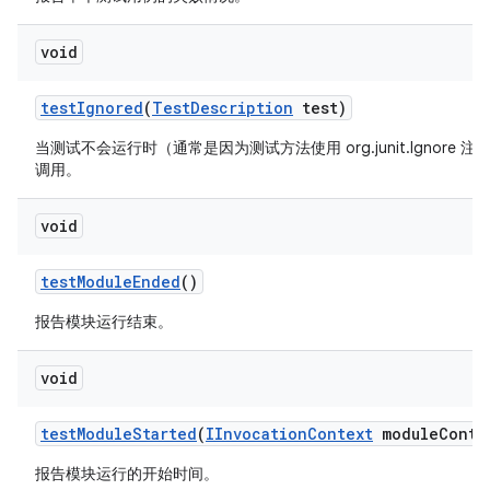
void
test
Ignored
(
Test
Description
test)
当测试不会运行时（通常是因为测试方法使用 org.junit.Ignore 
调用。
void
test
Module
Ended
()
报告模块运行结束。
void
test
Module
Started
(
IInvocation
Context
module
Conte
报告模块运行的开始时间。