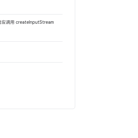
调用 createInputStream
。