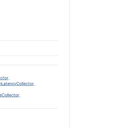
ector
、
nLatencyCollector
、
eCollector
、