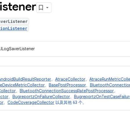
istener
averListener
ionListener
.ILogSaverListener
AndroidBuildResultReporter
、
AtraceCollector
、
AtraceRunMetricColl
eDeviceMetricCollector
、
BasePostProcessor
、
BluetoothConnectio
ollector
、
BluetoothConnectionSuccessRatePostProcessor
、
ctor
、
BugreportzOnFailureCollector
、
BugreportzOnTestCaseFailur
or
、
CodeCoverageCollector
以及其他 63 个。