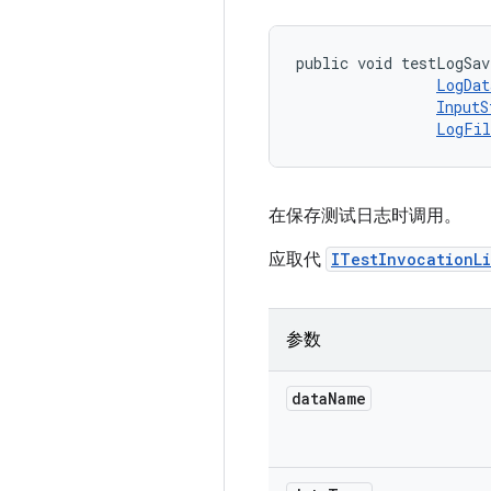
public void testLogSav
LogDat
InputS
LogFil
在保存测试日志时调用。
应取代
ITestInvocationL
参数
data
Name