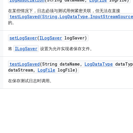
在某些情况下，日志必须与测试用例紧密关联，但无法在直接
testLogSaved(String,LogDataType,InputStreamSource
的。
set
Log
Saver
(
ILog
Saver
log
Saver)
ILogSaver
将
设置为允许实现者保存文件。
test
Log
Saved
(String data
Name
,
Log
Data
Type
data
Typ
data
Stream
,
Log
File
log
File)
在保存测试日志时调用。