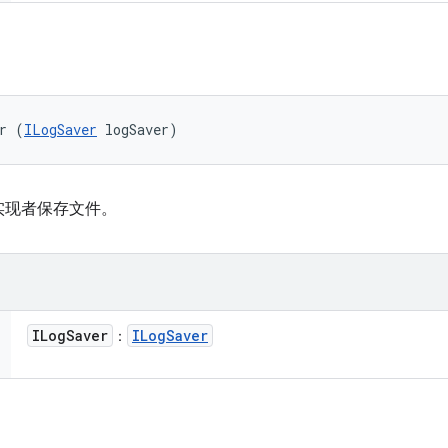
r (
ILogSaver
 logSaver)
实现者保存文件。
ILog
Saver
ILog
Saver
：