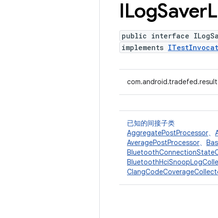
ILog
Saver
L
public interface ILogS
implements
ITestInvocat
com.android.tradefed.result
已知的间接子类
AggregatePostProcessor
、
AveragePostProcessor
、
Bas
BluetoothConnectionStateC
BluetoothHciSnoopLogColle
ClangCodeCoverageCollect