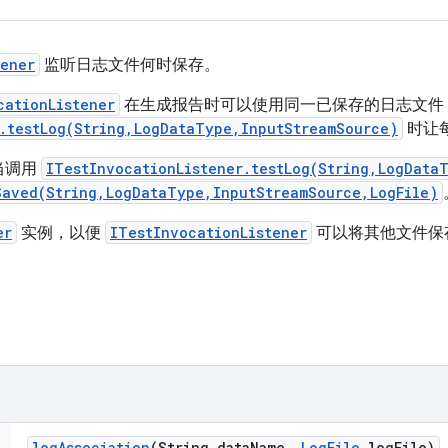
tener
监听日志文件何时保存。
cationListener
在生成报告时可以使用同一已保存的日志文件
r.testLog(String,LogDataType,InputStreamSource)
时让
当调用
ITestInvocationListener.testLog(String,LogData
Saved(String,LogDataType,InputStreamSource,LogFile)
er
实例，以便
ITestInvocationListener
可以将其他文件保
log
Association
(String data
Name
,
Log
File
log
File)