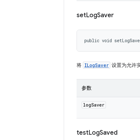
set
Log
Saver
public void setLogSave
将
ILogSaver
设置为允许
参数
log
Saver
test
Log
Saved