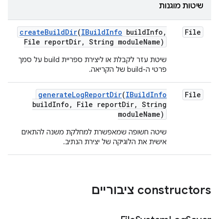
שיטות מוגנות
create
Build
Dir
(
IBuild
Info
build
Info
,
File
File report
Dir
,
String module
Name)
שיטת עזר לקבלת או ליצירת ספריית build על סמך
פרטי ה-build של הקריאה.
generate
Log
Report
Dir
(
IBuild
Info
File
build
Info
,
File report
Dir
,
String
module
Name)
שיטה חשופה שמאפשרת למחלקת משנה להתאים
אישית את הלוגיקה של יצירת הנתיב.
‫constructors ציבוריים