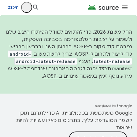
היכנס
החל משנת 2026, כדי להתאים למודל הפיתוח היציב שלנו
ולשמור על יציבות הפלטפורמה בסביבה העסקית,
נפרסם קוד מקור ב-AOSP ברבעון השני וברבעון הרביעי.
כדי ליצור ולתרום ל-AOSP, צריך להשתמש ב-
android-
latest-release
. הענף
android-latest-release
manifest תמיד יפנה לגרסה האחרונה שנדחפה ל-AOSP.
מידע נוסף זמין במאמר
שינויים ב-AOSP
.
‫Google משתמשת בטכנולוגיית AI כדי לתרגם תוכן
לשפה המועדפת עליך. בתרגומים כאלו עשויות להיות
שגיאות.