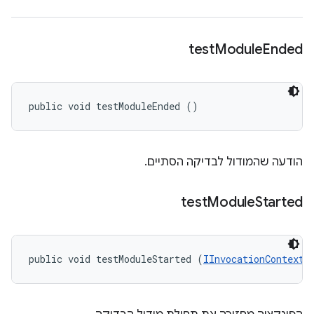
test
Module
Ended
public void testModuleEnded ()
הודעה שהמודול לבדיקה הסתיים.
test
Module
Started
public void testModuleStarted (
IInvocationContext
 