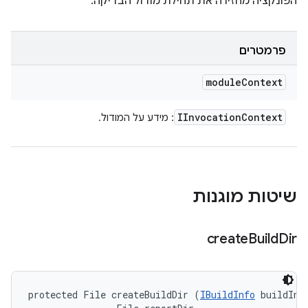
הפונקציה מחזירה את תחילת מודול הבדיקה.
פרמטרים
module
Context
IInvocation
Context
: מידע על המודול.
שיטות מוגנות
create
Build
Dir
protected File createBuildDir (
IBuildInfo
 buildInfo