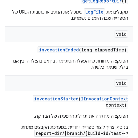
get
Log
Report
Dir
()
LogFile
מקבלים את
שמכיל את הנתיב או כתובת ה-URL של
הספרייה שבה היומנים נשמרים.
void
invocation
Ended
(long elapsed
Time)
הפונקציה מדווחת שההפעלה הסתיימה, בין אם בהצלחה ובין אם
בגלל שגיאה כלשהי.
void
invocation
Started
(
IInvocation
Context
context)
הפונקציה מחזירה את תחילת ההפעלה של הבדיקה.
בנוסף, צריך ליצור ספרייה ייחודית במערכת הקבצים מתחת
report-dir/[branch/]build-id/test-
ל-