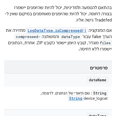
בהתאם להטמעה ולמדיניות, יכול להיות שהיומנים יישמרו
בצורה דחוסה. יכול להיות שהיומנים מאוחסנים במיקום שאין ל-
Tradefed גישה אליו.
אם הפונקציה
LogDataType.isCompressed()
מחזירה את
הערך false עבור
dataType
והמשתנה
compressed-
files
מוגדר, קובץ היומן יישמר כקובץ ZIP. אחרת, הנתונים
יישמרו ללא דחיסה.
פרמטרים
data
Name
String
: שם תיאורי של הנתונים. לדוגמה,
String
device_logcat
data
Type