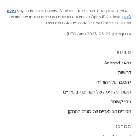
דוגמאות התוכן והקוד שבדף הזה כפופות לרישיונות המפורטים בקטע
רישיון
לתוכן
.‏ Java ו-OpenJDK הם סימנים מסחריים או סימנים מסחריים רשומים
של חברת Oracle ו/או של השותפים העצמאיים שלה.
עדכון אחרון: 2026-06-22 (שעון UTC).
BUILD
מאגר Android
דרישות
להסבר על ההורדה
תצוגה מקדימה של הקודים הבינאריים
גיבוי קושחה
הקודים הבינאריים של מנהל ההתקן
המרכז