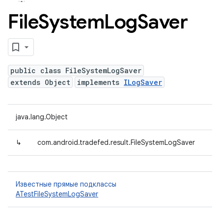
File
System
Log
Saver
public class FileSystemLogSaver
extends Object
implements
ILogSaver
java.lang.Object
↳
com.android.tradefed.result.FileSystemLogSaver
Известные прямые подклассы
ATestFileSystemLogSaver