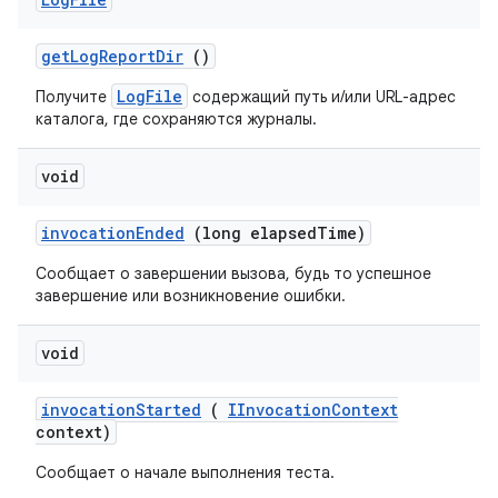
get
Log
Report
Dir
()
LogFile
Получите
содержащий путь и/или URL-адрес
каталога, где сохраняются журналы.
void
invocation
Ended
(long elapsed
Time)
Сообщает о завершении вызова, будь то успешное
завершение или возникновение ошибки.
void
invocation
Started
(
IInvocation
Context
context)
Сообщает о начале выполнения теста.