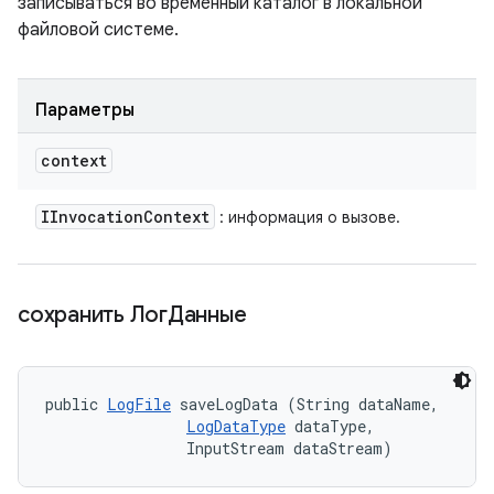
записываться во временный каталог в локальной
файловой системе.
Параметры
context
IInvocation
Context
: информация о вызове.
сохранить ЛогДанные
public 
LogFile
 saveLogData (String dataName, 

LogDataType
 dataType, 

                InputStream dataStream)