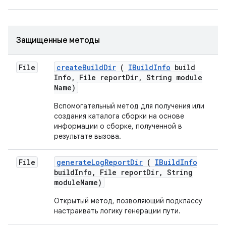
Защищенные методы
File
create
Build
Dir
(
IBuild
Info
build
Info
,
File report
Dir
,
String module
Name)
Вспомогательный метод для получения или
создания каталога сборки на основе
информации о сборке, полученной в
результате вызова.
File
generate
Log
Report
Dir
(
IBuild
Info
build
Info
,
File report
Dir
,
String
module
Name)
Открытый метод, позволяющий подклассу
настраивать логику генерации пути.