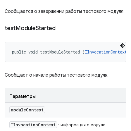
Сообщается о завершении работы тестового модуля.
test
Module
Started
public void testModuleStarted (
IInvocationContext
 
Сообщает о начале работы тестового модуля.
Параметры
module
Context
IInvocation
Context
: информация о модуле.