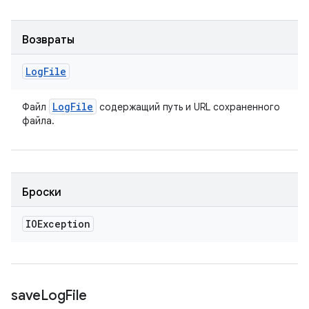
Возвраты
Log
File
Log
File
Файл
содержащий путь и URL сохраненного
файла.
Броски
IOException
save
Log
File