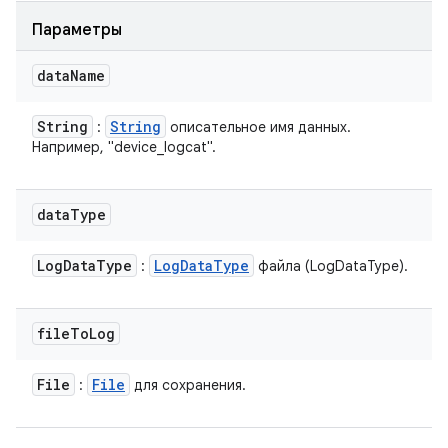
Параметры
data
Name
String
String
:
описательное имя данных.
Например, "device_logcat".
data
Type
Log
Data
Type
Log
Data
Type
:
файла (LogDataType).
file
To
Log
File
File
:
для сохранения.