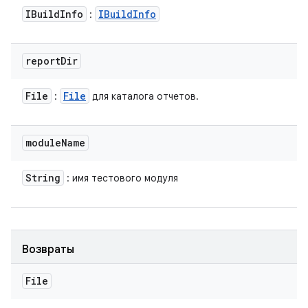
IBuild
Info
IBuild
Info
:
report
Dir
File
File
:
для каталога отчетов.
module
Name
String
: имя тестового модуля
Возвраты
File