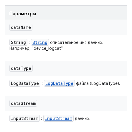
Параметры
data
Name
String
String
:
описательное имя данных.
Например, "device_logcat".
data
Type
Log
Data
Type
Log
Data
Type
:
файла (LogDataType).
data
Stream
Input
Stream
Input
Stream
:
данных.