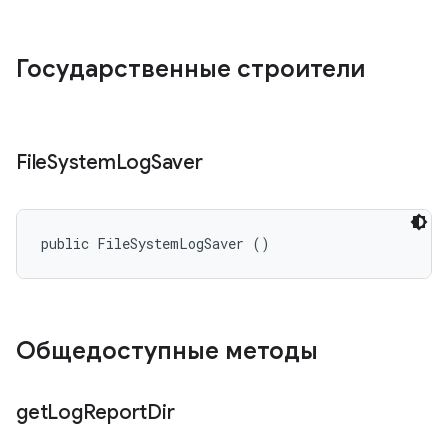
Государственные строители
File
System
Log
Saver
public FileSystemLogSaver ()
Общедоступные методы
get
Log
Report
Dir