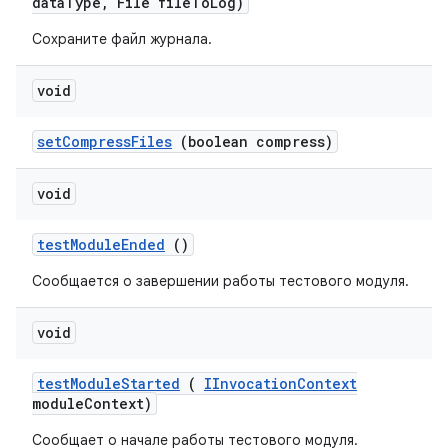
data
Type
,
File file
To
Log)
Сохраните файл журнала.
void
set
Compress
Files
(boolean compress)
void
test
Module
Ended
()
Сообщается о завершении работы тестового модуля.
void
test
Module
Started
(
IInvocation
Context
module
Context)
Сообщает о начале работы тестового модуля.