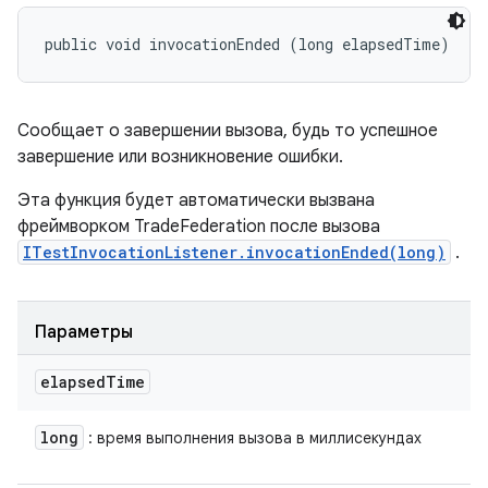
public void invocationEnded (long elapsedTime)
Сообщает о завершении вызова, будь то успешное
завершение или возникновение ошибки.
Эта функция будет автоматически вызвана
фреймворком TradeFederation после вызова
ITestInvocationListener.invocationEnded(long)
.
Параметры
elapsed
Time
long
: время выполнения вызова в миллисекундах