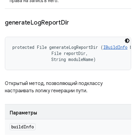
права на запись в него.
generate
Log
Report
Dir
protected File generateLogReportDir (
IBuildInfo
 bu
                File reportDir, 

                String moduleName)
Открытый метод, позволяющий подклассу
настраивать логику генерации пути.
Параметры
build
Info