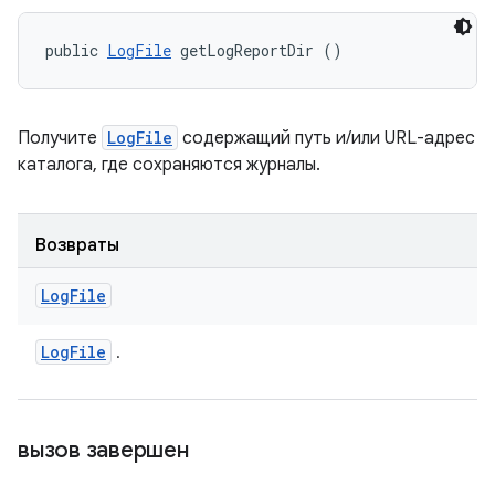
public 
LogFile
 getLogReportDir ()
Получите
LogFile
содержащий путь и/или URL-адрес
каталога, где сохраняются журналы.
Возвраты
Log
File
Log
File
.
вызов завершен