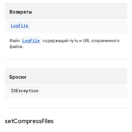
Возвраты
Log
File
Log
File
Файл
содержащий путь и URL сохраненного
файла.
Броски
IOException
set
Compress
Files