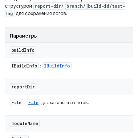
структурой
report-dir/[branch/]build-id/test-
tag
для сохранения логов.
Параметры
build
Info
IBuild
Info
IBuild
Info
:
report
Dir
File
File
:
для каталога отчетов.
module
Name