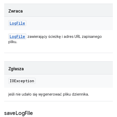
Zwraca
Log
File
Log
File
zawierający ścieżkę i adres URL zapisanego
pliku.
Zgłasza
IOException
jeśli nie udało się wygenerować pliku dziennika.
save
Log
File