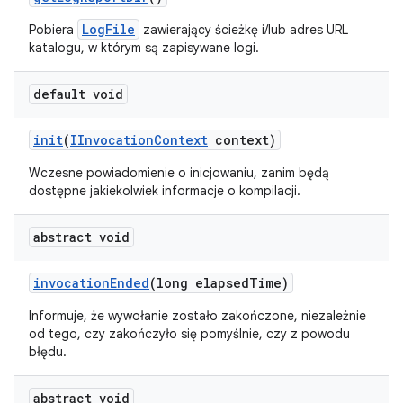
LogFile
Pobiera
zawierający ścieżkę i/lub adres URL
katalogu, w którym są zapisywane logi.
default void
init
(
IInvocation
Context
context)
Wczesne powiadomienie o inicjowaniu, zanim będą
dostępne jakiekolwiek informacje o kompilacji.
abstract void
invocation
Ended
(long elapsed
Time)
Informuje, że wywołanie zostało zakończone, niezależnie
od tego, czy zakończyło się pomyślnie, czy z powodu
błędu.
abstract void