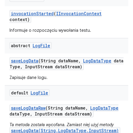
invocation
Started
(
IInvocation
Context
context)
Informuje o rozpoczęciu wywołania testu.
abstract
Log
File
save
Log
Data
(String data
Name
,
Log
Data
Type
data
Type
,
Input
Stream data
Stream)
Zapisuje dane logu.
default
Log
File
save
Log
Data
Raw
(String data
Name
,
Log
Data
Type
data
Type
,
Input
Stream data
Stream)
Ta metoda została wycofana. Zamiast niej użyj metody
saveLogData(String,LogDataType,InputStream)