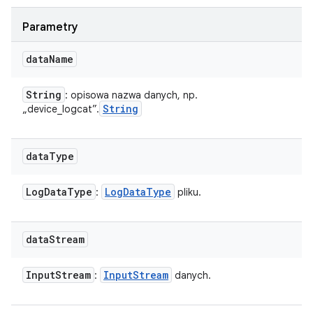
Parametry
data
Name
String
: opisowa nazwa danych, np.
String
„device_logcat”.
data
Type
Log
Data
Type
Log
Data
Type
:
pliku.
data
Stream
Input
Stream
Input
Stream
:
danych.