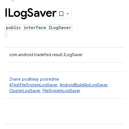
ILog
Saver
public interface ILogSaver
com.android.tradefed.result.ILogSaver
Znane podklasy pośrednie
ATestFileSystemLogSaver
,
AndroidBuildApiLogSaver
,
ClusterLogSaver
,
FileSystemLogSaver