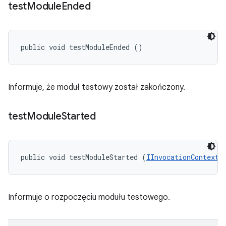
test
Module
Ended
public void testModuleEnded ()
Informuje, że moduł testowy został zakończony.
test
Module
Started
public void testModuleStarted (
IInvocationContext
 
Informuje o rozpoczęciu modułu testowego.