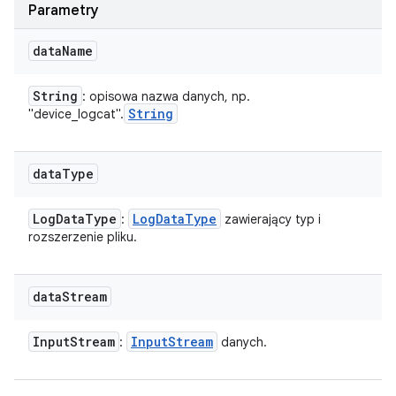
Parametry
data
Name
String
: opisowa nazwa danych, np.
String
"device_logcat".
data
Type
Log
Data
Type
Log
Data
Type
:
zawierający typ i
rozszerzenie pliku.
data
Stream
Input
Stream
Input
Stream
:
danych.