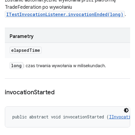
Zostanie automatycznie wywołana przez platformę
TradeFederation po wywołaniu
ITestInvocationListener.invocationEnded(long)
.
Parametry
elapsed
Time
long
: czas trwania wywołania w milisekundach.
invocation
Started
public abstract void invocationStarted (
IInvocatio