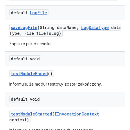
default
Log
File
save
Log
File
(String data
Name
,
Log
Data
Type
data
Type
,
File file
To
Log)
Zapisuje plik dziennika.
default void
test
Module
Ended
()
Informuje, że moduł testowy został zakończony.
default void
test
Module
Started
(
IInvocation
Context
context)