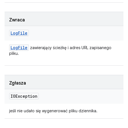
Zwraca
Log
File
Log
File
zawierający ścieżkę i adres URL zapisanego
pliku.
Zgłasza
IOException
jeśli nie udało się wygenerować pliku dziennika.