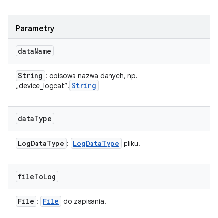
Parametry
data
Name
String
: opisowa nazwa danych, np.
String
„device_logcat”.
data
Type
Log
Data
Type
Log
Data
Type
:
pliku.
file
To
Log
File
File
:
do zapisania.