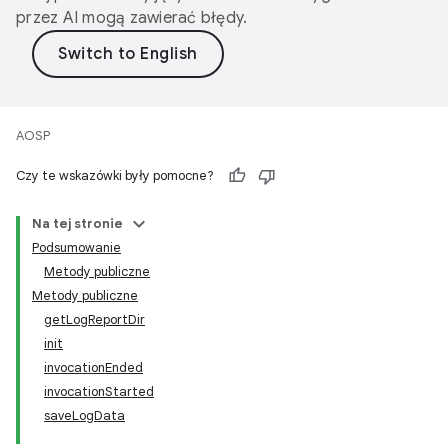
przez AI mogą zawierać błędy.
AOSP
Czy te wskazówki były pomocne?
Na tej stronie
Podsumowanie
Metody publiczne
Metody publiczne
getLogReportDir
init
invocationEnded
invocationStarted
saveLogData