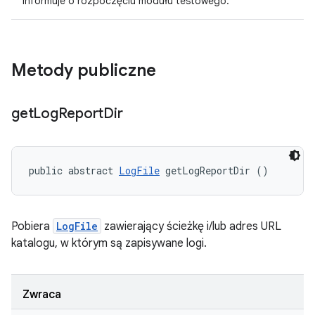
Informuje o rozpoczęciu modułu testowego.
Metody publiczne
get
Log
Report
Dir
public abstract 
LogFile
 getLogReportDir ()
Pobiera
LogFile
zawierający ścieżkę i/lub adres URL
katalogu, w którym są zapisywane logi.
Zwraca