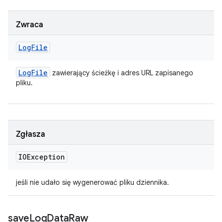
Zwraca
Log
File
Log
File
zawierający ścieżkę i adres URL zapisanego
pliku.
Zgłasza
IOException
jeśli nie udało się wygenerować pliku dziennika.
save
Log
Data
Raw