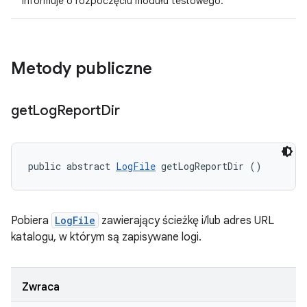
Informuje o rozpoczęciu modułu testowego.
Metody publiczne
get
Log
Report
Dir
public abstract 
LogFile
 getLogReportDir ()
Pobiera
LogFile
zawierający ścieżkę i/lub adres URL
katalogu, w którym są zapisywane logi.
Zwraca