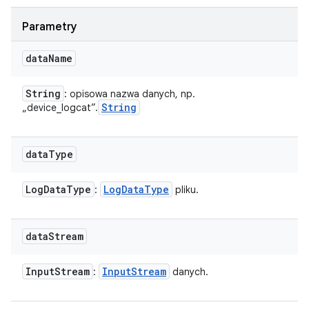
Parametry
data
Name
String
: opisowa nazwa danych, np.
String
„device_logcat”.
data
Type
Log
Data
Type
Log
Data
Type
:
pliku.
data
Stream
Input
Stream
Input
Stream
:
danych.