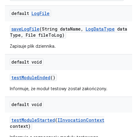
default
Log
File
save
Log
File
(String data
Name
,
Log
Data
Type
data
Type
,
File file
To
Log)
Zapisuje plik dziennika.
default void
test
Module
Ended
()
Informuje, że moduł testowy został zakończony.
default void
test
Module
Started
(
IInvocation
Context
context)