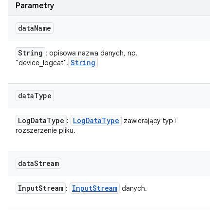
Parametry
data
Name
String
: opisowa nazwa danych, np.
String
"device_logcat".
data
Type
Log
Data
Type
Log
Data
Type
:
zawierający typ i
rozszerzenie pliku.
data
Stream
Input
Stream
Input
Stream
:
danych.