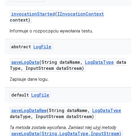
invocation
Started
(
IInvocation
Context
context)
Informuje o rozpoczęciu wywołania testu.
abstract
Log
File
save
Log
Data
(String data
Name
,
Log
Data
Type
data
Type
,
Input
Stream data
Stream)
Zapisuje dane logu.
default
Log
File
save
Log
Data
Raw
(String data
Name
,
Log
Data
Type
data
Type
,
Input
Stream data
Stream)
Ta metoda została wycofana. Zamiast niej użyj metody
saveLogData(String,LogDataType,InputStream)