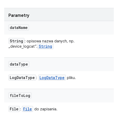
Parametry
data
Name
String
: opisowa nazwa danych, np.
String
„device_logcat”.
data
Type
Log
Data
Type
Log
Data
Type
:
pliku.
file
To
Log
File
File
:
do zapisania.