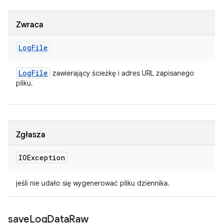
Zwraca
Log
File
Log
File
zawierający ścieżkę i adres URL zapisanego
pliku.
Zgłasza
IOException
jeśli nie udało się wygenerować pliku dziennika.
save
Log
Data
Raw