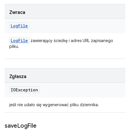
Zwraca
Log
File
Log
File
zawierający ścieżkę i adres URL zapisanego
pliku.
Zgłasza
IOException
jeśli nie udało się wygenerować pliku dziennika.
save
Log
File