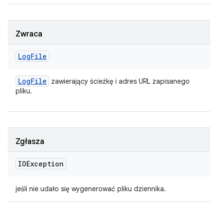
Zwraca
Log
File
Log
File
zawierający ścieżkę i adres URL zapisanego
pliku.
Zgłasza
IOException
jeśli nie udało się wygenerować pliku dziennika.