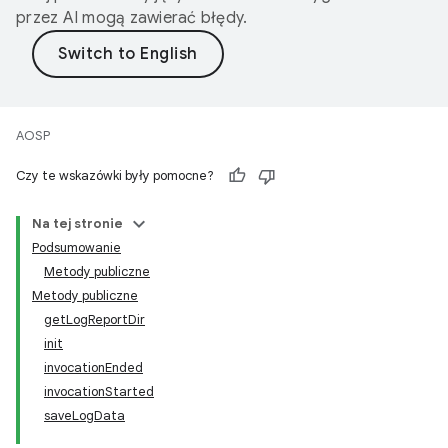
przez AI mogą zawierać błędy.
AOSP
Czy te wskazówki były pomocne?
Na tej stronie
Podsumowanie
Metody publiczne
Metody publiczne
getLogReportDir
init
invocationEnded
invocationStarted
saveLogData