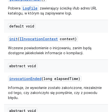
LogFile
Pobiera
zawierający ścieżkę i/lub adres URL
katalogu, w którym są zapisywane logi.
default void
init
(
IInvocation
Context
context)
Wczesne powiadomienie o inicjowaniu, zanim będą
dostępne jakiekolwiek informacje o kompilacji.
abstract void
invocation
Ended
(long elapsed
Time)
Informuje, że wywołanie zostało zakończone, niezależnie
od tego, czy zakończyło się pomyślnie, czy z powodu
błędu.
abstract void