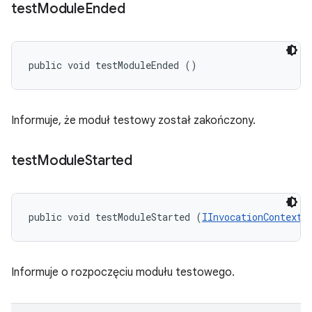
test
Module
Ended
public void testModuleEnded ()
Informuje, że moduł testowy został zakończony.
test
Module
Started
public void testModuleStarted (
IInvocationContext
 
Informuje o rozpoczęciu modułu testowego.