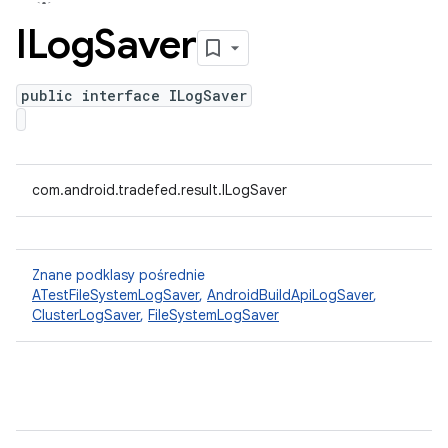
ILog
Saver
public interface ILogSaver
com.android.tradefed.result.ILogSaver
Znane podklasy pośrednie
ATestFileSystemLogSaver
,
AndroidBuildApiLogSaver
,
ClusterLogSaver
,
FileSystemLogSaver