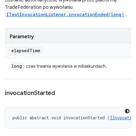
Zostanie automatycznie wywołana przez platformę
TradeFederation po wywołaniu
ITestInvocationListener.invocationEnded(long)
.
Parametry
elapsed
Time
long
: czas trwania wywołania w milisekundach.
invocation
Started
public abstract void invocationStarted (
IInvocatio