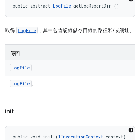
public abstract 
LogFile
 getLogReportDir ()
取得
LogFile
，其中包含記錄儲存目錄的路徑和/或網址。
傳回
Log
File
Log
File
。
init
public void init (
IInvocationContext
 context)