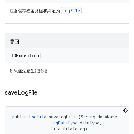
Log
File
包含儲存檔案路徑和網址的
。
擲回
IOException
如果無法產生記錄檔
save
Log
File
public 
LogFile
 saveLogFile (String dataName, 

LogDataType
 dataType, 

                File fileToLog)