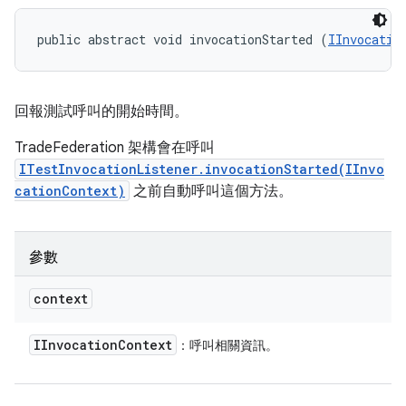
public abstract void invocationStarted (
IInvocatio
回報測試呼叫的開始時間。
TradeFederation 架構會在呼叫
ITestInvocationListener.invocationStarted(IInvo
cationContext)
之前自動呼叫這個方法。
參數
context
IInvocation
Context
：呼叫相關資訊。