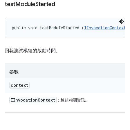
test
Module
Started
public void testModuleStarted (
IInvocationContext
 
回報測試模組的啟動時間。
參數
context
IInvocation
Context
：模組相關資訊。