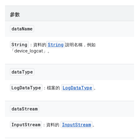
參數
data
Name
String
String
：資料的
說明名稱，例如
「device_logcat」。
data
Type
Log
Data
Type
Log
Data
Type
：檔案的
。
data
Stream
Input
Stream
Input
Stream
：資料的
。