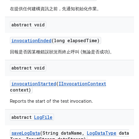
在提供任何建構資訊之前，先通知初始化作業。
abstract void
invocation
Ended
(long elapsed
Time)
回報是否因某種錯誤狀況而終止呼叫 (無論是否成功)。
abstract void
invocation
Started
(
IInvocation
Context
context)
Reports the start of the test invocation.
abstract
Log
File
save
Log
Data
(String data
Name
,
Log
Data
Type
data