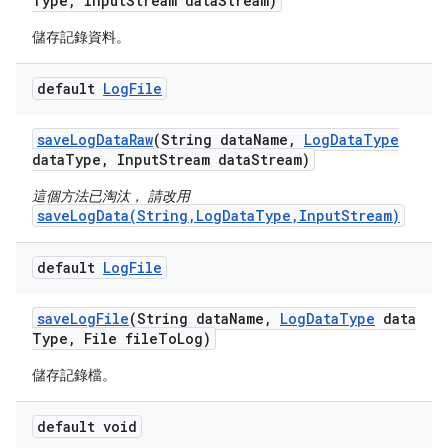
Type
,
Input
Stream data
Stream)
儲存記錄資料。
default
Log
File
save
Log
Data
Raw
(String data
Name
,
Log
Data
Type
data
Type
,
Input
Stream data
Stream)
這個方法已淘汰， 請改用
saveLogData(String,LogDataType,InputStream)
default
Log
File
save
Log
File
(String data
Name
,
Log
Data
Type
data
Type
,
File file
To
Log)
儲存記錄檔。
default void