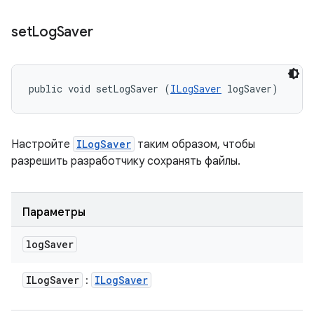
set
Log
Saver
public void setLogSaver (
ILogSaver
 logSaver)
Настройте
ILogSaver
таким образом, чтобы
разрешить разработчику сохранять файлы.
Параметры
log
Saver
ILog
Saver
ILog
Saver
: