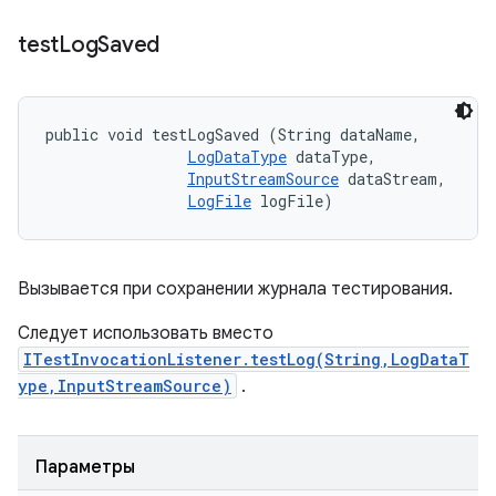
test
Log
Saved
public void testLogSaved (String dataName, 

LogDataType
 dataType, 

InputStreamSource
 dataStream, 

LogFile
 logFile)
Вызывается при сохранении журнала тестирования.
Следует использовать вместо
ITestInvocationListener.testLog(String,LogDataT
ype,InputStreamSource)
.
Параметры