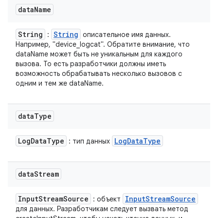
data
Name
String
String
:
описательное имя данных.
Например, "device_logcat". Обратите внимание, что
dataName может быть не уникальным для каждого
вызова. То есть разработчики должны иметь
возможность обрабатывать несколько вызовов с
одним и тем же dataName.
data
Type
Log
Data
Type
Log
Data
Type
: тип данных
data
Stream
Input
Stream
Source
Input
Stream
Source
: объект
для данных. Разработчикам следует вызвать метод