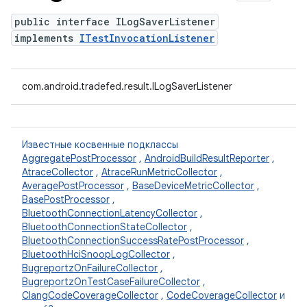
public interface ILogSaverListener
implements
ITestInvocationListener
com.android.tradefed.result.ILogSaverListener
Известные косвенные подклассы
AggregatePostProcessor
,
AndroidBuildResultReporter
,
AtraceCollector
,
AtraceRunMetricCollector
,
AveragePostProcessor
,
BaseDeviceMetricCollector
,
BasePostProcessor
,
BluetoothConnectionLatencyCollector
,
BluetoothConnectionStateCollector
,
BluetoothConnectionSuccessRatePostProcessor
,
BluetoothHciSnoopLogCollector
,
BugreportzOnFailureCollector
,
BugreportzOnTestCaseFailureCollector
,
ClangCodeCoverageCollector
,
CodeCoverageCollector
и