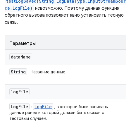
testLogSaved(String,LogDataType,InputStreamSour
ce,LogFile)
невозможно. Поэтому данная функция
обратного вызова позволяет явно установить тесную
связь.
Параметры
data
Name
String
: Название данных
log
File
Log
File
Log
File
:
, в который были записаны
данные ранее и который должен быть связан с
тестовым случаем.