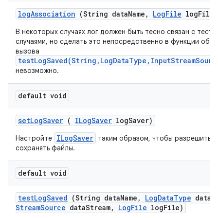
log
Association
(String data
Name
,
Log
File
log
File)
В некоторых случаях лог должен быть тесно связан с тест
случаями, но сделать это непосредственно в функции обр
вызова
testLogSaved(String,LogDataType,InputStreamSourc
невозможно.
default void
set
Log
Saver
(
ILog
Saver
log
Saver)
ILogSaver
Настройте
таким образом, чтобы разрешить р
сохранять файлы.
default void
test
Log
Saved
(String data
Name
,
Log
Data
Type
data
T
Stream
Source
data
Stream
,
Log
File
log
File)