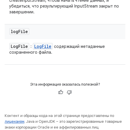
createInputStream, чтобы начать чтение данных, и
убедиться, что результирующий InputStream закрыт по
завершении.
log
File
Log
File
Log
File
:
содержащий метаданные
сохраненного файла.
Эта информация оказалась полезной?
Контент и образцы кода на этой странице предоставлены по
лицензиям
. Java и OpenJDK – это зарегистрированные товарные
знаки корпорации Oracle и ее аффилированных лиц.