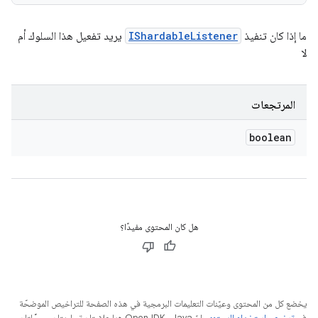
ما إذا كان تنفيذ
IShardableListener
يريد تفعيل هذا السلوك أم
لا
المرتجعات
boolean
هل كان المحتوى مفيدًا؟
يخضع كل من المحتوى وعيّنات التعليمات البرمجية في هذه الصفحة للتراخيص الموضحّة
في
ترخيص استخدام المحتوى
. إنّ Java وOpenJDK هما علامتان تجاريتان مسجَّلتان