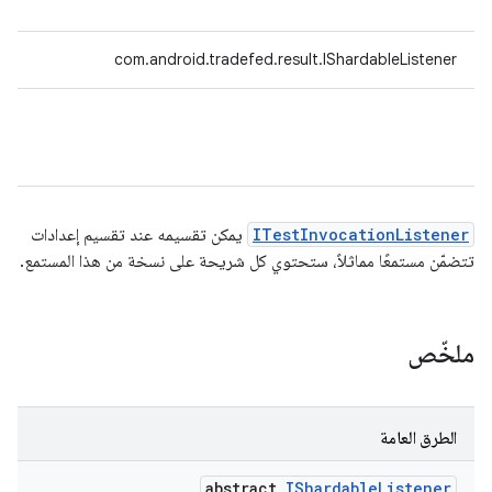
com.android.tradefed.result.IShardableListener
ITestInvocationListener
يمكن تقسيمه عند تقسيم إعدادات
تتضمّن مستمعًا مماثلاً، ستحتوي كل شريحة على نسخة من هذا المستمع.
ملخّص
الطرق العامة
abstract
IShardable
Listener