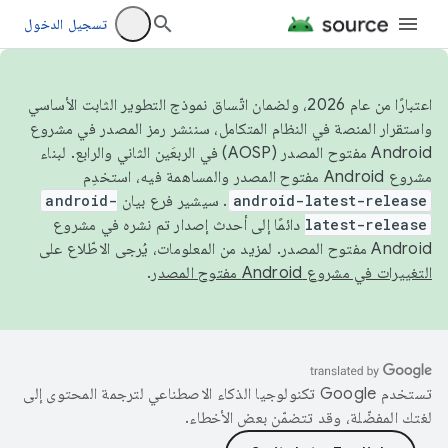
تسجيل الدخول
اعتبارًا من عام 2026، ولضمان اتّساق نموذج التطوير الثابت الأساسي
واستقرار المنصة في النظام المتكامل، سننشر رمز المصدر في مشروع
Android مفتوح المصدر (AOSP) في الربعَين الثاني والرابع. لبناء
مشروع Android مفتوح المصدر والمساهمة فيه، استخدِم
android-latest-release
. سيشير فرع بيان
android-
latest-release
دائمًا إلى أحدث إصدار تم نشره في مشروع
Android مفتوح المصدر. لمزيد من المعلومات، يُرجى الاطّلاع على
التغييرات في مشروع Android مفتوح المصدر
.
تستخدم Google تكنولوجيا الذكاء الاصطناعي لترجمة المحتوى إلى
لغتك المفضّلة، وقد تتضمّن بعض الأخطاء.