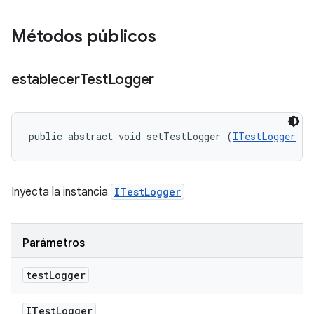
Métodos públicos
establecer
Test
Logger
public abstract void setTestLogger (
ITestLogger
 te
Inyecta la instancia
ITestLogger
Parámetros
test
Logger
ITest
Logger