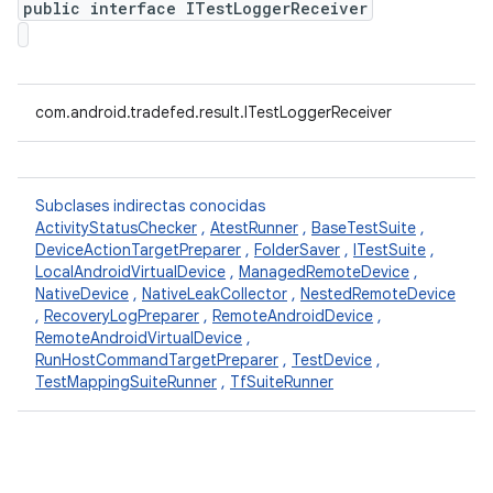
public interface ITestLoggerReceiver
com.android.tradefed.result.ITestLoggerReceiver
Subclases indirectas conocidas
ActivityStatusChecker
,
AtestRunner
,
BaseTestSuite
,
DeviceActionTargetPreparer
,
FolderSaver
,
ITestSuite
,
LocalAndroidVirtualDevice
,
ManagedRemoteDevice
,
NativeDevice
,
NativeLeakCollector
,
NestedRemoteDevice
,
RecoveryLogPreparer
,
RemoteAndroidDevice
,
RemoteAndroidVirtualDevice
,
RunHostCommandTargetPreparer
,
TestDevice
,
TestMappingSuiteRunner
,
TfSuiteRunner