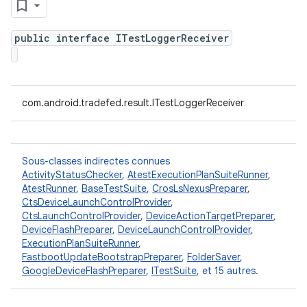
public interface ITestLoggerReceiver
com.android.tradefed.result.ITestLoggerReceiver
Sous-classes indirectes connues
ActivityStatusChecker
,
AtestExecutionPlanSuiteRunner
,
AtestRunner
,
BaseTestSuite
,
CrosLsNexusPreparer
,
CtsDeviceLaunchControlProvider
,
CtsLaunchControlProvider
,
DeviceActionTargetPreparer
,
DeviceFlashPreparer
,
DeviceLaunchControlProvider
,
ExecutionPlanSuiteRunner
,
FastbootUpdateBootstrapPreparer
,
FolderSaver
,
GoogleDeviceFlashPreparer
,
ITestSuite
, et 15 autres.