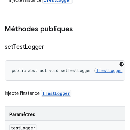
ITestLogger
Injecte l'instance
Méthodes publiques
set
Test
Logger
public abstract void setTestLogger (
ITestLogger
 te
Injecte l'instance
ITestLogger
Paramètres
test
Logger