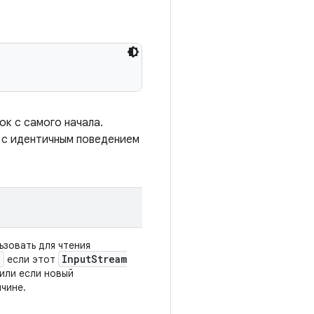
к с самого начала.
с идентичным поведением
зовать для чтения
l
Input
Stream
если этот
или если новый
ичине.