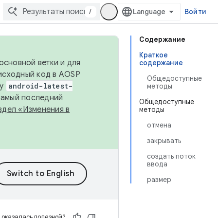
/
Войти
Содержание
Краткое
основной ветки и для
содержание
исходный код в AOSP
Общедоступные
ку
android-latest-
методы
 самый последний
Общедоступные
здел «Изменения в
методы
отмена
закрывать
создать поток
ввода
размер
 оказалась полезной?