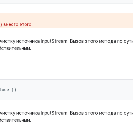
вместо этого.
)
истку источника InputStream. Вызов этого метода по сут
ствительным.
lose ()
истку источника InputStream. Вызов этого метода по сут
ствительным.