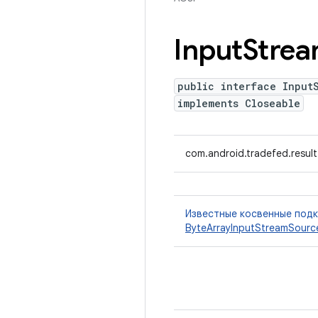
Input
Stre
public interface Input
implements Closeable
com.android.tradefed.resul
Известные косвенные под
ByteArrayInputStreamSourc