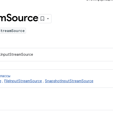
am
Source
StreamSource
t.InputStreamSource
классы
e
,
FileInputStreamSource
,
SnapshotInputStreamSource