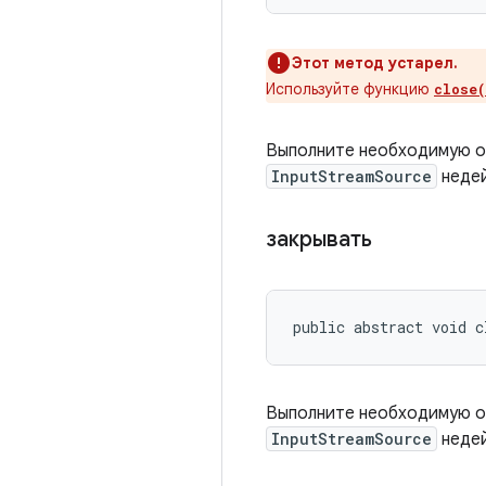
Этот метод устарел.
Используйте функцию
close(
Выполните необходимую оч
InputStreamSource
недей
закрывать
public abstract void c
Выполните необходимую оч
InputStreamSource
недей