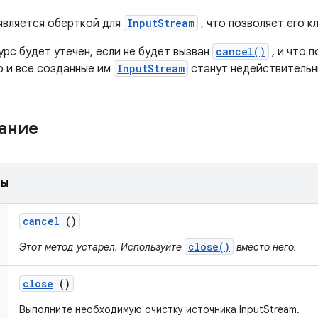
 является оберткой для
InputStream
, что позволяет его к
рс будет утечен, если не будет вызван
cancel()
, и что 
р и все созданные им
InputStream
станут недействительн
жание
ды
cancel
()
close()
Этот метод устарел. Используйте
вместо него.
close
()
Выполните необходимую очистку источника InputStream.