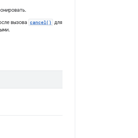
лонировать.
после вызова
cancel()
для
ыми.