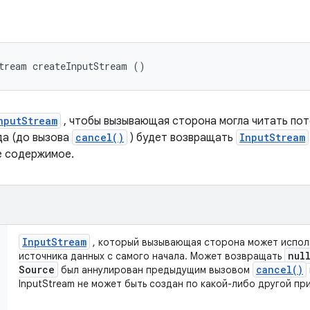
а
tream createInputStream ()
nputStream
, чтобы вызывающая сторона могла читать пото
да (до вызова
cancel()
) будет возвращать
InputStream
е содержимое.
Input
Stream
, который вызывающая сторона может исполь
nul
источника данных с самого начала. Может возвращать
Source
cancel(
)
был аннулирован предыдущим вызовом
InputStream не может быть создан по какой-либо другой пр