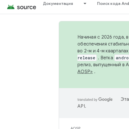
Документация
Поиск кода And
Начиная с 2026 года, 
обеспечения стабильн
во 2-м и 4-м квартала
release
. Ветка
andro
релиз, выпущенный в 
AOSP»
.
Эта
API
.
AOSP