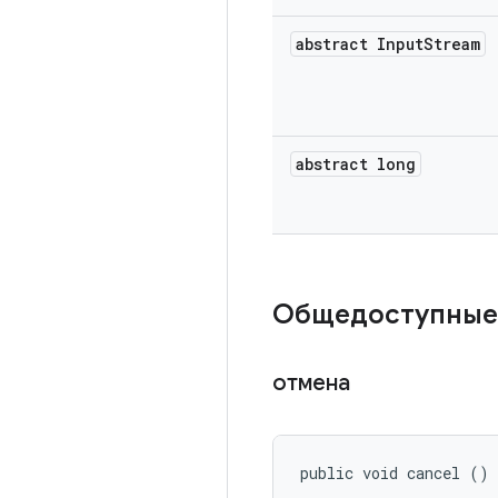
abstract Input
Stream
abstract long
Общедоступные
отмена
public void cancel ()