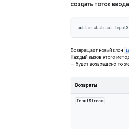
создать поток ввод
public abstract InputS
Возвращает новый клон
I
Каждый вызов этого мето
— будет возвращено то ж
Возвраты
Input
Stream