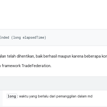
Ended (long elapsedTime)
n telah dihentikan, baik berhasil maupun karena beberapa kond
eh framework TradeFederation.
long
: waktu yang berlalu dari pemanggilan dalam md