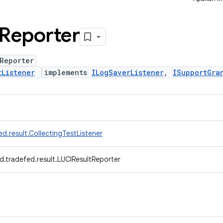
Reporter
Reporter
tListener
implements
ILogSaverListener
,
ISupportGra
d.result.CollectingTestListener
d.tradefed.result.LUCIResultReporter