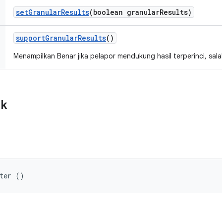
set
Granular
Results
(boolean granular
Results)
support
Granular
Results
()
Menampilkan Benar jika pelapor mendukung hasil terperinci, salah
ik
rter ()