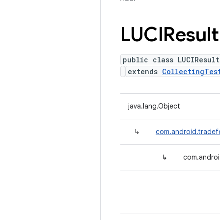
LUCIResult
public class LUCIResult
extends
CollectingTes
java.lang.Object
↳
com.android.tradefe
↳
com.androi