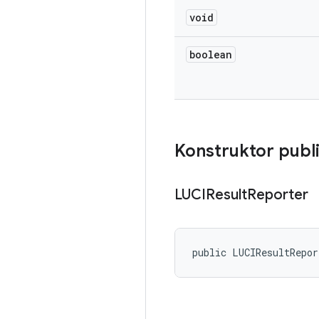
void
boolean
Konstruktor publ
LUCIResult
Reporter
public LUCIResultRepo