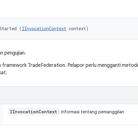
Started (
IInvocationContext
 context)
n pengujian.
eh framework TradeFederation. Pelapor perlu mengganti metode
at.
IInvocation
Context
: informasi tentang pemanggilan