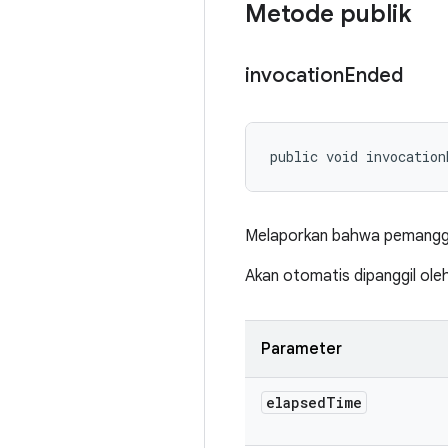
Metode publik
invocation
Ended
public void invocation
Melaporkan bahwa pemanggila
Akan otomatis dipanggil ol
Parameter
elapsed
Time