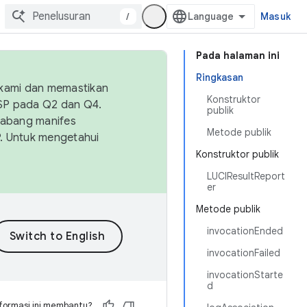
/
Masuk
Pada halaman ini
Ringkasan
 kami dan memastikan
Konstruktor
OSP pada Q2 dan Q4.
publik
Cabang manifes
Metode publik
SP. Untuk mengetahui
Konstruktor publik
LUCIResultReport
er
Metode publik
invocationEnded
invocationFailed
invocationStarte
d
formasi ini membantu?