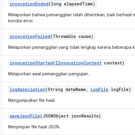
invocation
Ended
(long elapsed
Time)
Melaporkan bahwa pemanggilan telah dihentikan, baik berhasil
kondisi error.
invocation
Failed
(Throwable cause)
Melaporkan pemanggilan yang tidak lengkap karena beberapa ko
invocation
Started
(
IInvocation
Context
context)
Melaporkan awal pemanggilan pengujian.
log
Association
(String data
Name
,
Log
File
log
File)
Mengumpulkan file hasil.
save
Json
File
(JSONObject json
Results)
Menyimpan file hasil JSON.