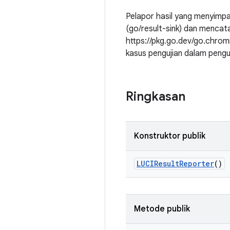
Pelapor hasil yang menyimpa
(go/result-sink) dan mencatat
https://pkg.go.dev/go.chromi
kasus pengujian dalam penguj
Ringkasan
Konstruktor publik
LUCIResult
Reporter
()
Metode publik