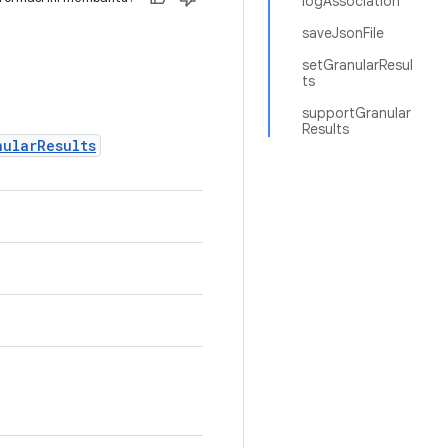
logAssociation
saveJsonFile
setGranularResul
ts
supportGranular
Results
nularResults