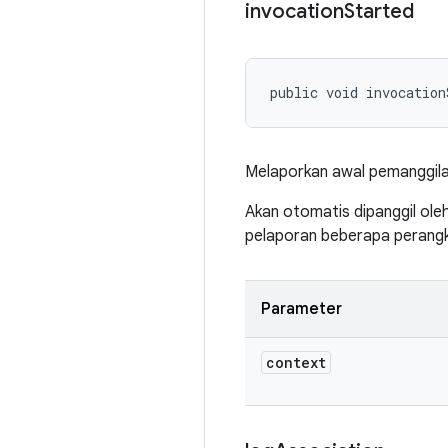
invocation
Started
public void invocation
Melaporkan awal pemanggila
Akan otomatis dipanggil ol
pelaporan beberapa perangk
Parameter
context