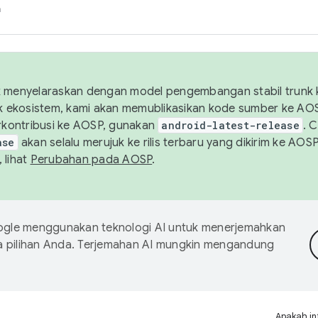
h
uk menyelaraskan dengan model pengembangan stabil trunk
tuk ekosistem, kami akan memublikasikan kode sumber ke A
kontribusi ke AOSP, gunakan
android-latest-release
. 
ase
akan selalu merujuk ke rilis terbaru yang dikirim ke AO
 lihat
Perubahan pada AOSP
.
gle menggunakan teknologi AI untuk menerjemahkan
a pilihan Anda. Terjemahan AI mungkin mengandung
Apakah in