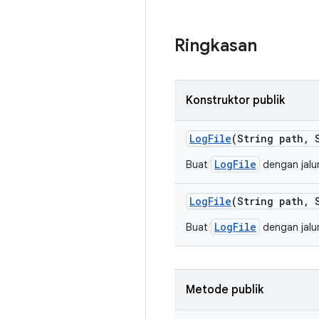
Ringkasan
Konstruktor publik
Log
File
(String path
,
S
LogFile
Buat
dengan jalur
Log
File
(String path
,
S
LogFile
Buat
dengan jalur
Metode publik