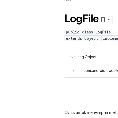
Log
File
public class LogFile
extends Object
implem
java.lang.Object
↳
com.android.tradefe
Class untuk menyimpan metad