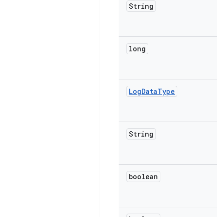
String
long
Log
Data
Type
String
boolean