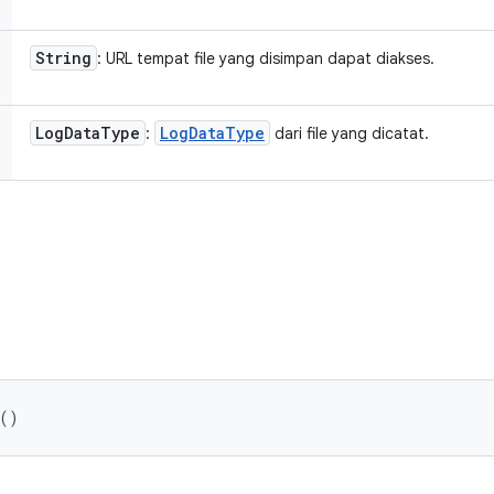
String
: URL tempat file yang disimpan dapat diakses.
Log
Data
Type
Log
Data
Type
:
dari file yang dicatat.
 ()