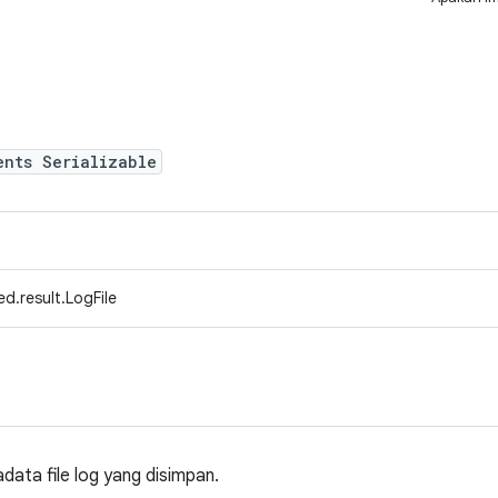
ents Serializable
d.result.LogFile
ata file log yang disimpan.