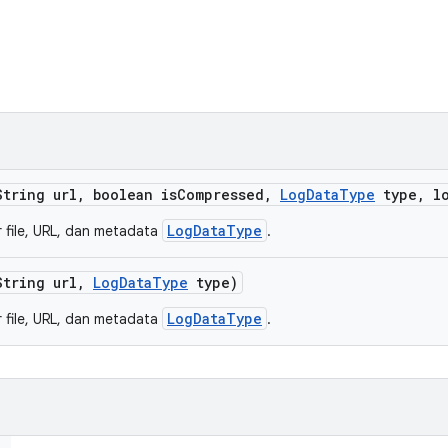
tring url
,
boolean is
Compressed
,
Log
Data
Type
type
,
lo
LogDataType
 file, URL, dan metadata
.
tring url
,
Log
Data
Type
type)
LogDataType
 file, URL, dan metadata
.