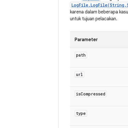
LogFile.LogFile(String,
karena dalam beberapa kasus
untuk tujuan pelacakan.
Parameter
path
url
is
Compressed
type