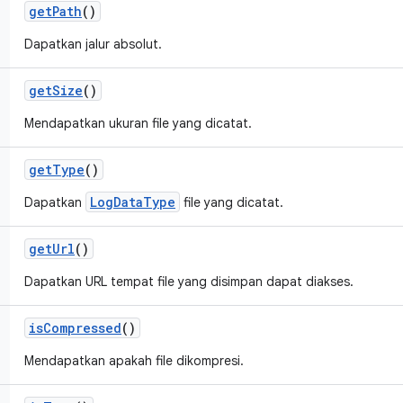
get
Path
()
Dapatkan jalur absolut.
get
Size
()
Mendapatkan ukuran file yang dicatat.
get
Type
()
LogDataType
Dapatkan
file yang dicatat.
get
Url
()
Dapatkan URL tempat file yang disimpan dapat diakses.
is
Compressed
()
Mendapatkan apakah file dikompresi.