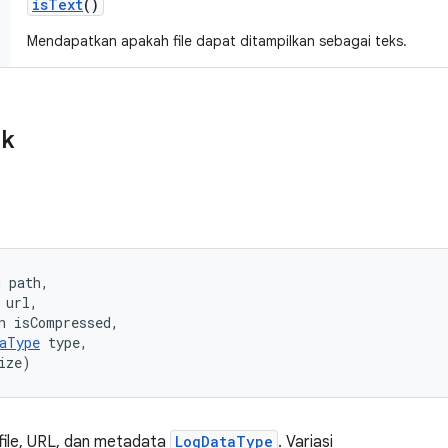
is
Text
()
Mendapatkan apakah file dapat ditampilkan sebagai teks.
ik
 path, 

url, 

n isCompressed, 

aType
 type, 

ize)
 file, URL, dan metadata
LogDataType
. Variasi