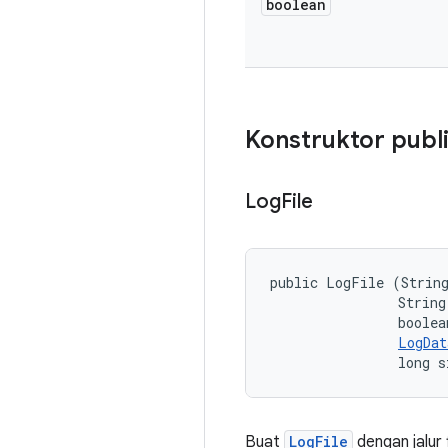
boolean
Konstruktor publ
Log
File
public LogFile (String
                String 
                boolea
LogDat
                long s
Buat
LogFile
dengan jalur