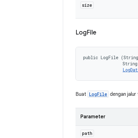
size
Log
File
public LogFile (String
                String 
LogDat
Buat
LogFile
dengan jalur
Parameter
path