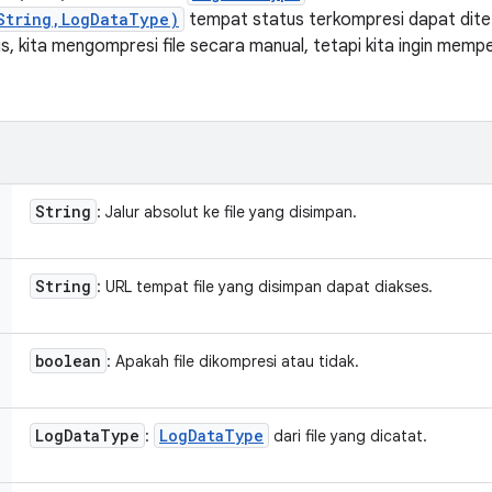
String,LogDataType)
tempat status terkompresi dapat ditet
, kita mengompresi file secara manual, tetapi kita ingin mempe
String
: Jalur absolut ke file yang disimpan.
String
: URL tempat file yang disimpan dapat diakses.
boolean
: Apakah file dikompresi atau tidak.
Log
Data
Type
Log
Data
Type
:
dari file yang dicatat.