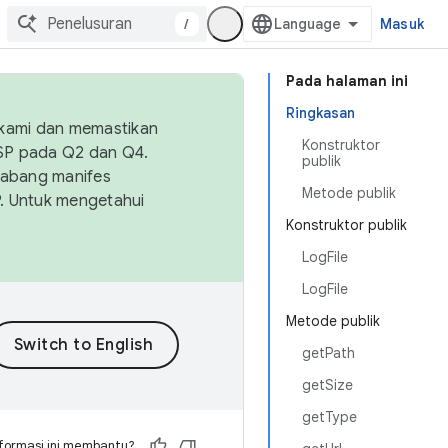
/
Masuk
Pada halaman ini
Ringkasan
 kami dan memastikan
Konstruktor
OSP pada Q2 dan Q4.
publik
Cabang manifes
Metode publik
SP. Untuk mengetahui
Konstruktor publik
LogFile
LogFile
Metode publik
getPath
getSize
getType
formasi ini membantu?