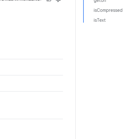
getUrl
isCompressed
isText