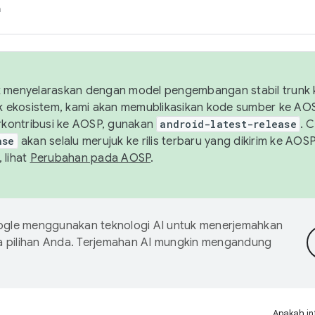
h
uk menyelaraskan dengan model pengembangan stabil trunk
tuk ekosistem, kami akan memublikasikan kode sumber ke A
kontribusi ke AOSP, gunakan
android-latest-release
. 
ase
akan selalu merujuk ke rilis terbaru yang dikirim ke AO
 lihat
Perubahan pada AOSP
.
gle menggunakan teknologi AI untuk menerjemahkan
a pilihan Anda. Terjemahan AI mungkin mengandung
Apakah in