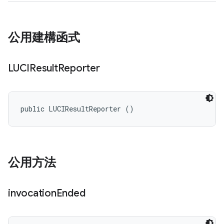
公用建構函式
LUCIResult
Reporter
public LUCIResultReporter ()
公用方法
invocation
Ended