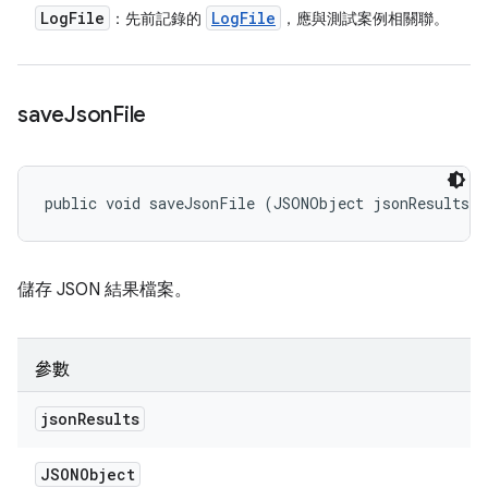
Log
File
Log
File
：先前記錄的
，應與測試案例相關聯。
save
Json
File
public void saveJsonFile (JSONObject jsonResults)
儲存 JSON 結果檔案。
參數
json
Results
JSONObject