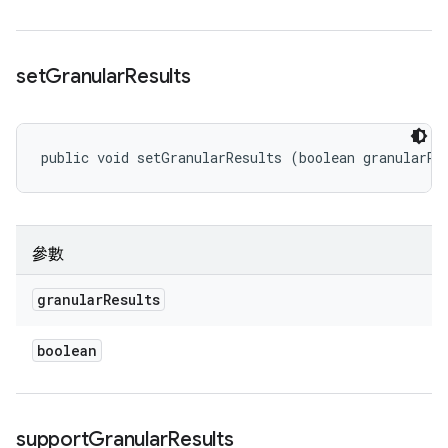
set
Granular
Results
public void setGranularResults (boolean granularRe
參數
granular
Results
boolean
support
Granular
Results