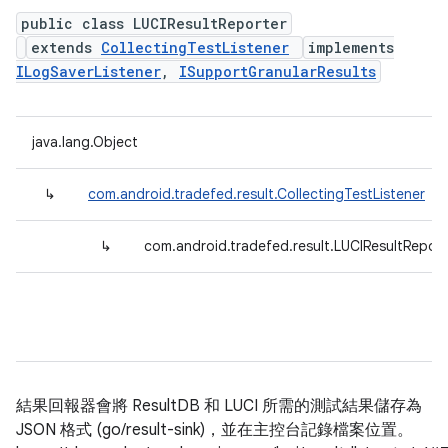
public class LUCIResultReporter
extends
CollectingTestListener
implements
ILogSaverListener
,
ISupportGranularResults
java.lang.Object
↳
com.android.tradefed.result.CollectingTestListener
↳
com.android.tradefed.result.LUCIResultReport
結果回報器會將 ResultDB 和 LUCI 所需的測試結果儲存為
JSON 格式 (go/result-sink)，並在主控台記錄檔案位置。