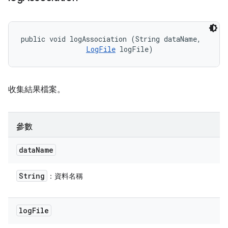
public void logAssociation (String dataName, 

LogFile
 logFile)
收集結果檔案。
參數
data
Name
String
：資料名稱
log
File