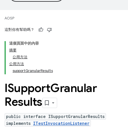
AOSP
這對你有幫助嗎？
這個頁面中的內容
摘要
公用方法
公用方法
supportGranularResults
ISupport
Granular
Results
public interface ISupportGranularResults
implements
ITestInvocationListener