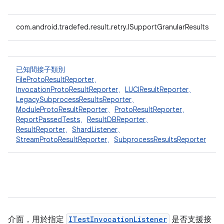
com.android.tradefed.result.retry.ISupportGranularResults
已知間接子類別
FileProtoResultReporter
、
InvocationProtoResultReporter
、
LUCIResultReporter
、
LegacySubprocessResultsReporter
、
ModuleProtoResultReporter
、
ProtoResultReporter
、
ReportPassedTests
、
ResultDBReporter
、
ResultReporter
、
ShardListener
、
StreamProtoResultReporter
、
SubprocessResultsReporter
介面，用於指定
ITestInvocationListener
是否支援接