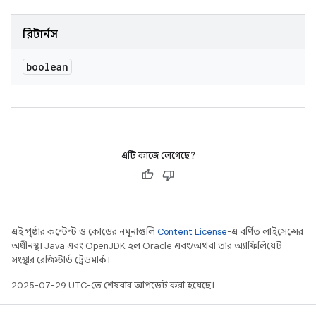
রিটার্নস
boolean
এটি কাজে লেগেছে?
এই পৃষ্ঠার কন্টেন্ট ও কোডের নমুনাগুলি
Content License
-এ বর্ণিত লাইসেন্সের
অধীনস্থ। Java এবং OpenJDK হল Oracle এবং/অথবা তার অ্যাফিলিয়েট
সংস্থার রেজিস্টার্ড ট্রেডমার্ক।
2025-07-29 UTC-তে শেষবার আপডেট করা হয়েছে।