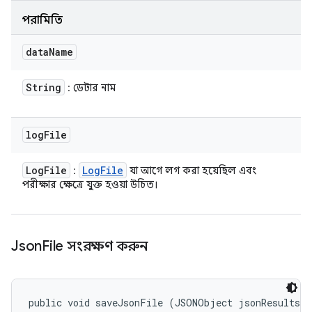
পরামিতি
data
Name
String
: ডেটার নাম
log
File
Log
File
Log
File
:
যা আগে লগ করা হয়েছিল এবং
পরীক্ষার ক্ষেত্রে যুক্ত হওয়া উচিত।
Json
File সংরক্ষণ করুন
public void saveJsonFile (JSONObject jsonResults)