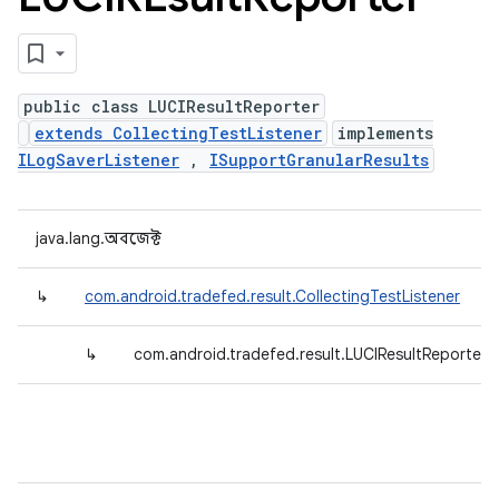
public class LUCIResultReporter
extends CollectingTestListener
implements
ILogSaverListener
,
ISupportGranularResults
java.lang.অবজেক্ট
↳
com.android.tradefed.result.CollectingTestListener
↳
com.android.tradefed.result.LUCIResultReporter