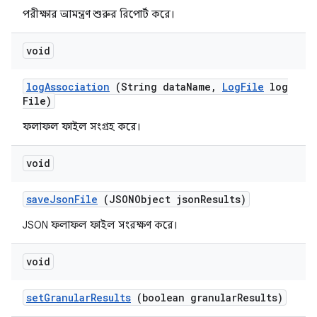
পরীক্ষার আমন্ত্রণ শুরুর রিপোর্ট করে।
void
log
Association
(String data
Name
,
Log
File
log
File)
ফলাফল ফাইল সংগ্রহ করে।
void
save
Json
File
(JSONObject json
Results)
JSON ফলাফল ফাইল সংরক্ষণ করে।
void
set
Granular
Results
(boolean granular
Results)