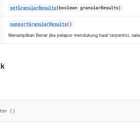
set
Granular
Results
(boolean granular
Results)
support
Granular
Results
()
Menampilkan Benar jika pelapor mendukung hasil terperinci, salah
ik
rter ()