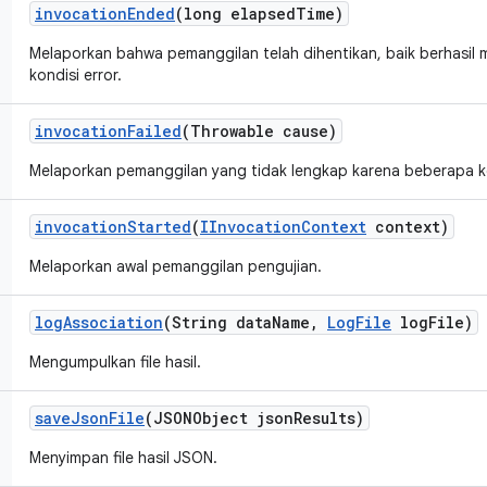
invocation
Ended
(long elapsed
Time)
Melaporkan bahwa pemanggilan telah dihentikan, baik berhasil
kondisi error.
invocation
Failed
(Throwable cause)
Melaporkan pemanggilan yang tidak lengkap karena beberapa ko
invocation
Started
(
IInvocation
Context
context)
Melaporkan awal pemanggilan pengujian.
log
Association
(String data
Name
,
Log
File
log
File)
Mengumpulkan file hasil.
save
Json
File
(JSONObject json
Results)
Menyimpan file hasil JSON.