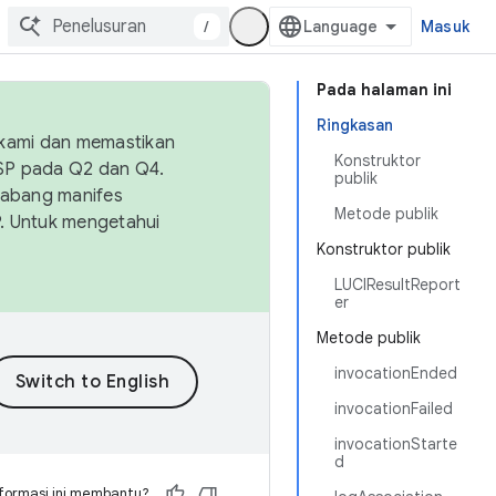
/
Masuk
Pada halaman ini
Ringkasan
 kami dan memastikan
Konstruktor
OSP pada Q2 dan Q4.
publik
Cabang manifes
Metode publik
SP. Untuk mengetahui
Konstruktor publik
LUCIResultReport
er
Metode publik
invocationEnded
invocationFailed
invocationStarte
d
formasi ini membantu?