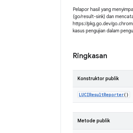
Pelapor hasil yang menyimpa
(go/result-sink) dan mencatat
https://pkg.go.dev/go.chromi
kasus pengujian dalam penguj
Ringkasan
Konstruktor publik
LUCIResult
Reporter
()
Metode publik