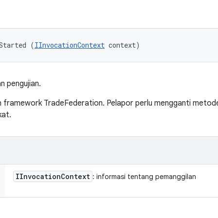
Started (
IInvocationContext
 context)
n pengujian.
eh framework TradeFederation. Pelapor perlu mengganti metode
at.
IInvocation
Context
: informasi tentang pemanggilan