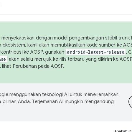
h
uk menyelaraskan dengan model pengembangan stabil trunk
tuk ekosistem, kami akan memublikasikan kode sumber ke A
kontribusi ke AOSP, gunakan
android-latest-release
. 
ase
akan selalu merujuk ke rilis terbaru yang dikirim ke AO
 lihat
Perubahan pada AOSP
.
gle menggunakan teknologi AI untuk menerjemahkan
a pilihan Anda. Terjemahan AI mungkin mengandung
Apakah in