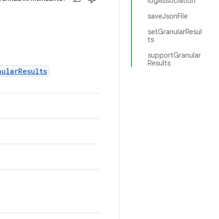
logAssociation
saveJsonFile
setGranularResul
ts
supportGranular
Results
nularResults