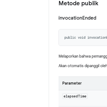
Metode publik
invocation
Ended
public void invocation
Melaporkan bahwa pemanggila
Akan otomatis dipanggil ol
Parameter
elapsed
Time