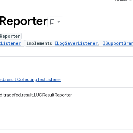
Reporter
Reporter
tListener
implements
ILogSaverListener
,
ISupportGra
d.result.CollectingTestListener
d.tradefed.result.LUCIResultReporter