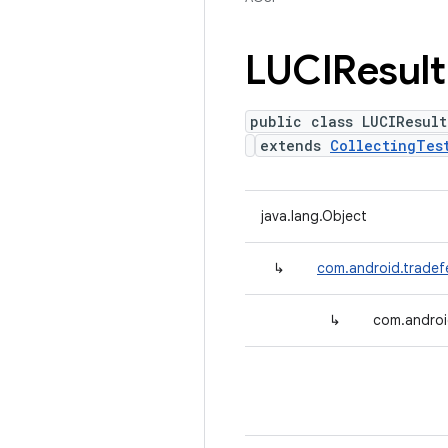
LUCIResult
public class LUCIResult
extends
CollectingTes
java.lang.Object
↳
com.android.tradefe
↳
com.androi