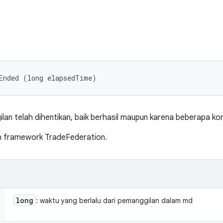
Ended (long elapsedTime)
n telah dihentikan, baik berhasil maupun karena beberapa kond
eh framework TradeFederation.
long
: waktu yang berlalu dari pemanggilan dalam md