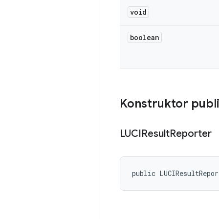
void
boolean
Konstruktor publ
LUCIResult
Reporter
public LUCIResultRepo