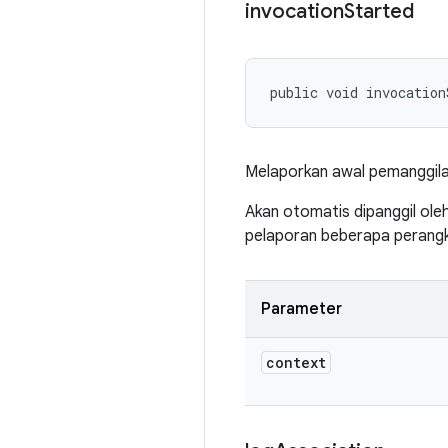
invocation
Started
public void invocation
Melaporkan awal pemanggila
Akan otomatis dipanggil ol
pelaporan beberapa perangk
Parameter
context