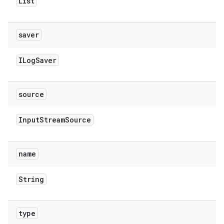
List
saver
ILog
Saver
source
Input
Stream
Source
name
String
type