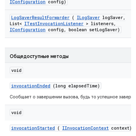
IConfiguration
config)
Log
Saver
Result
Forwarder
(
ILog
Saver
log
Saver
,
List<
ITest
Invocation
Listener
> listeners
,
IConfiguration
config
,
boolean set
Log
Saver)
Общедоступные методы
void
invocation
Ended
(long elapsed
Time)
Сообщает о завершении вызова, будь то успешное заверше
void
invocation
Started
(
IInvocation
Context
context)