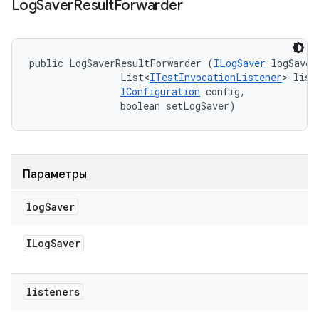
Log
Saver
Result
Forwarder
public LogSaverResultForwarder (
ILogSaver
 logSaver,
                List<
ITestInvocationListener
> liste
IConfiguration
 config, 

                boolean setLogSaver)
Параметры
log
Saver
ILog
Saver
listeners