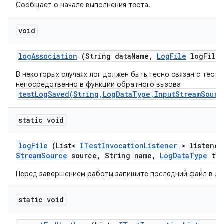
Сообщает о начале выполнения теста.
void
log
Association
(String data
Name
,
Log
File
log
File)
В некоторых случаях лог должен быть тесно связан с тесто
непосредственно в функции обратного вызова
testLogSaved(String,LogDataType,InputStreamSourc
static void
log
File
(List<
ITest
Invocation
Listener
> listener
Stream
Source
source
,
String name
,
Log
Data
Type
typ
Перед завершением работы запишите последний файл в ло
static void