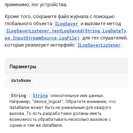
применимо, лог устройства.
Кроме того, сохраните файл журнала с помощью
глобального объекта
ILogSaver
и вызовите метод
ILogSaverListener.testLogSaved(String,LogDataTy
pe,InputStreamSource,LogFile)
для тех слушателей,
которые реализуют интерфейс
ILogSaverListener
.
Параметры
data
Name
String
String
:
описательное имя данных.
Например, "device_logcat". Обратите внимание, что
dataName может быть не уникальным для каждого
вызова. То есть разработчики должны иметь
возможность обрабатывать несколько вызовов с
одним и тем же dataName.