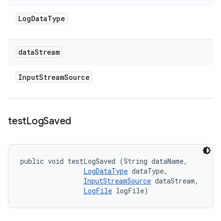
Log
Data
Type
data
Stream
Input
Stream
Source
test
Log
Saved
public void testLogSaved (String dataName, 

LogDataType
 dataType, 

InputStreamSource
 dataStream, 

LogFile
 logFile)