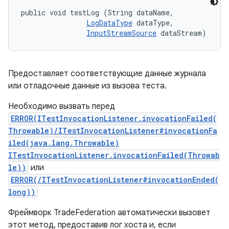
public void testLog (String dataName, 

LogDataType
 dataType, 

InputStreamSource
 dataStream)
Предоставляет соответствующие данные журнала
или отладочные данные из вызова теста.
Необходимо вызвать перед
ERROR(ITestInvocationListener.invocationFailed(
Throwable)/ITestInvocationListener#invocationFa
iled(java.lang.Throwable)
ITestInvocationListener.invocationFailed(Throwab
le))
или
ERROR(/ITestInvocationListener#invocationEnded(
long))
Фреймворк TradeFederation автоматически вызовет
этот метод, предоставив лог хоста и, если