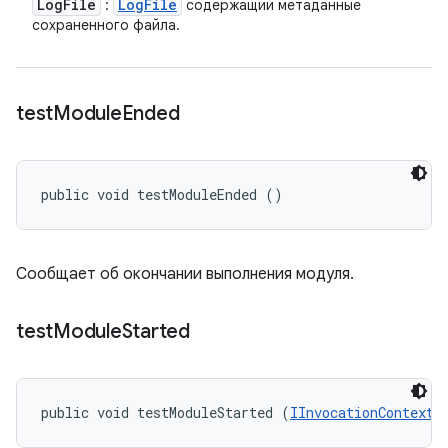
Log
File
Log
File
:
содержащий метаданные
сохраненного файла.
test
Module
Ended
public void testModuleEnded ()
Сообщает об окончании выполнения модуля.
test
Module
Started
public void testModuleStarted (
IInvocationContext
 