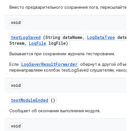
Вместо предварительного сохранения лога, пересылайте то
void
test
Log
Saved
(String data
Name
,
Log
Data
Type
data
T
Stream
,
Log
File
log
File)
Вызывается при сохранении журнала тестирования.
LogSaverResultForwarder
Если
обернут в другой объект
перенаправляем коллбэк testLogSaved слушателям, находя
void
test
Module
Ended
()
Сообщает об окончании выполнения модуля.
void