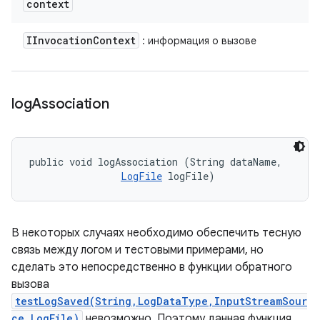
context
IInvocation
Context
: информация о вызове
log
Association
public void logAssociation (String dataName, 

LogFile
 logFile)
В некоторых случаях необходимо обеспечить тесную
связь между логом и тестовыми примерами, но
сделать это непосредственно в функции обратного
вызова
testLogSaved(String,LogDataType,InputStreamSour
ce,LogFile)
невозможно. Поэтому данная функция