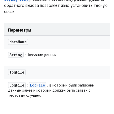
обратного вызова позволяет явно установить тесную
связь.
Параметры
data
Name
String
: Название данных
log
File
Log
File
Log
File
:
, в который были записаны
данные ранее и который должен быть связан с
тестовым случаем.