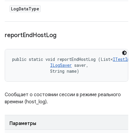
Log
Data
Type
report
End
Host
Log
public static void reportEndHostLog (List<
ITestInv
ILogSaver
 saver, 

                String name)
Сообщает о состоянии сессии в режиме реального
времени (host_log).
Параметры