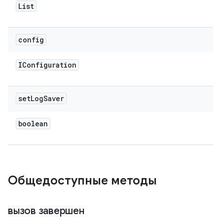
List
config
IConfiguration
set
Log
Saver
boolean
Общедоступные методы
вызов завершен