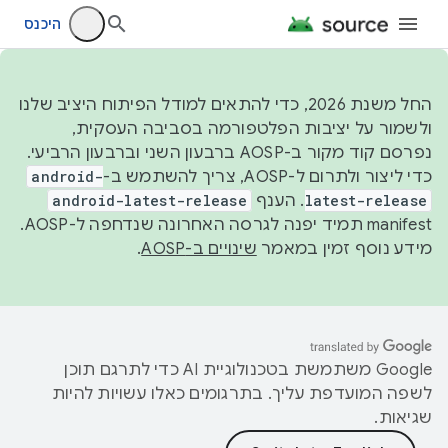
היכנס
החל משנת 2026, כדי להתאים למודל הפיתוח היציב שלנו
ולשמור על יציבות הפלטפורמה בסביבה העסקית,
נפרסם קוד מקור ב-AOSP ברבעון השני וברבעון הרביעי.
כדי ליצור ולתרום ל-AOSP, צריך להשתמש ב-
android-
latest-release
. הענף
android-latest-release
manifest תמיד יפנה לגרסה האחרונה שנדחפה ל-AOSP.
מידע נוסף זמין במאמר
שינויים ב-AOSP
.
‫Google משתמשת בטכנולוגיית AI כדי לתרגם תוכן
לשפה המועדפת עליך. בתרגומים כאלו עשויות להיות
שגיאות.