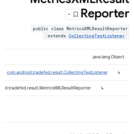
Reporter
public class MetricsXMLResultReporter
extends
CollectingTestListener
java.lang.Object
com.android.tradefed.result.CollectingTestListener
↳
oid.tradefed.result.MetricsXMLResultReporter
↳