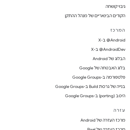
גיבוי קושחה
הקודים הבינאריים של מנהל ההתקן
המרכז
‫‎@Android ב-X
‫‎@AndroidDev ב-X
הבלוג של Android
בלוג האבטחה של Google
פלטפורמה ב-Google Groups
בנייה של גרסת Build ב-Google Groups
היסב (porting) ב-Google Groups
עזרה
מרכז העזרה של Android
מרכז העזרה של Pixel