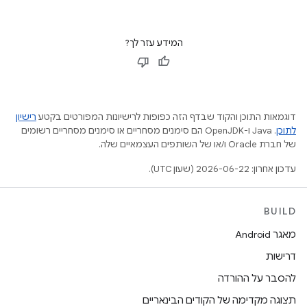
המידע עזר לך?
דוגמאות התוכן והקוד שבדף הזה כפופות לרישיונות המפורטים בקטע
רישיון
לתוכן
.‏ Java ו-OpenJDK הם סימנים מסחריים או סימנים מסחריים רשומים
של חברת Oracle ו/או של השותפים העצמאיים שלה.
עדכון אחרון: 2026-06-22 (שעון UTC).
BUILD
מאגר Android
דרישות
להסבר על ההורדה
תצוגה מקדימה של הקודים הבינאריים