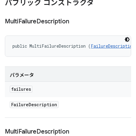
パブリック コンストラクタ
Multi
Failure
Description
public MultiFailureDescription (
FailureDescription
パラメータ
failures
Failure
Description
Multi
Failure
Description