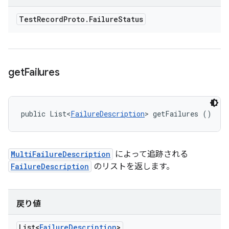
Test
Record
Proto
.
Failure
Status
get
Failures
public List<
FailureDescription
> getFailures ()
MultiFailureDescription
によって追跡される
FailureDescription
のリストを返します。
戻り値
List<
Failure
Description
>