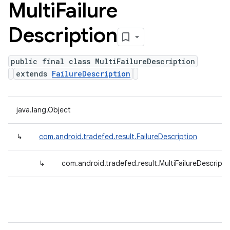
Multi
Failure
Description
public final class MultiFailureDescription
extends
FailureDescription
java.lang.Object
↳
com.android.tradefed.result.FailureDescription
↳
com.android.tradefed.result.MultiFailureDescripti