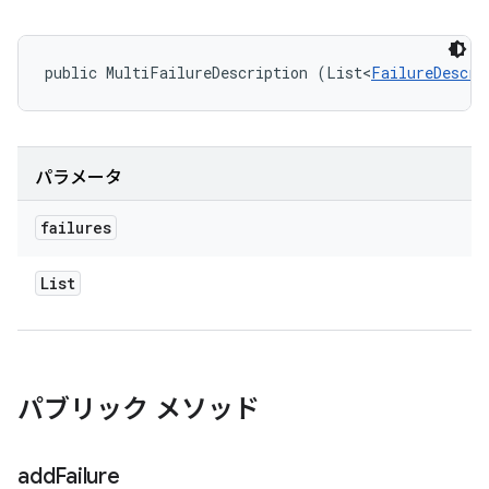
public MultiFailureDescription (List<
FailureDescri
パラメータ
failures
List
パブリック メソッド
add
Failure