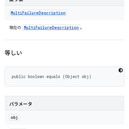
Multi
Failure
Description
Multi
Failure
Description
現在の
。
等しい
public boolean equals (Object obj)
パラメータ
obj