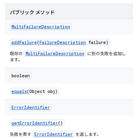
パブリック メソッド
Multi
Failure
Description
add
Failure
(
Failure
Description
failure)
MultiFailureDescription
既存の
に別の失敗を追加し
ます。
boolean
equals
(Object obj)
Error
Identifier
get
Error
Identifier
()
ErrorIdentifier
失敗を表す
を返します。