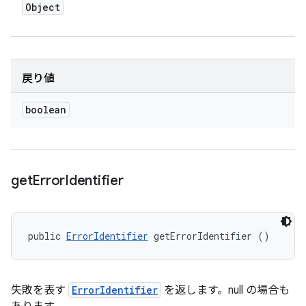
Object
戻り値
boolean
get
Error
Identifier
public 
ErrorIdentifier
 getErrorIdentifier ()
失敗を表す
ErrorIdentifier
を返します。null の場合も